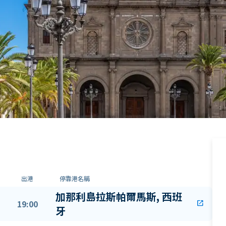
出港
停靠港名稱
加那利島拉斯帕爾馬斯, 西班
19:00
open_in_new
牙