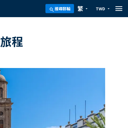
menu
繁
搜尋郵輪
TWD
arrow_drop_down
arrow_drop_down
search
輪旅程