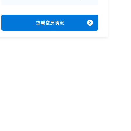
expand_circle_right
查看空房情況