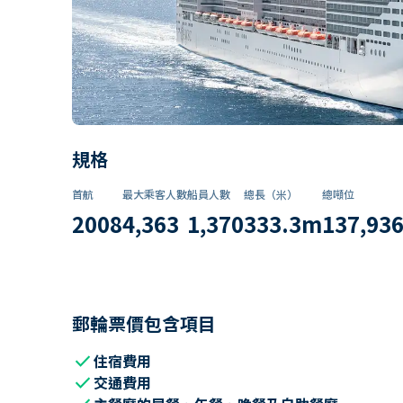
規格
首航
最大乘客人數
船員人數
總長（米）
總噸位
2008
4,363
1,370
333.3
m
137,93
郵輪票價包含項目
check
住宿費用
check
交通費用