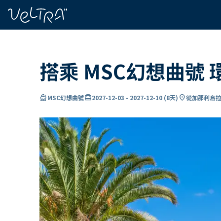
ading...
入
…
搭乘 MSC幻想曲號
directions_boat
card_travel
location_on
MSC幻想曲號
2027-12-03
-
2027-12-10
(
8天
)
從加那利島拉