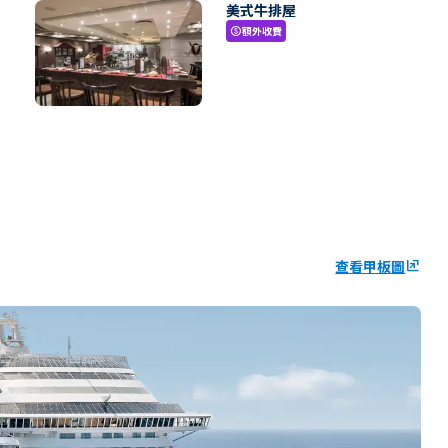
美式牛排屋
額外收費
paid
查看甲板圖
ungroup