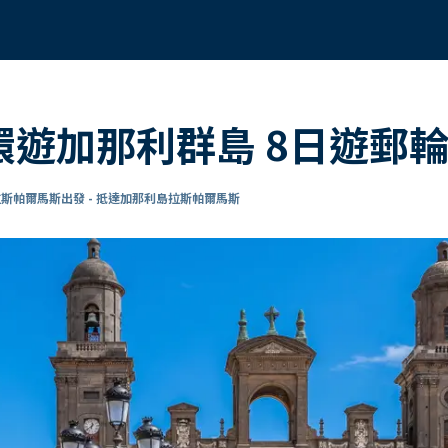
 環遊加那利群島 8日遊郵
斯帕爾馬斯出發 - 抵達加那利島拉斯帕爾馬斯