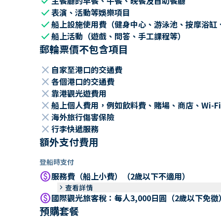
check
主餐廳的早餐、午餐、晚餐及自助餐廳
check
表演、活動等娛樂項目
check
船上設施使用費（健身中心、游泳池、按摩浴缸
check
船上活動（遊戲、問答、手工課程等）
郵輪票價不包含項目
close
自家至港口的交通費
close
各個港口的交通費
close
靠港觀光遊費用
close
船上個人費用，例如飲料費、賭場、商店、Wi-Fi
close
海外旅行傷害保險
close
行李快遞服務
額外支付費用
登船時支付
paid
服務費（船上小費）（2歲以下不適用）
keyboard_arrow_right
查看詳情
paid
國際觀光旅客稅：每人3,000日圓（2歲以下免徵
預購套餐