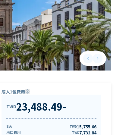
keyboard_arrow_left
keyboard_arrow_right
Previous slide
Next slide
成人1位費用
info
23,488.49
-
TWD
8天
15,755.66
TWD
港口費用
7,732.84
TWD