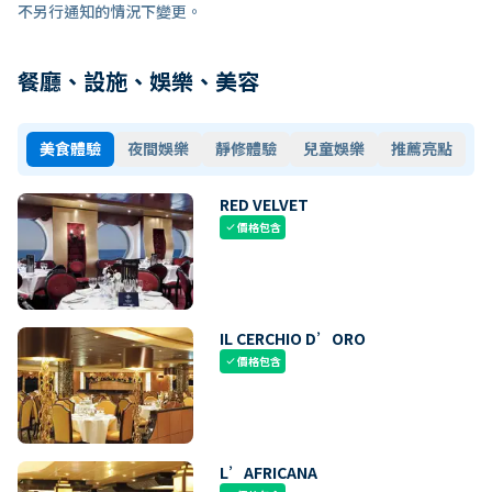
不另行通知的情況下變更。
餐廳、設施、娛樂、美容
美食體驗
夜間娛樂
靜修體驗
兒童娛樂
推薦亮點
RED VELVET
價格包含
check
IL CERCHIO D’ORO
價格包含
check
L’AFRICANA