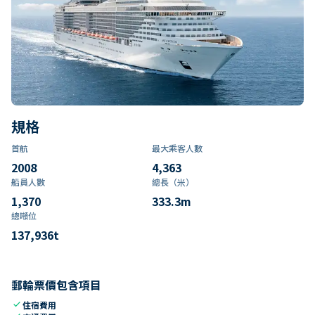
規格
首航
最大乘客人數
2008
4,363
船員人數
總長（米）
1,370
333.3
m
總噸位
137,936
t
郵輪票價包含項目
check
住宿費用