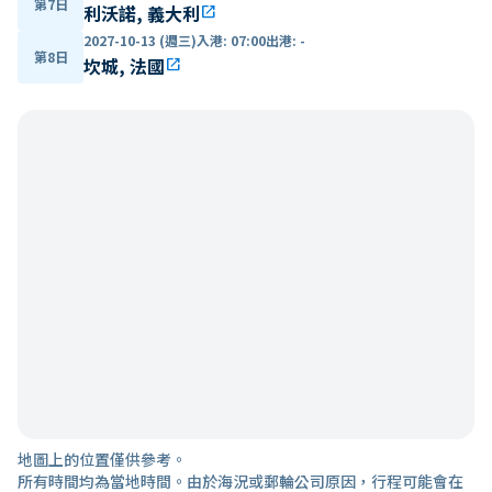
第7日
利沃諾, 義大利
open_in_new
2027-10-13 (週三)
入港
:
07:00
出港
:
-
第8日
坎城, 法國
open_in_new
地圖上的位置僅供參考。
所有時間均為當地時間。由於海況或郵輪公司原因，行程可能會在