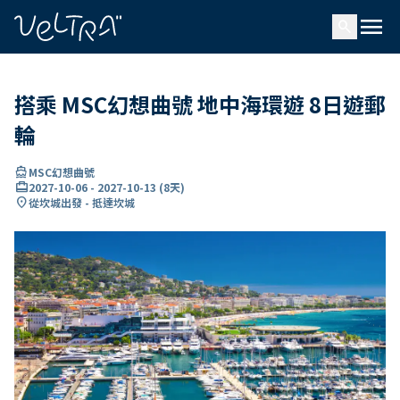
ading...
入
menu
…
search
搭乘 MSC幻想曲號 地中海環遊 8日遊郵
輪
directions_boat
MSC幻想曲號
card_travel
2027-10-06
-
2027-10-13
(
8天
)
location_on
從坎城出發 - 抵達坎城