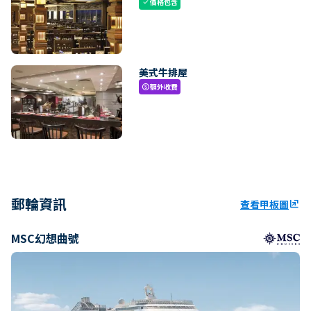
價格包含
check
美式牛排屋
額外收費
paid
郵輪資訊
查看甲板圖
ungroup
MSC幻想曲號