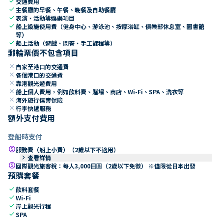
check
交通費用
check
主餐廳的早餐、午餐、晚餐及自助餐廳
check
表演、活動等娛樂項目
check
船上設施使用費（健身中心、游泳池、按摩浴缸、俱樂部休息室、圖書館
等）
check
船上活動（遊戲、問答、手工課程等）
郵輪票價不包含項目
close
自家至港口的交通費
close
各個港口的交通費
close
靠港觀光遊費用
close
船上個人費用，例如飲料費、賭場、商店、Wi-Fi、SPA、洗衣等
close
海外旅行傷害保險
close
行李快遞服務
額外支付費用
登船時支付
paid
服務費（船上小費）（2歲以下不適用）
keyboard_arrow_right
查看詳情
paid
國際觀光旅客稅：每人3,000日圓（2歲以下免徵） ※僅限從日本出發
預購套餐
check
飲料套餐
check
Wi-Fi
check
岸上觀光行程
check
SPA