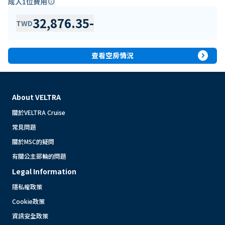
成人1位費用
info
32,876.35
-
TWD
expand_circle_right
查看空房情況
About VELTRA
關於VELTRA Cruise
常見問題
關於MSC的疑問
有關公主郵輪的問題
Legal Information
隱私權政策
Cookie政策
資訊安全政策