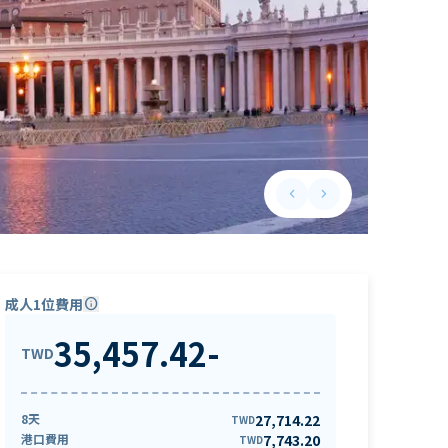
keyboard_arrow_left
keyboard_arrow_right
Previous slide
Next slide
成人1位費用
info
35,457.42
-
TWD
8天
27,714.22
TWD
港口費用
7,743.20
TWD