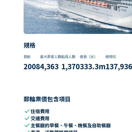
規格
首航
最大乘客人數
船員人數
總長（米）
總噸位
2008
4,363
1,370
333.3
m
137,93
郵輪票價包含項目
check
住宿費用
check
交通費用
check
主餐廳的早餐、午餐、晚餐及自助餐廳