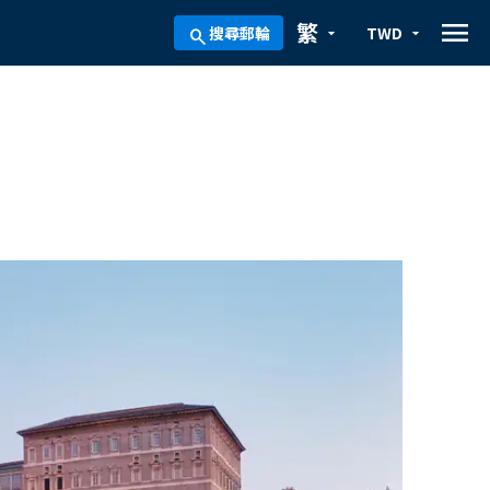
menu
繁
搜尋郵輪
TWD
arrow_drop_down
arrow_drop_down
search