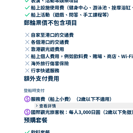
check
表演、活動等娛樂項目
check
船上設施使用費（健身中心、游泳池、按摩浴缸
check
船上活動（遊戲、問答、手工課程等）
郵輪票價不包含項目
close
自家至港口的交通費
close
各個港口的交通費
close
靠港觀光遊費用
close
船上個人費用，例如飲料費、賭場、商店、Wi-Fi
close
海外旅行傷害保險
close
行李快遞服務
額外支付費用
登船時支付
paid
服務費（船上小費）（2歲以下不適用）
keyboard_arrow_right
查看詳情
paid
國際觀光旅客稅：每人3,000日圓（2歲以下免徵
預購套餐
check
飲料套餐