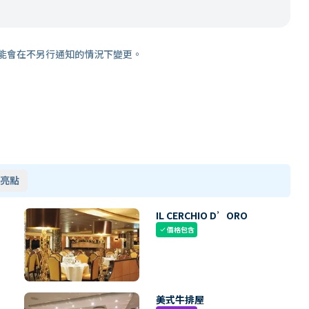
能會在不另行通知的情況下變更。
亮點
IL CERCHIO D’ORO
價格包含
check
美式牛排屋