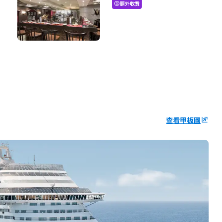
額外收費
paid
查看甲板圖
ungroup