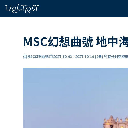
ading...
入
…
MSC幻想曲號 地中
directions_boat
card_travel
location_on
MSC幻想曲號
2027-10-03
-
2027-10-10
(
8天
)
從卡利亞裡出