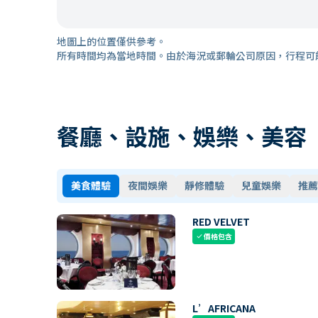
地圖上的位置僅供參考。
所有時間均為當地時間。由於海況或郵輪公司原因，行程可
餐廳、設施、娛樂、美容
美食體驗
夜間娛樂
靜修體驗
兒童娛樂
推薦
RED VELVET
價格包含
check
L’AFRICANA