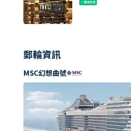
價格包含
check
郵輪資訊
MSC幻想曲號