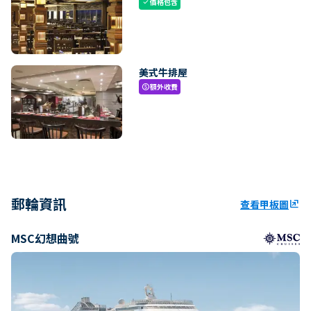
價格包含
check
美式牛排屋
額外收費
paid
郵輪資訊
查看甲板圖
ungroup
MSC幻想曲號