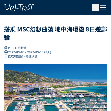
ading...
入
menu
…
search
搭乘 MSC幻想曲號 地中海環遊 8日遊郵
輪
directions_boat
MSC幻想曲號
card_travel
2027-09-08
-
2027-09-15
(
8天
)
location_on
從坎城出發 - 抵達坎城