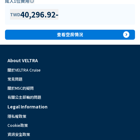
成人1位費用
info
40,296.92
-
TWD
expand_circle_right
查看空房情況
About VELTRA
關於VELTRA Cruise
常見問題
關於MSC的疑問
有關公主郵輪的問題
Legal Information
隱私權政策
Cookie政策
資訊安全政策