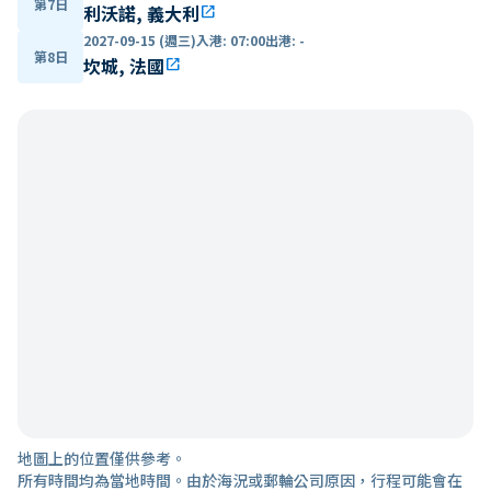
第7日
利沃諾, 義大利
open_in_new
2027-09-15 (週三)
入港
:
07:00
出港
:
-
第8日
坎城, 法國
open_in_new
地圖上的位置僅供參考。
所有時間均為當地時間。由於海況或郵輪公司原因，行程可能會在