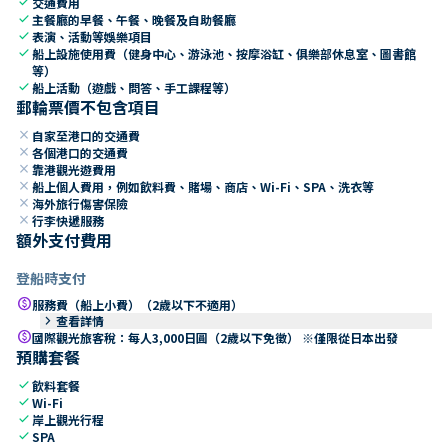
check
交通費用
check
主餐廳的早餐、午餐、晚餐及自助餐廳
check
表演、活動等娛樂項目
check
船上設施使用費（健身中心、游泳池、按摩浴缸、俱樂部休息室、圖書館
等）
check
船上活動（遊戲、問答、手工課程等）
郵輪票價不包含項目
close
自家至港口的交通費
close
各個港口的交通費
close
靠港觀光遊費用
close
船上個人費用，例如飲料費、賭場、商店、Wi-Fi、SPA、洗衣等
close
海外旅行傷害保險
close
行李快遞服務
額外支付費用
登船時支付
paid
服務費（船上小費）（2歲以下不適用）
keyboard_arrow_right
查看詳情
paid
國際觀光旅客稅：每人3,000日圓（2歲以下免徵） ※僅限從日本出發
預購套餐
check
飲料套餐
check
Wi-Fi
check
岸上觀光行程
check
SPA