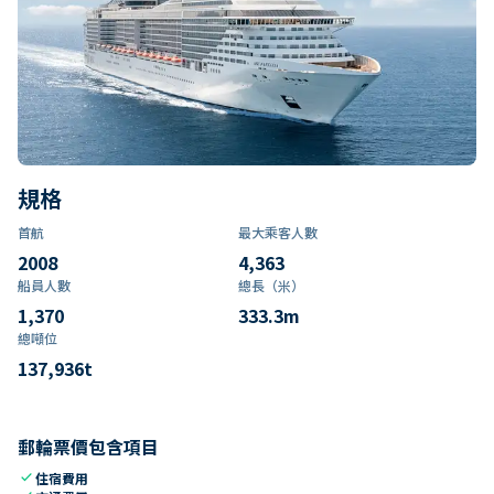
規格
首航
最大乘客人數
2008
4,363
船員人數
總長（米）
1,370
333.3
m
總噸位
137,936
t
郵輪票價包含項目
check
住宿費用