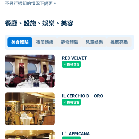
不另行通知的情況下變更。
餐廳、設施、娛樂、美容
美食體驗
夜間娛樂
靜修體驗
兒童娛樂
推薦亮點
RED VELVET
價格包含
check
IL CERCHIO D’ORO
價格包含
check
L’AFRICANA