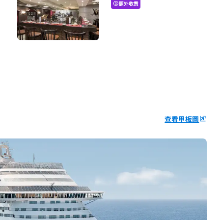
額外收費
paid
查看甲板圖
ungroup