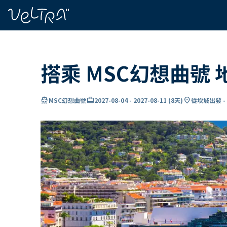
ading...
入
…
搭乘 MSC幻想曲號
directions_boat
card_travel
location_on
MSC幻想曲號
2027-08-04
-
2027-08-11
(
8天
)
從坎城出發 -