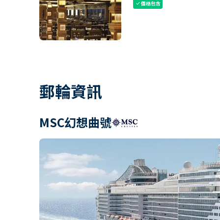
價格包含
check
郵輪資訊
MSC幻想曲號