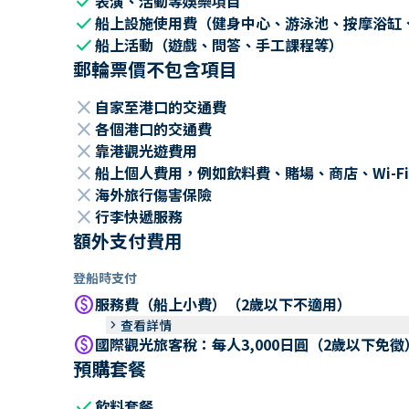
check
表演、活動等娛樂項目
check
船上設施使用費（健身中心、游泳池、按摩浴缸
check
船上活動（遊戲、問答、手工課程等）
郵輪票價不包含項目
close
自家至港口的交通費
close
各個港口的交通費
close
靠港觀光遊費用
close
船上個人費用，例如飲料費、賭場、商店、Wi-Fi
close
海外旅行傷害保險
close
行李快遞服務
額外支付費用
登船時支付
paid
服務費（船上小費）（2歲以下不適用）
keyboard_arrow_right
查看詳情
paid
國際觀光旅客稅：每人3,000日圓（2歲以下免徵
預購套餐
check
飲料套餐