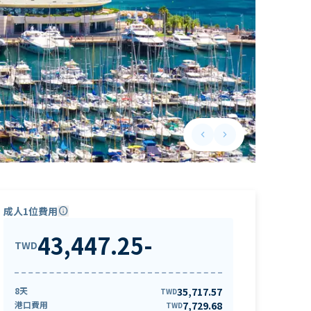
keyboard_arrow_left
keyboard_arrow_right
Previous slide
Next slide
成人1位費用
info
43,447.25
-
TWD
8天
35,717.57
TWD
港口費用
7,729.68
TWD