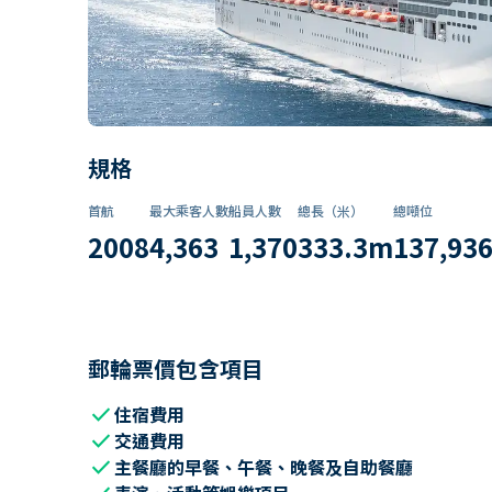
規格
首航
最大乘客人數
船員人數
總長（米）
總噸位
2008
4,363
1,370
333.3
m
137,93
郵輪票價包含項目
check
住宿費用
check
交通費用
check
主餐廳的早餐、午餐、晚餐及自助餐廳