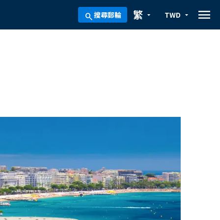
menu
繁
搜尋郵輪
TWD
arrow_drop_down
arrow_drop_down
search