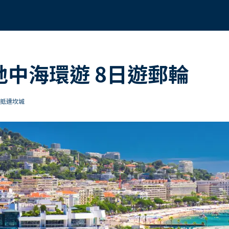
 地中海環遊 8日遊郵輪
 抵達坎城