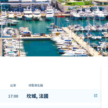
出港
停靠港名稱
坎城, 法國
17:00
open_in_new