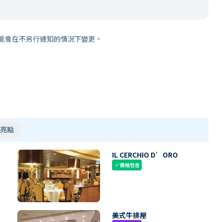
能會在不另行通知的情況下變更。
亮點
IL CERCHIO D’ORO
價格包含
check
美式牛排屋