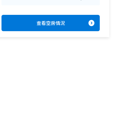
expand_circle_right
查看空房情況