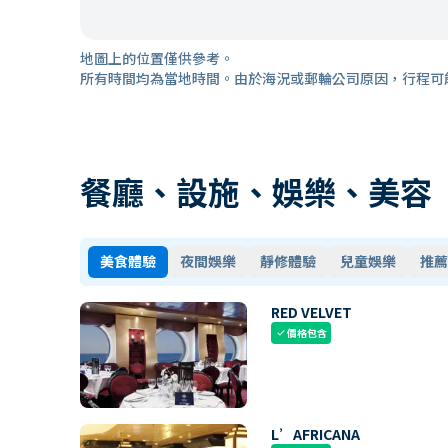
地圖上的位置僅供參考。
所有時間均為當地時間。由於海況或郵輪公司原因，行程可
餐廳、設施、娛樂、美容
美食體驗
夜間娛樂
靜修體驗
兒童娛樂
推薦
RED VELVET
價格包含
check
L’AFRICANA