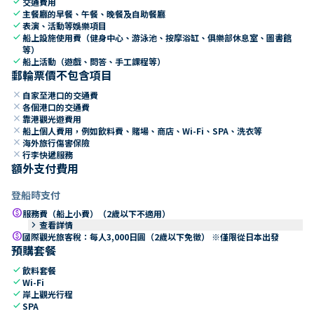
check
交通費用
check
主餐廳的早餐、午餐、晚餐及自助餐廳
check
表演、活動等娛樂項目
check
船上設施使用費（健身中心、游泳池、按摩浴缸、俱樂部休息室、圖書館
等）
check
船上活動（遊戲、問答、手工課程等）
郵輪票價不包含項目
close
自家至港口的交通費
close
各個港口的交通費
close
靠港觀光遊費用
close
船上個人費用，例如飲料費、賭場、商店、Wi-Fi、SPA、洗衣等
close
海外旅行傷害保險
close
行李快遞服務
額外支付費用
登船時支付
paid
服務費（船上小費）（2歲以下不適用）
keyboard_arrow_right
查看詳情
paid
國際觀光旅客稅：每人3,000日圓（2歲以下免徵） ※僅限從日本出發
預購套餐
check
飲料套餐
check
Wi-Fi
check
岸上觀光行程
check
SPA