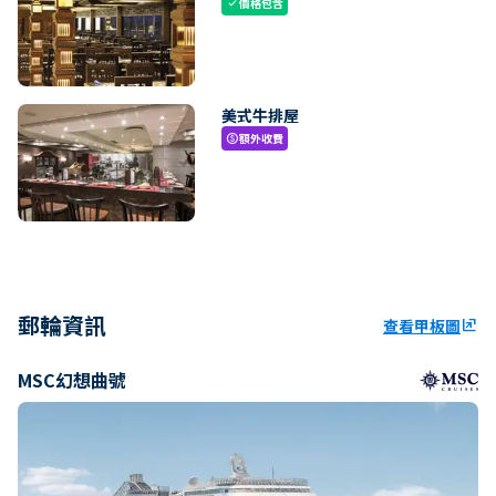
價格包含
check
美式牛排屋
額外收費
paid
郵輪資訊
查看甲板圖
ungroup
MSC幻想曲號