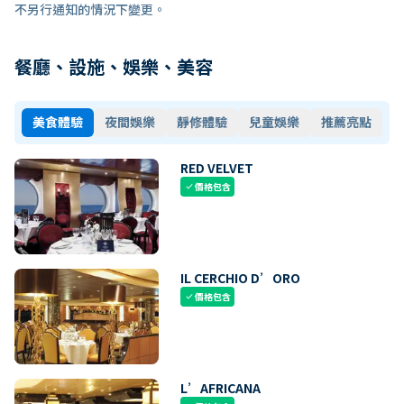
不另行通知的情況下變更。
餐廳、設施、娛樂、美容
美食體驗
夜間娛樂
靜修體驗
兒童娛樂
推薦亮點
RED VELVET
價格包含
check
IL CERCHIO D’ORO
價格包含
check
L’AFRICANA