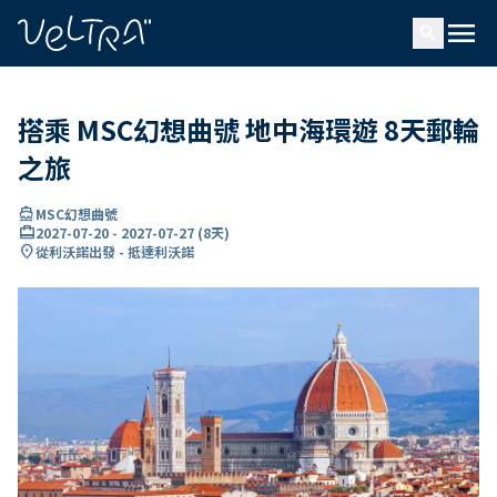
ading...
入
menu
…
search
搭乘 MSC幻想曲號 地中海環遊 8天郵輪
之旅
directions_boat
MSC幻想曲號
card_travel
2027-07-20
-
2027-07-27
(
8天
)
location_on
從利沃諾出發 - 抵達利沃諾