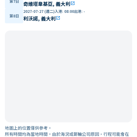
第7日
奇維塔韋基亞, 義大利
open_in_new
2027-07-27 (週二)
入港
:
08:00
出港
:
-
第8日
利沃諾, 義大利
open_in_new
地圖上的位置僅供參考。
所有時間均為當地時間。由於海況或郵輪公司原因，行程可能會在