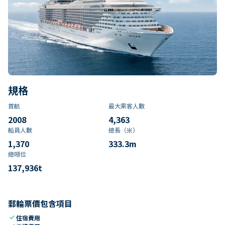
規格
首航
最大乘客人數
2008
4,363
船員人數
總長（米）
1,370
333.3
m
總噸位
137,936
t
郵輪票價包含項目
check
住宿費用