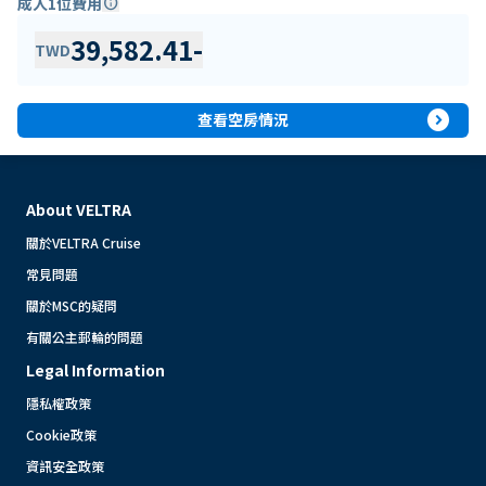
成人1位費用
info
39,582.41
-
TWD
expand_circle_right
查看空房情況
About VELTRA
關於VELTRA Cruise
常見問題
關於MSC的疑問
有關公主郵輪的問題
Legal Information
隱私權政策
Cookie政策
資訊安全政策