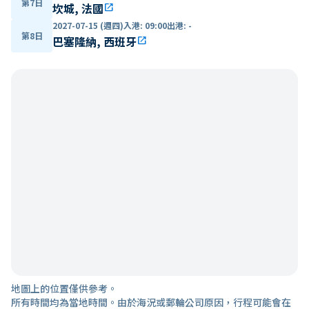
第7日
坎城, 法國
open_in_new
2027-07-15 (週四)
入港
:
09:00
出港
:
-
第8日
巴塞隆納, 西班牙
open_in_new
地圖上的位置僅供參考。
所有時間均為當地時間。由於海況或郵輪公司原因，行程可能會在