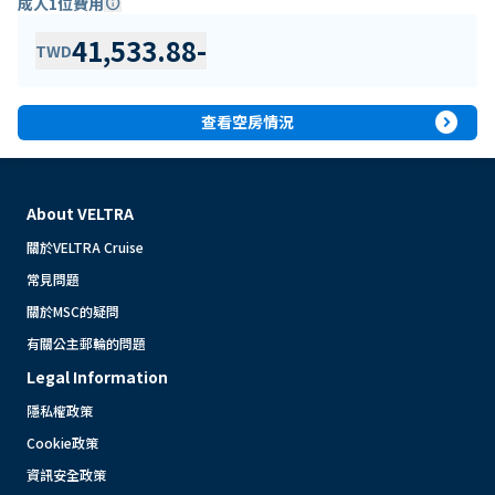
成人1位費用
info
41,533.88
-
TWD
expand_circle_right
查看空房情況
About VELTRA
關於VELTRA Cruise
常見問題
關於MSC的疑問
有關公主郵輪的問題
Legal Information
隱私權政策
Cookie政策
資訊安全政策