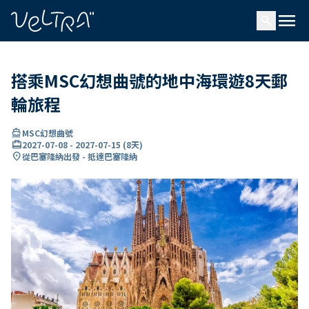
ading...
入
menu
…
search
搭乘MSC幻想曲號的地中海環遊8天郵
輪旅程
directions_boat
MSC幻想曲號
card_travel
2027-07-08
-
2027-07-15
(
8天
)
location_on
從巴塞隆納出發 - 抵達巴塞隆納