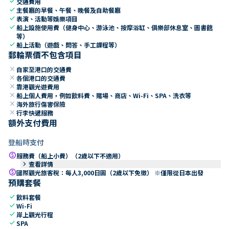
check
交通費用
check
主餐廳的早餐、午餐、晚餐及自助餐廳
check
表演、活動等娛樂項目
check
船上設施使用費（健身中心、游泳池、按摩浴缸、俱樂部休息室、圖書館
等）
check
船上活動（遊戲、問答、手工課程等）
郵輪票價不包含項目
close
自家至港口的交通費
close
各個港口的交通費
close
靠港觀光遊費用
close
船上個人費用，例如飲料費、賭場、商店、Wi-Fi、SPA、洗衣等
close
海外旅行傷害保險
close
行李快遞服務
額外支付費用
登船時支付
paid
服務費（船上小費）（2歲以下不適用）
keyboard_arrow_right
查看詳情
paid
國際觀光旅客稅：每人3,000日圓（2歲以下免徵） ※僅限從日本出發
預購套餐
check
飲料套餐
check
Wi-Fi
check
岸上觀光行程
check
SPA