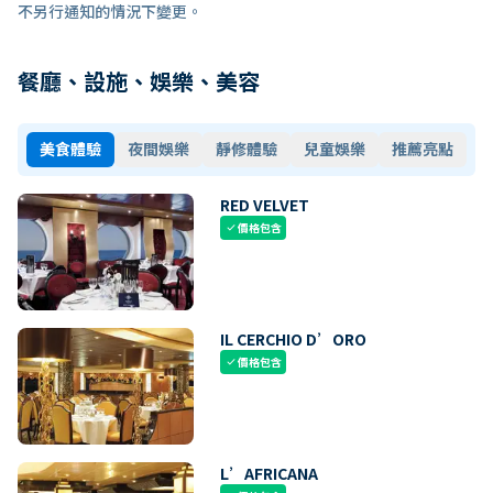
不另行通知的情況下變更。
餐廳、設施、娛樂、美容
美食體驗
夜間娛樂
靜修體驗
兒童娛樂
推薦亮點
RED VELVET
價格包含
check
IL CERCHIO D’ORO
價格包含
check
L’AFRICANA