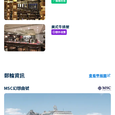
價格包含
check
美式牛排屋
額外收費
paid
郵輪資訊
查看甲板圖
ungroup
MSC幻想曲號