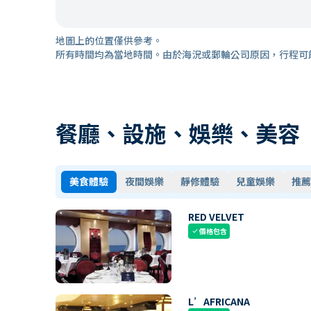
地圖上的位置僅供參考。
所有時間均為當地時間。由於海況或郵輪公司原因，行程可
餐廳、設施、娛樂、美容
美食體驗
夜間娛樂
靜修體驗
兒童娛樂
推薦
RED VELVET
價格包含
check
L’AFRICANA