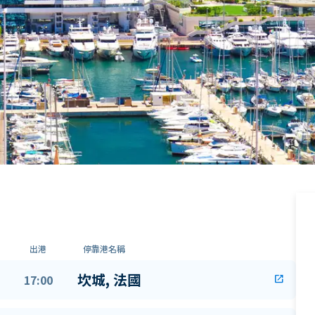
出港
停靠港名稱
坎城, 法國
17:00
open_in_new