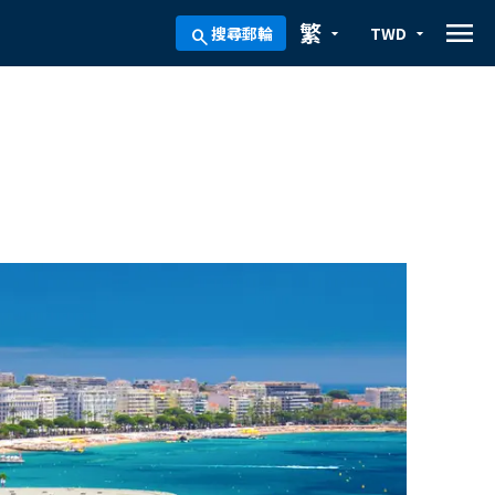
menu
繁
搜尋郵輪
TWD
arrow_drop_down
arrow_drop_down
search