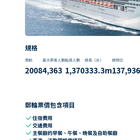
規格
首航
最大乘客人數
船員人數
總長（米）
總噸位
2008
4,363
1,370
333.3
m
137,93
郵輪票價包含項目
check
住宿費用
check
交通費用
check
主餐廳的早餐、午餐、晚餐及自助餐廳