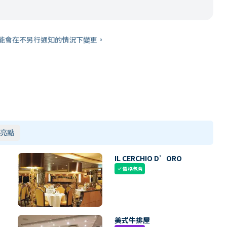
能會在不另行通知的情況下變更。
亮點
IL CERCHIO D’ORO
價格包含
check
美式牛排屋