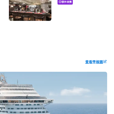
額外收費
paid
查看甲板圖
ungroup