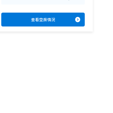
expand_circle_right
查看空房情況