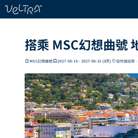
ading...
入
…
搭乘 MSC幻想曲號
directions_boat
card_travel
location_on
MSC幻想曲號
2027-06-16
-
2027-06-23
(
8天
)
從坎城出發 -