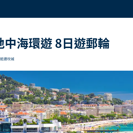
 地中海環遊 8日遊郵輪
 抵達坎城