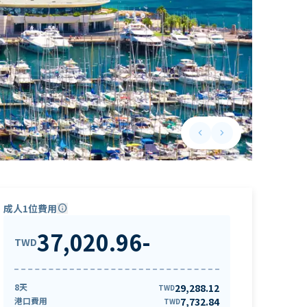
keyboard_arrow_left
keyboard_arrow_right
Previous slide
Next slide
成人1位費用
info
37,020.96
-
TWD
8天
29,288.12
TWD
港口費用
7,732.84
TWD