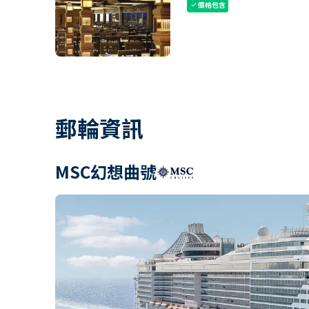
價格包含
check
郵輪資訊
MSC幻想曲號