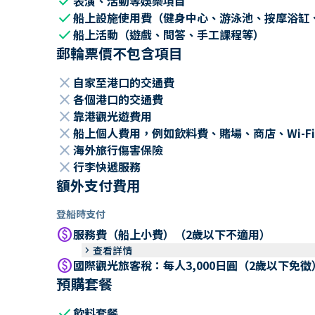
check
表演、活動等娛樂項目
check
船上設施使用費（健身中心、游泳池、按摩浴缸
check
船上活動（遊戲、問答、手工課程等）
郵輪票價不包含項目
close
自家至港口的交通費
close
各個港口的交通費
close
靠港觀光遊費用
close
船上個人費用，例如飲料費、賭場、商店、Wi-Fi
close
海外旅行傷害保險
close
行李快遞服務
額外支付費用
登船時支付
paid
服務費（船上小費）（2歲以下不適用）
keyboard_arrow_right
查看詳情
paid
國際觀光旅客稅：每人3,000日圓（2歲以下免徵
預購套餐
check
飲料套餐