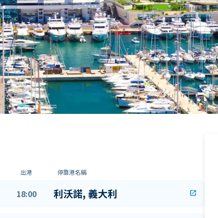
出港
停靠港名稱
利沃諾, 義大利
18:00
open_in_new