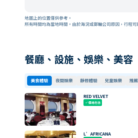
地圖上的位置僅供參考。
所有時間均為當地時間。由於海況或郵輪公司原因，行程可
餐廳、設施、娛樂、美容
美食體驗
夜間娛樂
靜修體驗
兒童娛樂
推薦
RED VELVET
價格包含
check
L’AFRICANA