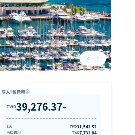
keyboard_arrow_left
keyboard_arrow_right
Previous slide
Next slide
成人1位費用
info
39,276.37
-
TWD
8天
31,543.53
TWD
港口費用
7,732.84
TWD