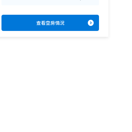
expand_circle_right
查看空房情況