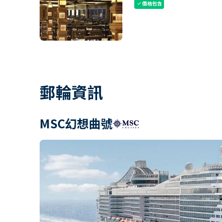
價格包含
check
郵輪資訊
MSC幻想曲號