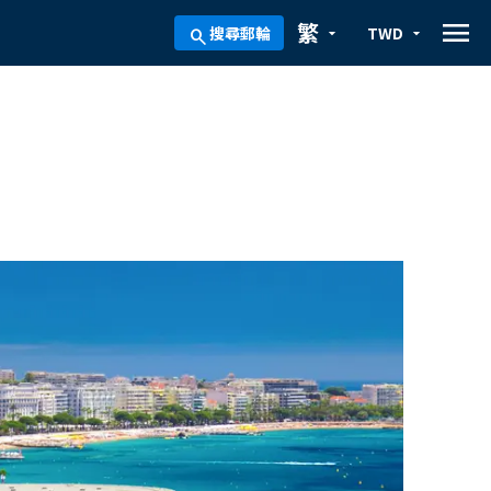
menu
繁
搜尋郵輪
TWD
arrow_drop_down
arrow_drop_down
search