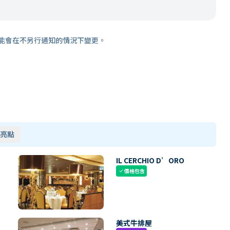
能會在不另行通知的情況下變更。
亮點
IL CERCHIO D’ORO
價格包含
check
美式牛排屋