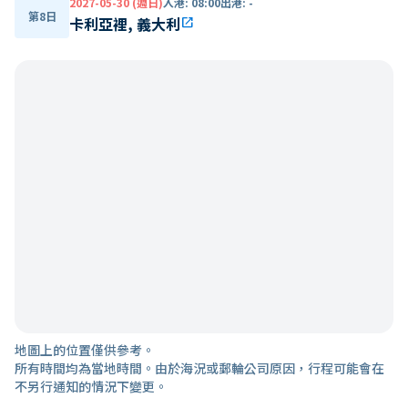
2027-05-30 (週日)
入港
:
08:00
出港
:
-
第8日
卡利亞裡, 義大利
open_in_new
地圖上的位置僅供參考。
所有時間均為當地時間。由於海況或郵輪公司原因，行程可能會在
不另行通知的情況下變更。