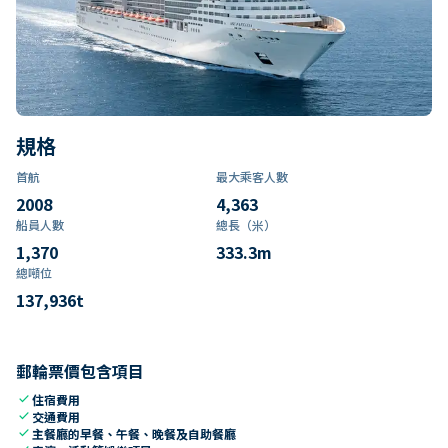
規格
首航
最大乘客人數
2008
4,363
船員人數
總長（米）
1,370
333.3
m
總噸位
137,936
t
郵輪票價包含項目
check
住宿費用
check
交通費用
check
主餐廳的早餐、午餐、晚餐及自助餐廳