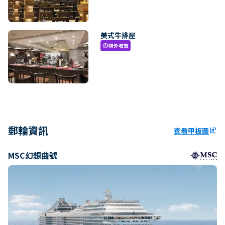
美式牛排屋
額外收費
paid
郵輪資訊
查看甲板圖
ungroup
MSC幻想曲號