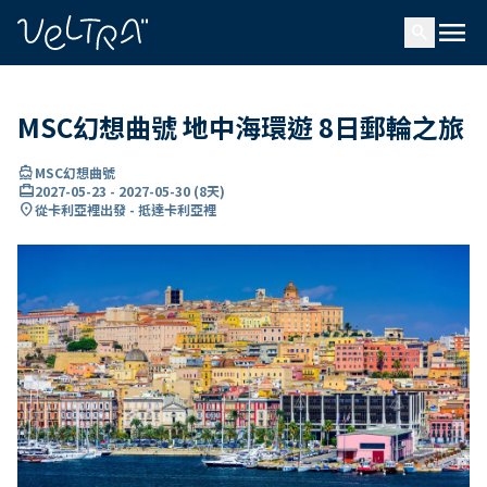
ading...
入
menu
…
search
MSC幻想曲號 地中海環遊 8日郵輪之旅
directions_boat
MSC幻想曲號
card_travel
2027-05-23
-
2027-05-30
(
8天
)
location_on
從卡利亞裡出發 - 抵達卡利亞裡