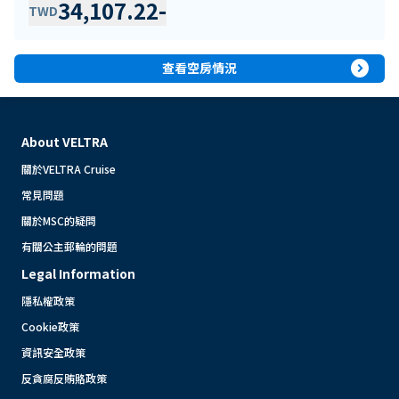
34,107.22
-
TWD
expand_circle_right
查看空房情況
About VELTRA
關於VELTRA Cruise
常見問題
關於MSC的疑問
有關公主郵輪的問題
Legal Information
隱私權政策
Cookie政策
資訊安全政策
反貪腐反賄賂政策