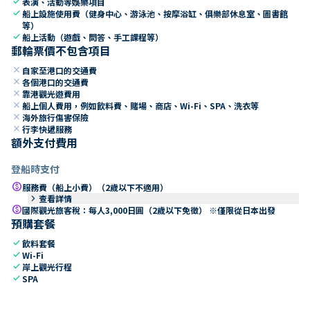
check
表演、活動等娛樂項目
check
船上設施使用費（健身中心、游泳池、按摩浴缸、俱樂部休息室、圖書館
等）
check
船上活動（遊戲、問答、手工課程等）
郵輪票價不包含項目
close
自家至港口的交通費
close
各個港口的交通費
close
靠港觀光遊費用
close
船上個人費用，例如飲料費、賭場、商店、Wi-Fi、SPA、洗衣等
close
海外旅行傷害保險
close
行李快遞服務
額外支付費用
登船時支付
paid
服務費（船上小費）（2歲以下不適用）
keyboard_arrow_right
查看詳情
paid
國際觀光旅客稅：每人3,000日圓（2歲以下免徵） ※僅限從日本出發
預購套餐
check
飲料套餐
check
Wi-Fi
check
岸上觀光行程
check
SPA