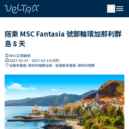
ading...
入
menu
…
search
搭乘 MSC Fantasia 號郵輪環加那利群
島 8 天
directions_boat
MSC幻想曲號
card_travel
2027-02-07
-
2027-02-14
(
8天
)
location_on
從聖克魯斯-德特內裡費出發 - 抵達聖克魯斯-德特內裡費