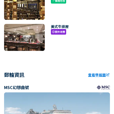
價格包含
check
美式牛排屋
額外收費
paid
郵輪資訊
查看甲板圖
ungroup
MSC幻想曲號