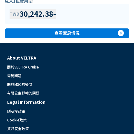
成人1位費用
info
30,242.38
-
TWD
expand_circle_right
查看空房情況
About VELTRA
關於VELTRA Cruise
常見問題
關於MSC的疑問
有關公主郵輪的問題
Legal Information
隱私權政策
Cookie政策
資訊安全政策