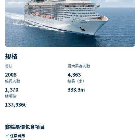
規格
首航
最大乘客人數
2008
4,363
船員人數
總長（米）
1,370
333.3
m
總噸位
137,936
t
郵輪票價包含項目
check
住宿費用