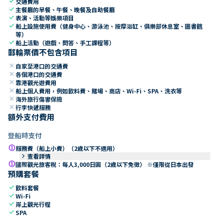
check
交通費用
check
主餐廳的早餐、午餐、晚餐及自助餐廳
check
表演、活動等娛樂項目
check
船上設施使用費（健身中心、游泳池、按摩浴缸、俱樂部休息室、圖書館
等）
check
船上活動（遊戲、問答、手工課程等）
郵輪票價不包含項目
close
自家至港口的交通費
close
各個港口的交通費
close
靠港觀光遊費用
close
船上個人費用，例如飲料費、賭場、商店、Wi-Fi、SPA、洗衣等
close
海外旅行傷害保險
close
行李快遞服務
額外支付費用
登船時支付
paid
服務費（船上小費）（2歲以下不適用）
keyboard_arrow_right
查看詳情
paid
國際觀光旅客稅：每人3,000日圓（2歲以下免徵） ※僅限從日本出發
預購套餐
check
飲料套餐
check
Wi-Fi
check
岸上觀光行程
check
SPA