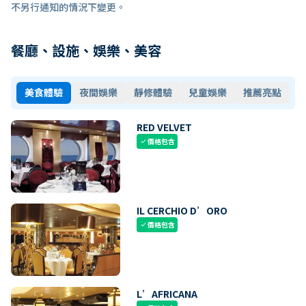
不另行通知的情況下變更。
餐廳、設施、娛樂、美容
美食體驗
夜間娛樂
靜修體驗
兒童娛樂
推薦亮點
RED VELVET
價格包含
check
IL CERCHIO D’ORO
價格包含
check
L’AFRICANA