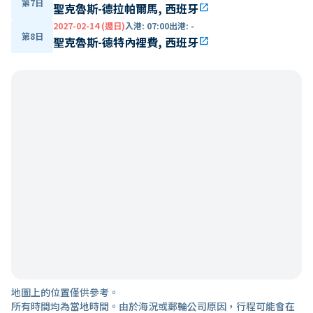
第7日
聖克魯斯-德拉帕爾馬, 西班牙
open_in_new
2027-02-14 (週日)
入港
:
07:00
出港
:
-
第8日
聖克魯斯-德特內裡費, 西班牙
open_in_new
地圖上的位置僅供參考。
所有時間均為當地時間。由於海況或郵輪公司原因，行程可能會在