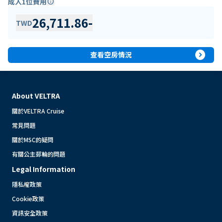
成人1位費用
info
26,711.86
-
TWD
expand_circle_right
查看空房情況
About VELTRA
關於VELTRA Cruise
常見問題
關於MSC的疑問
有關公主郵輪的問題
Legal Information
隱私權政策
Cookie政策
資訊安全政策