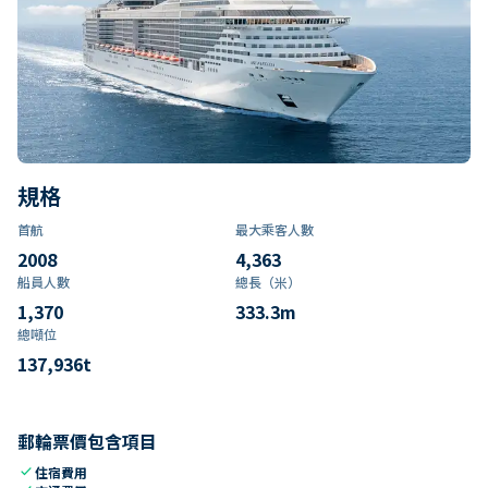
規格
首航
最大乘客人數
2008
4,363
船員人數
總長（米）
1,370
333.3
m
總噸位
137,936
t
郵輪票價包含項目
check
住宿費用