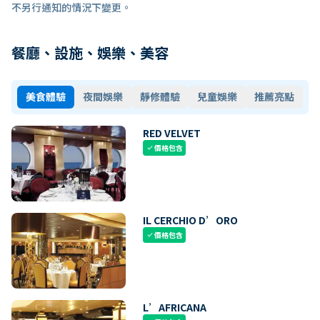
不另行通知的情況下變更。
餐廳、設施、娛樂、美容
美食體驗
夜間娛樂
靜修體驗
兒童娛樂
推薦亮點
RED VELVET
價格包含
check
IL CERCHIO D’ORO
價格包含
check
L’AFRICANA