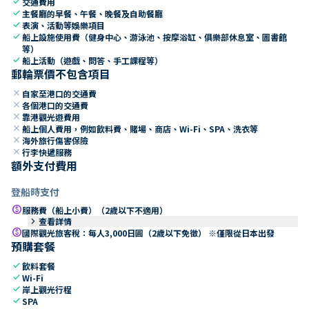
check
交通費用
check
主餐廳的早餐、午餐、晚餐及自助餐廳
check
表演、活動等娛樂項目
check
船上設施使用費（健身中心、游泳池、按摩浴缸、俱樂部休息室、圖書館
等）
check
船上活動（遊戲、問答、手工課程等）
郵輪票價不包含項目
close
自家至港口的交通費
close
各個港口的交通費
close
靠港觀光遊費用
close
船上個人費用，例如飲料費、賭場、商店、Wi-Fi、SPA、洗衣等
close
海外旅行傷害保險
close
行李快遞服務
額外支付費用
登船時支付
paid
服務費（船上小費）（2歲以下不適用）
keyboard_arrow_right
查看詳情
paid
國際觀光旅客稅：每人3,000日圓（2歲以下免徵） ※僅限從日本出發
預購套餐
check
飲料套餐
check
Wi-Fi
check
岸上觀光行程
check
SPA