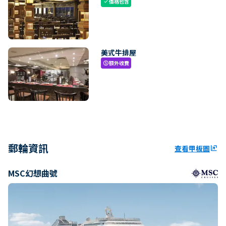
價格包含
check
美式牛排屋
額外收費
paid
郵輪資訊
查看甲板圖
ungroup
MSC幻想曲號