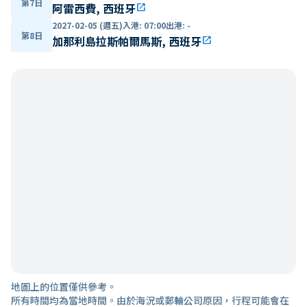
第7日
阿雷西費, 西班牙
open_in_new
2027-02-05 (週五)
入港
:
07:00
出港
:
-
第8日
加那利島拉斯帕爾馬斯, 西班牙
open_in_new
地圖上的位置僅供參考。
所有時間均為當地時間。由於海況或郵輪公司原因，行程可能會在