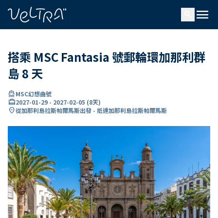
ading...
入
menu
…
search
搭乘 MSC Fantasia 號郵輪環加那利群
島 8 天
directions_boat
MSC幻想曲號
card_travel
2027-01-29
-
2027-02-05
(
8天
)
location_on
從加那利島拉斯帕爾馬斯出發 - 抵達加那利島拉斯帕爾馬斯