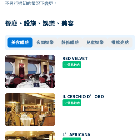
不另行通知的情況下變更。
餐廳、設施、娛樂、美容
美食體驗
夜間娛樂
靜修體驗
兒童娛樂
推薦亮點
RED VELVET
價格包含
check
IL CERCHIO D’ORO
價格包含
check
L’AFRICANA