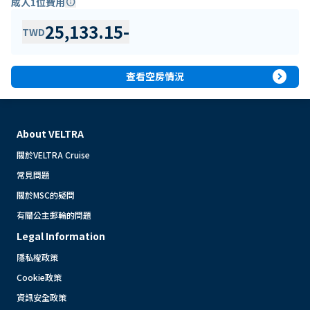
成人1位費用
info
25,133.15
-
TWD
expand_circle_right
查看空房情況
About VELTRA
關於VELTRA Cruise
常見問題
關於MSC的疑問
有關公主郵輪的問題
Legal Information
隱私權政策
Cookie政策
資訊安全政策