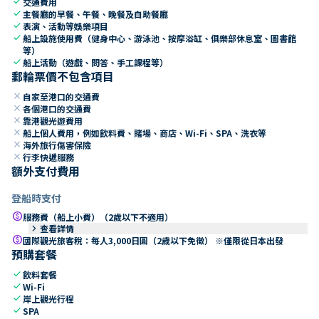
check
交通費用
check
主餐廳的早餐、午餐、晚餐及自助餐廳
check
表演、活動等娛樂項目
check
船上設施使用費（健身中心、游泳池、按摩浴缸、俱樂部休息室、圖書館
等）
check
船上活動（遊戲、問答、手工課程等）
郵輪票價不包含項目
close
自家至港口的交通費
close
各個港口的交通費
close
靠港觀光遊費用
close
船上個人費用，例如飲料費、賭場、商店、Wi-Fi、SPA、洗衣等
close
海外旅行傷害保險
close
行李快遞服務
額外支付費用
登船時支付
paid
服務費（船上小費）（2歲以下不適用）
keyboard_arrow_right
查看詳情
paid
國際觀光旅客稅：每人3,000日圓（2歲以下免徵） ※僅限從日本出發
預購套餐
check
飲料套餐
check
Wi-Fi
check
岸上觀光行程
check
SPA