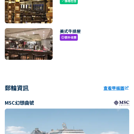
價格包含
check
美式牛排屋
額外收費
paid
郵輪資訊
查看甲板圖
ungroup
MSC幻想曲號