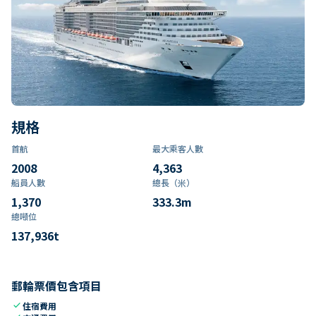
規格
首航
最大乘客人數
2008
4,363
船員人數
總長（米）
1,370
333.3
m
總噸位
137,936
t
郵輪票價包含項目
check
住宿費用