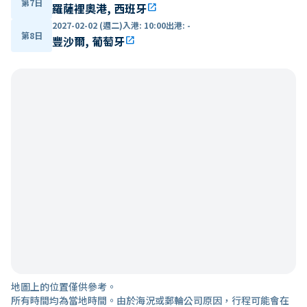
第7日
羅薩裡奧港, 西班牙
open_in_new
2027-02-02 (週二)
入港
:
10:00
出港
:
-
第8日
豐沙爾, 葡萄牙
open_in_new
地圖上的位置僅供參考。
所有時間均為當地時間。由於海況或郵輪公司原因，行程可能會在