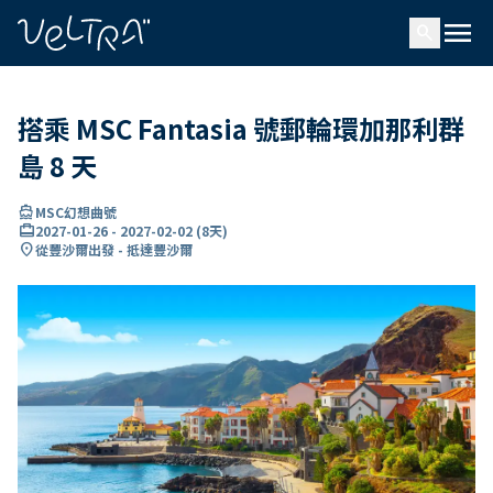
ading...
入
menu
…
search
搭乘 MSC Fantasia 號郵輪環加那利群
島 8 天
directions_boat
MSC幻想曲號
card_travel
2027-01-26
-
2027-02-02
(
8天
)
location_on
從豐沙爾出發 - 抵達豐沙爾