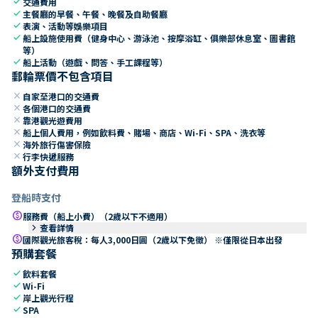
check
交通費用
check
主餐廳的早餐、午餐、晚餐及自助餐廳
check
表演、活動等娛樂項目
check
船上設施使用費（健身中心、游泳池、按摩浴缸、俱樂部休息室、圖書館
等）
check
船上活動（遊戲、問答、手工課程等）
郵輪票價不包含項目
close
自家至港口的交通費
close
各個港口的交通費
close
靠港觀光遊費用
close
船上個人費用，例如飲料費、賭場、商店、Wi-Fi、SPA、洗衣等
close
海外旅行傷害保險
close
行李快遞服務
額外支付費用
登船時支付
paid
服務費（船上小費）（2歲以下不適用）
keyboard_arrow_right
查看詳情
paid
國際觀光旅客稅：每人3,000日圓（2歲以下免徵） ※僅限從日本出發
預購套餐
check
飲料套餐
check
Wi-Fi
check
岸上觀光行程
check
SPA