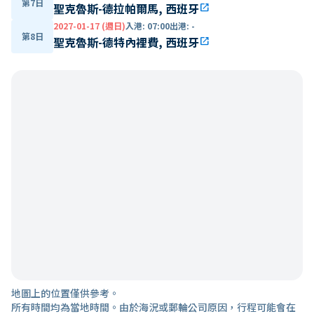
第7日
聖克魯斯-德拉帕爾馬, 西班牙
open_in_new
2027-01-17 (週日)
入港
:
07:00
出港
:
-
第8日
聖克魯斯-德特內裡費, 西班牙
open_in_new
地圖上的位置僅供參考。
所有時間均為當地時間。由於海況或郵輪公司原因，行程可能會在