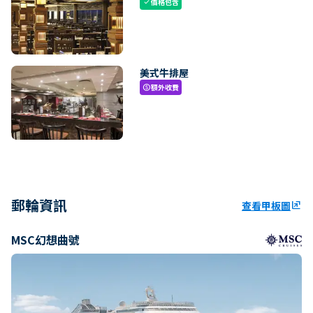
價格包含
check
美式牛排屋
額外收費
paid
郵輪資訊
查看甲板圖
ungroup
MSC幻想曲號