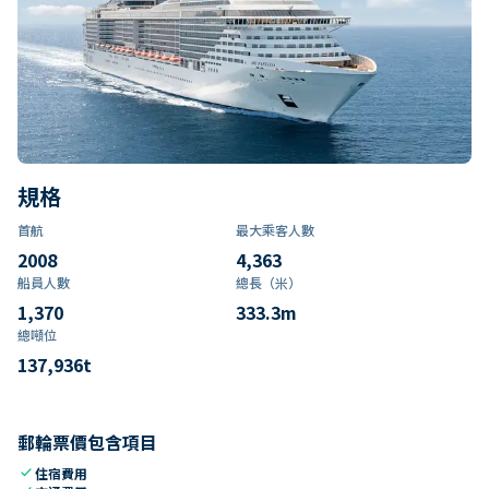
規格
首航
最大乘客人數
2008
4,363
船員人數
總長（米）
1,370
333.3
m
總噸位
137,936
t
郵輪票價包含項目
check
住宿費用