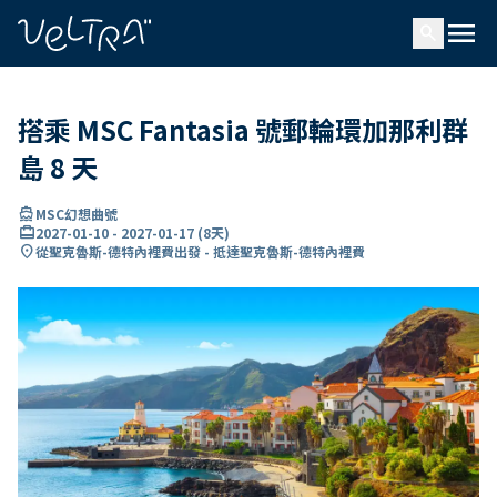
ading...
入
menu
…
search
搭乘 MSC Fantasia 號郵輪環加那利群
島 8 天
directions_boat
MSC幻想曲號
card_travel
2027-01-10
-
2027-01-17
(
8天
)
location_on
從聖克魯斯-德特內裡費出發 - 抵達聖克魯斯-德特內裡費