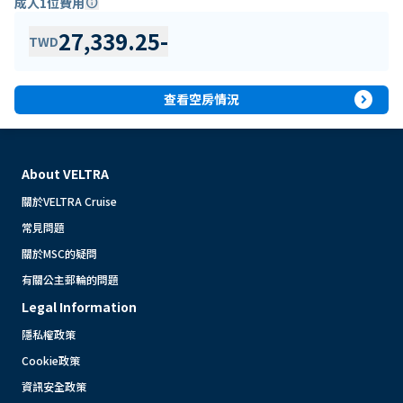
成人1位費用
info
27,339.25
-
TWD
expand_circle_right
查看空房情況
About VELTRA
關於VELTRA Cruise
常見問題
關於MSC的疑問
有關公主郵輪的問題
Legal Information
隱私權政策
Cookie政策
資訊安全政策