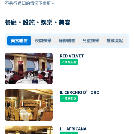
不另行通知的情況下變更。
餐廳、設施、娛樂、美容
美食體驗
夜間娛樂
靜修體驗
兒童娛樂
推薦亮點
RED VELVET
價格包含
check
IL CERCHIO D’ORO
價格包含
check
L’AFRICANA