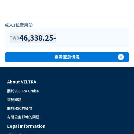
成人1位費用
info
46,338.25
-
TWD
expand_circle_right
查看空房情況
About VELTRA
關於VELTRA Cruise
常見問題
關於MSC的疑問
有關公主郵輪的問題
Legal Information