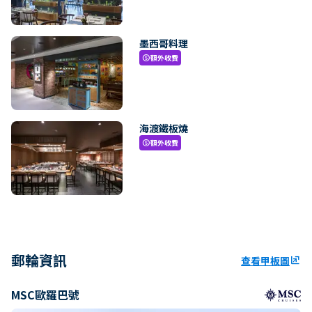
墨西哥料理
額外收費
paid
海渡鐵板燒
額外收費
paid
郵輪資訊
查看甲板圖
ungroup
MSC歐羅巴號