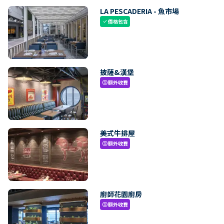
LA PESCADERIA - 魚市場
價格包含
check
披薩&漢堡
額外收費
paid
美式牛排屋
額外收費
paid
廚師花園廚房
額外收費
paid