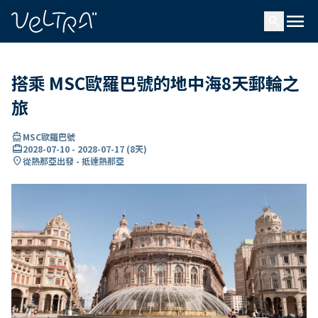
ading...
入
menu
…
search
搭乘 MSC歐羅巴號的地中海8天郵輪之
旅
directions_boat
MSC歐羅巴號
card_travel
2028-07-10
-
2028-07-17
(
8天
)
location_on
從熱那亞出發 - 抵達熱那亞