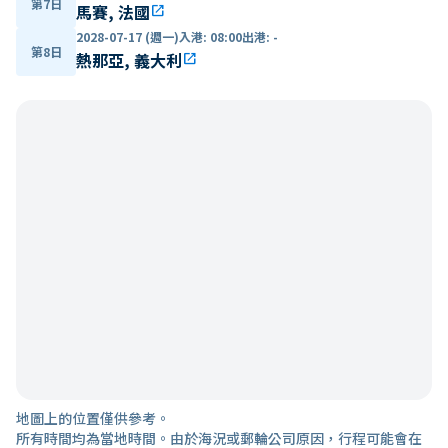
第7日
馬賽, 法國
open_in_new
2028-07-17 (週一)
入港
:
08:00
出港
:
-
第8日
熱那亞, 義大利
open_in_new
地圖上的位置僅供參考。
所有時間均為當地時間。由於海況或郵輪公司原因，行程可能會在