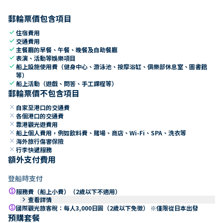
郵輪票價包含項目
check
住宿費用
check
交通費用
check
主餐廳的早餐、午餐、晚餐及自助餐廳
check
表演、活動等娛樂項目
check
船上設施使用費（健身中心、游泳池、按摩浴缸、俱樂部休息室、圖書館
等）
check
船上活動（遊戲、問答、手工課程等）
郵輪票價不包含項目
close
自家至港口的交通費
close
各個港口的交通費
close
靠港觀光遊費用
close
船上個人費用，例如飲料費、賭場、商店、Wi-Fi、SPA、洗衣等
close
海外旅行傷害保險
close
行李快遞服務
額外支付費用
登船時支付
paid
服務費（船上小費）（2歲以下不適用）
keyboard_arrow_right
查看詳情
paid
國際觀光旅客稅：每人3,000日圓（2歲以下免徵） ※僅限從日本出發
預購套餐