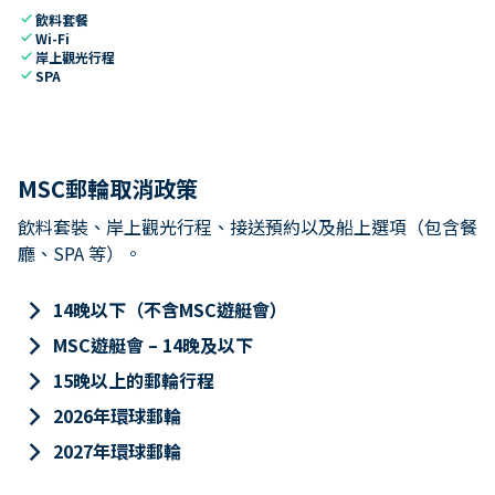
check
飲料套餐
check
Wi-Fi
check
岸上觀光行程
check
SPA
MSC郵輪取消政策
飲料套裝、岸上觀光行程、接送預約以及船上選項（包含餐
廳、SPA 等）。
keyboard_arrow_right
14晚以下（不含MSC遊艇會）
keyboard_arrow_right
MSC遊艇會 – 14晚及以下
keyboard_arrow_right
15晚以上的郵輪行程
keyboard_arrow_right
2026年環球郵輪
keyboard_arrow_right
2027年環球郵輪