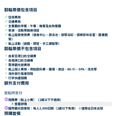
郵輪票價包含項目
check
住宿費用
check
交通費用
check
主餐廳的早餐、午餐、晚餐及自助餐廳
check
表演、活動等娛樂項目
check
船上設施使用費（健身中心、游泳池、按摩浴缸、俱樂部休息室、圖書館
等）
check
船上活動（遊戲、問答、手工課程等）
郵輪票價不包含項目
close
自家至港口的交通費
close
各個港口的交通費
close
靠港觀光遊費用
close
船上個人費用，例如飲料費、賭場、商店、Wi-Fi、SPA、洗衣等
close
海外旅行傷害保險
close
行李快遞服務
額外支付費用
登船時支付
paid
服務費（船上小費）（2歲以下不適用）
keyboard_arrow_right
查看詳情
paid
國際觀光旅客稅：每人3,000日圓（2歲以下免徵） ※僅限從日本出發
預購套餐