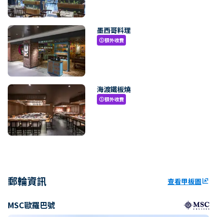
墨西哥料理
額外收費
paid
海渡鐵板燒
額外收費
paid
郵輪資訊
查看甲板圖
ungroup
MSC歐羅巴號