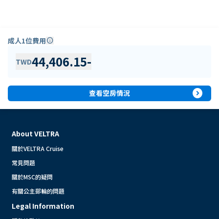
成人1位費用
info
44,406.15
-
TWD
expand_circle_right
查看空房情況
About VELTRA
關於VELTRA Cruise
常見問題
關於MSC的疑問
有關公主郵輪的問題
Legal Information