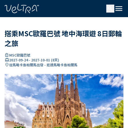
ading...
入
menu
…
search
搭乘MSC歐羅巴號 地中海環遊 8日郵輪
之旅
directions_boat
MSC歐羅巴號
card_travel
2027-09-24
-
2027-10-01
(
8天
)
location_on
從馬略卡島帕爾馬出發 - 抵達馬略卡島帕爾馬