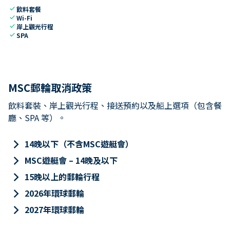
check
飲料套餐
check
Wi-Fi
check
岸上觀光行程
check
SPA
MSC郵輪取消政策
飲料套裝、岸上觀光行程、接送預約以及船上選項（包含餐
廳、SPA 等）。
keyboard_arrow_right
14晚以下（不含MSC遊艇會）
keyboard_arrow_right
MSC遊艇會 – 14晚及以下
keyboard_arrow_right
15晚以上的郵輪行程
keyboard_arrow_right
2026年環球郵輪
keyboard_arrow_right
2027年環球郵輪