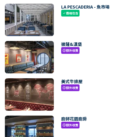
LA PESCADERIA - 魚市場
價格包含
check
披薩&漢堡
額外收費
paid
美式牛排屋
額外收費
paid
廚師花園廚房
額外收費
paid