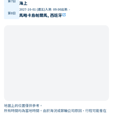
第7日
海上
2027-10-01 (週五)
入港
:
09:00
出港
:
-
第8日
馬略卡島帕爾馬, 西班牙
open_in_new
地圖上的位置僅供參考。
所有時間均為當地時間。由於海況或郵輪公司原因，行程可能會在