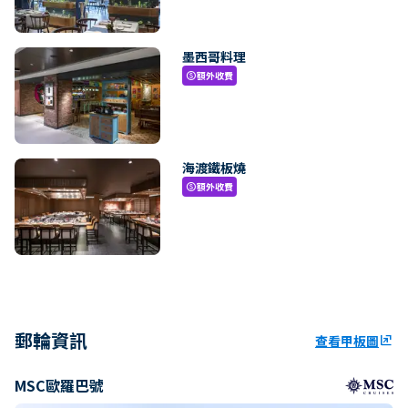
墨西哥料理
額外收費
paid
海渡鐵板燒
額外收費
paid
郵輪資訊
查看甲板圖
ungroup
MSC歐羅巴號