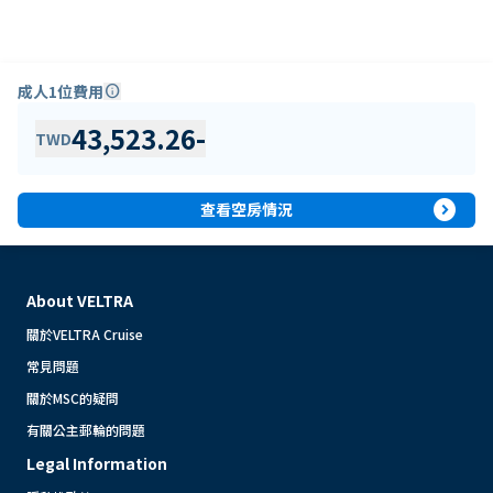
成人1位費用
info
43,523.26
-
TWD
expand_circle_right
查看空房情況
About VELTRA
關於VELTRA Cruise
常見問題
關於MSC的疑問
有關公主郵輪的問題
Legal Information