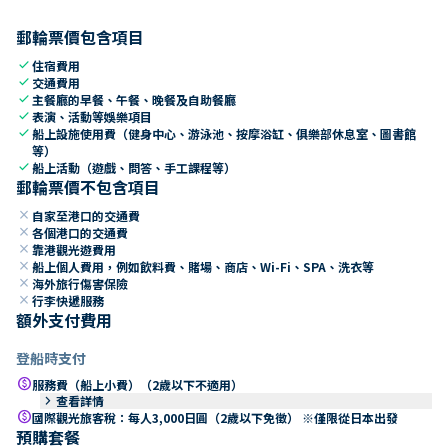
郵輪票價包含項目
check
住宿費用
check
交通費用
check
主餐廳的早餐、午餐、晚餐及自助餐廳
check
表演、活動等娛樂項目
check
船上設施使用費（健身中心、游泳池、按摩浴缸、俱樂部休息室、圖書館
等）
check
船上活動（遊戲、問答、手工課程等）
郵輪票價不包含項目
close
自家至港口的交通費
close
各個港口的交通費
close
靠港觀光遊費用
close
船上個人費用，例如飲料費、賭場、商店、Wi-Fi、SPA、洗衣等
close
海外旅行傷害保險
close
行李快遞服務
額外支付費用
登船時支付
paid
服務費（船上小費）（2歲以下不適用）
keyboard_arrow_right
查看詳情
paid
國際觀光旅客稅：每人3,000日圓（2歲以下免徵） ※僅限從日本出發
預購套餐