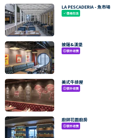
LA PESCADERIA - 魚市場
價格包含
check
披薩&漢堡
額外收費
paid
美式牛排屋
額外收費
paid
廚師花園廚房
額外收費
paid