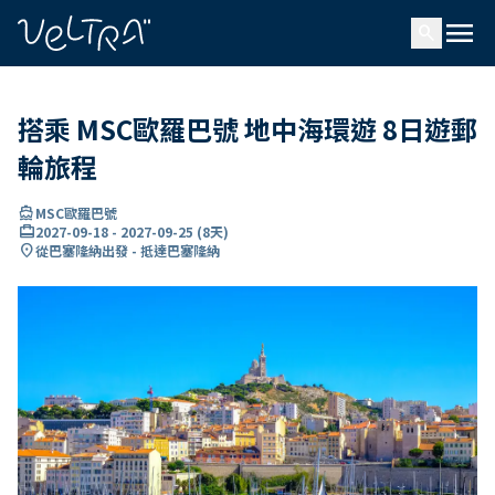
ading...
入
menu
…
search
搭乘 MSC歐羅巴號 地中海環遊 8日遊郵
輪旅程
directions_boat
MSC歐羅巴號
card_travel
2027-09-18
-
2027-09-25
(
8天
)
location_on
從巴塞隆納出發 - 抵達巴塞隆納