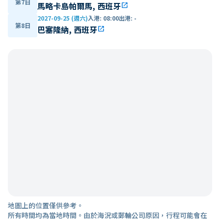
第7日
馬略卡島帕爾馬, 西班牙
open_in_new
2027-09-25 (週六)
入港
:
08:00
出港
:
-
第8日
巴塞隆納, 西班牙
open_in_new
地圖上的位置僅供參考。
所有時間均為當地時間。由於海況或郵輪公司原因，行程可能會在