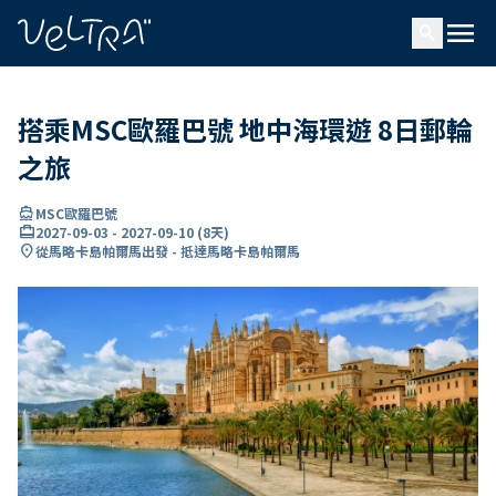
ading...
入
menu
…
search
搭乘MSC歐羅巴號 地中海環遊 8日郵輪
之旅
directions_boat
MSC歐羅巴號
card_travel
2027-09-03
-
2027-09-10
(
8天
)
location_on
從馬略卡島帕爾馬出發 - 抵達馬略卡島帕爾馬