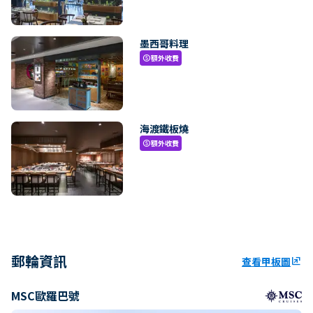
墨西哥料理
額外收費
paid
海渡鐵板燒
額外收費
paid
郵輪資訊
查看甲板圖
ungroup
MSC歐羅巴號