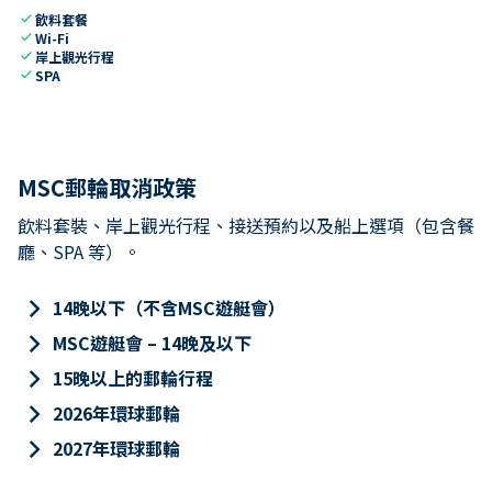
check
飲料套餐
check
Wi-Fi
check
岸上觀光行程
check
SPA
MSC郵輪取消政策
飲料套裝、岸上觀光行程、接送預約以及船上選項（包含餐
廳、SPA 等）。
keyboard_arrow_right
14晚以下（不含MSC遊艇會）
keyboard_arrow_right
MSC遊艇會 – 14晚及以下
keyboard_arrow_right
15晚以上的郵輪行程
keyboard_arrow_right
2026年環球郵輪
keyboard_arrow_right
2027年環球郵輪