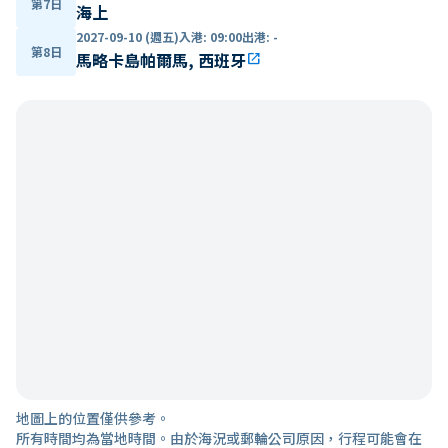
第7日
海上
2027-09-10 (週五)
入港
:
09:00
出港
:
-
第8日
馬略卡島帕爾馬, 西班牙
open_in_new
地圖上的位置僅供參考。
所有時間均為當地時間。由於海況或郵輪公司原因，行程可能會在