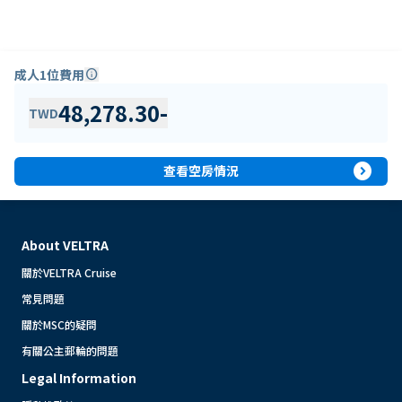
成人1位費用
info
48,278.30
-
TWD
expand_circle_right
查看空房情況
About VELTRA
關於VELTRA Cruise
常見問題
關於MSC的疑問
有關公主郵輪的問題
Legal Information