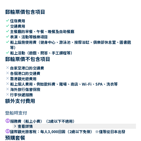
郵輪票價包含項目
check
住宿費用
check
交通費用
check
主餐廳的早餐、午餐、晚餐及自助餐廳
check
表演、活動等娛樂項目
check
船上設施使用費（健身中心、游泳池、按摩浴缸、俱樂部休息室、圖書館
等）
check
船上活動（遊戲、問答、手工課程等）
郵輪票價不包含項目
close
自家至港口的交通費
close
各個港口的交通費
close
靠港觀光遊費用
close
船上個人費用，例如飲料費、賭場、商店、Wi-Fi、SPA、洗衣等
close
海外旅行傷害保險
close
行李快遞服務
額外支付費用
登船時支付
paid
服務費（船上小費）（2歲以下不適用）
keyboard_arrow_right
查看詳情
paid
國際觀光旅客稅：每人3,000日圓（2歲以下免徵） ※僅限從日本出發
預購套餐