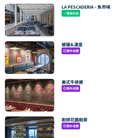
LA PESCADERIA - 魚市場
價格包含
check
披薩&漢堡
額外收費
paid
美式牛排屋
額外收費
paid
廚師花園廚房
額外收費
paid