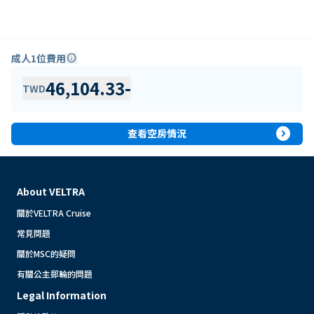
成人1位費用
info
46,104.33
-
TWD
expand_circle_right
查看空房情況
About VELTRA
關於VELTRA Cruise
常見問題
關於MSC的疑問
有關公主郵輪的問題
Legal Information