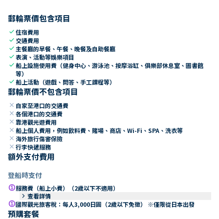
郵輪票價包含項目
check
住宿費用
check
交通費用
check
主餐廳的早餐、午餐、晚餐及自助餐廳
check
表演、活動等娛樂項目
check
船上設施使用費（健身中心、游泳池、按摩浴缸、俱樂部休息室、圖書館
等）
check
船上活動（遊戲、問答、手工課程等）
郵輪票價不包含項目
close
自家至港口的交通費
close
各個港口的交通費
close
靠港觀光遊費用
close
船上個人費用，例如飲料費、賭場、商店、Wi-Fi、SPA、洗衣等
close
海外旅行傷害保險
close
行李快遞服務
額外支付費用
登船時支付
paid
服務費（船上小費）（2歲以下不適用）
keyboard_arrow_right
查看詳情
paid
國際觀光旅客稅：每人3,000日圓（2歲以下免徵） ※僅限從日本出發
預購套餐