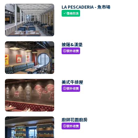
LA PESCADERIA - 魚市場
價格包含
check
披薩&漢堡
額外收費
paid
美式牛排屋
額外收費
paid
廚師花園廚房
額外收費
paid