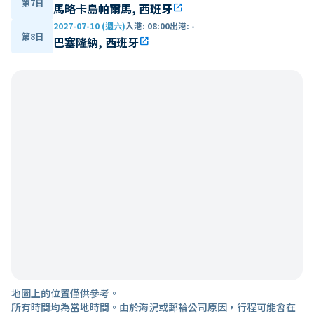
第7日
馬略卡島帕爾馬, 西班牙
open_in_new
2027-07-10 (週六)
入港
:
08:00
出港
:
-
第8日
巴塞隆納, 西班牙
open_in_new
地圖上的位置僅供參考。
所有時間均為當地時間。由於海況或郵輪公司原因，行程可能會在