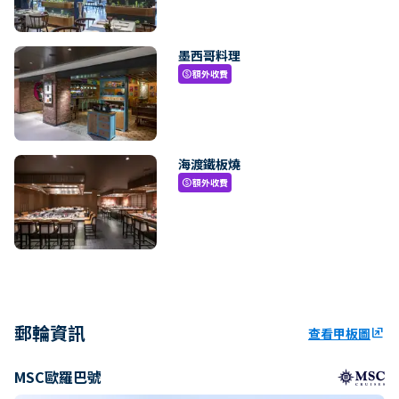
墨西哥料理
額外收費
paid
海渡鐵板燒
額外收費
paid
郵輪資訊
查看甲板圖
ungroup
MSC歐羅巴號