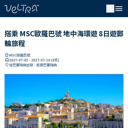
ading...
入
menu
…
search
搭乘 MSC歐羅巴號 地中海環遊 8日遊郵
輪旅程
directions_boat
MSC歐羅巴號
card_travel
2027-07-03
-
2027-07-10
(
8天
)
location_on
從巴塞隆納出發 - 抵達巴塞隆納