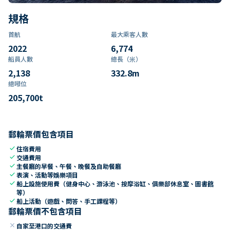
規格
首航
最大乘客人數
2022
6,774
船員人數
總長（米）
2,138
332.8
m
總噸位
205,700
t
郵輪票價包含項目
check
住宿費用
check
交通費用
check
主餐廳的早餐、午餐、晚餐及自助餐廳
check
表演、活動等娛樂項目
check
船上設施使用費（健身中心、游泳池、按摩浴缸、俱樂部休息室、圖書館
等）
check
船上活動（遊戲、問答、手工課程等）
郵輪票價不包含項目
close
自家至港口的交通費