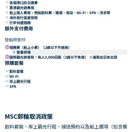
close
各個港口的交通費
close
靠港觀光遊費用
close
船上個人費用，例如飲料費、賭場、商店、Wi-Fi、SPA、洗衣等
close
海外旅行傷害保險
close
行李快遞服務
額外支付費用
登船時支付
paid
服務費（船上小費）（2歲以下不適用）
keyboard_arrow_right
查看詳情
paid
國際觀光旅客稅：每人3,000日圓（2歲以下免徵） ※僅限從日本出發
預購套餐
check
飲料套餐
check
Wi-Fi
check
岸上觀光行程
check
SPA
MSC郵輪取消政策
飲料套裝、岸上觀光行程、接送預約以及船上選項（包含餐