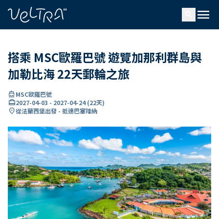
ading...
入
menu
…
search
搭乘 MSC歐羅巴號 遊覽加那利群島與
加勒比海 22天郵輪之旅
directions_boat
MSC歐羅巴號
card_travel
2027-04-03
-
2027-04-24
(
22天
)
location_on
從法蘭西堡出發 - 抵達巴塞隆納