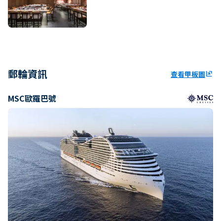
郵輪資訊
查看甲板圖
ungroup
MSC歐羅巴號