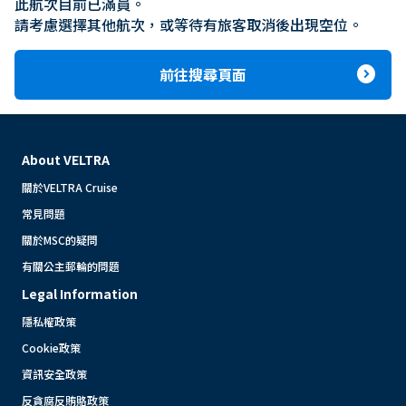
此航次目前已滿員。

請考慮選擇其他航次，或等待有旅客取消後出現空位。
expand_circle_right
前往搜尋頁面
About VELTRA
關於VELTRA Cruise
常見問題
關於MSC的疑問
有關公主郵輪的問題
Legal Information
隱私權政策
Cookie政策
資訊安全政策
反貪腐反賄賂政策