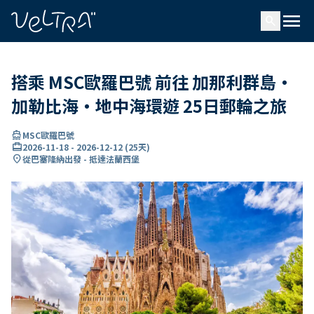
ading...
入
menu
…
search
搭乘 MSC歐羅巴號 前往 加那利群島・
加勒比海・地中海環遊 25日郵輪之旅
directions_boat
MSC歐羅巴號
card_travel
2026-11-18
-
2026-12-12
(
25天
)
location_on
從巴塞隆納出發 - 抵達法蘭西堡