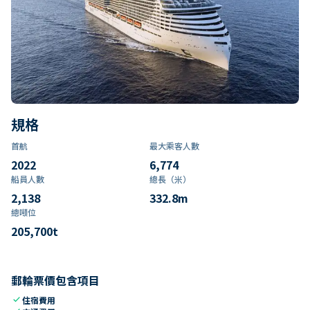
規格
首航
最大乘客人數
2022
6,774
船員人數
總長（米）
2,138
332.8
m
總噸位
205,700
t
郵輪票價包含項目
check
住宿費用