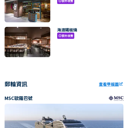
額外收費
paid
海渡鐵板燒
額外收費
paid
郵輪資訊
查看甲板圖
ungroup
MSC歐羅巴號