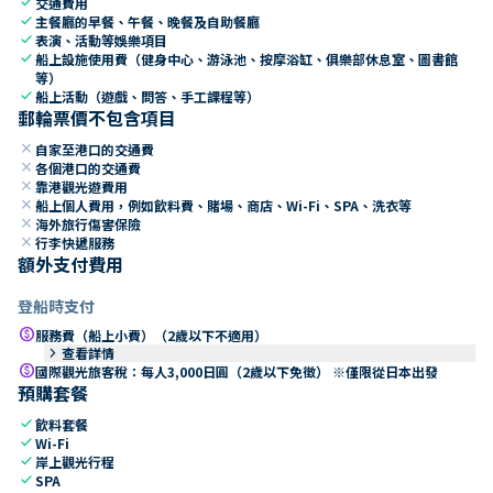
check
交通費用
check
主餐廳的早餐、午餐、晚餐及自助餐廳
check
表演、活動等娛樂項目
check
船上設施使用費（健身中心、游泳池、按摩浴缸、俱樂部休息室、圖書館
等）
check
船上活動（遊戲、問答、手工課程等）
郵輪票價不包含項目
close
自家至港口的交通費
close
各個港口的交通費
close
靠港觀光遊費用
close
船上個人費用，例如飲料費、賭場、商店、Wi-Fi、SPA、洗衣等
close
海外旅行傷害保險
close
行李快遞服務
額外支付費用
登船時支付
paid
服務費（船上小費）（2歲以下不適用）
keyboard_arrow_right
查看詳情
paid
國際觀光旅客稅：每人3,000日圓（2歲以下免徵） ※僅限從日本出發
預購套餐
check
飲料套餐
check
Wi-Fi
check
岸上觀光行程
check
SPA