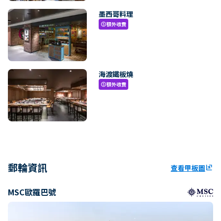
墨西哥料理
額外收費
paid
海渡鐵板燒
額外收費
paid
郵輪資訊
查看甲板圖
ungroup
MSC歐羅巴號