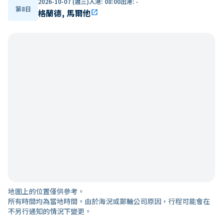
2026-10-07 (週三)
入港
:
08:00
出港
:
-
第8日
格蘭德, 馬爾他
open_in_new
地圖上的位置僅供參考。
所有時間均為當地時間。由於海況或郵輪公司原因，行程可能會在
不另行通知的情況下變更。