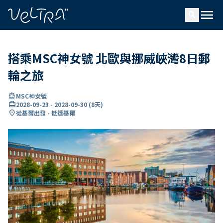
ading...
入
menu
…
search
搭乘MSC神女號 北歐與挪威峽灣8日郵
輪之旅
directions_boat
MSC神女號
card_travel
2028-09-23
-
2028-09-30
(
8天
)
location_on
從基爾出發 - 抵達基爾