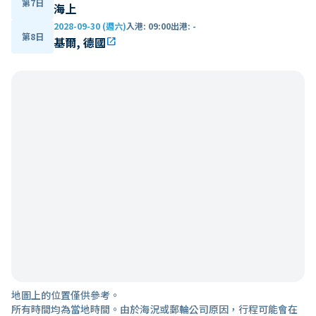
第7日
海上
2028-09-30 (週六)
入港
:
09:00
出港
:
-
第8日
基爾, 德國
open_in_new
地圖上的位置僅供參考。
所有時間均為當地時間。由於海況或郵輪公司原因，行程可能會在