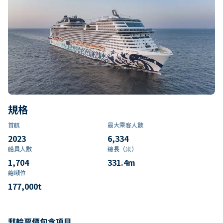
規格
首航
最大乘客人數
2023
6,334
船員人數
總長（米）
1,704
331.4
m
總噸位
177,000
t
郵輪票價包含項目