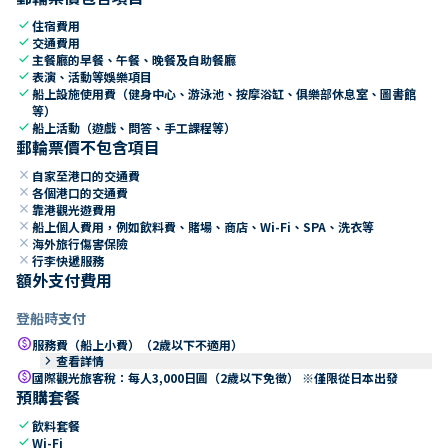
check
住宿費用
check
交通費用
check
主餐廳的早餐、午餐、晚餐及自助餐廳
check
表演、活動等娛樂項目
check
船上設施使用費（健身中心、游泳池、按摩浴缸、俱樂部休息室、圖書館
等）
check
船上活動（遊戲、問答、手工課程等）
郵輪票價不包含項目
close
自家至港口的交通費
close
各個港口的交通費
close
靠港觀光遊費用
close
船上個人費用，例如飲料費、賭場、商店、Wi-Fi、SPA、洗衣等
close
海外旅行傷害保險
close
行李快遞服務
額外支付費用
登船時支付
paid
服務費（船上小費）（2歲以下不適用）
keyboard_arrow_right
查看詳情
paid
國際觀光旅客稅：每人3,000日圓（2歲以下免徵） ※僅限從日本出發
預購套餐
check
飲料套餐
check
Wi-Fi