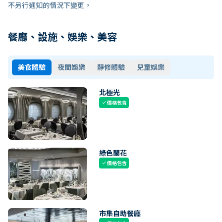
不另行通知的情況下變更。
餐廳、設施、娛樂、美容
美食體驗
夜間娛樂
靜修體驗
兒童娛樂
北極光
價格包含
check
綠色蘭花
價格包含
check
市集自助餐廳