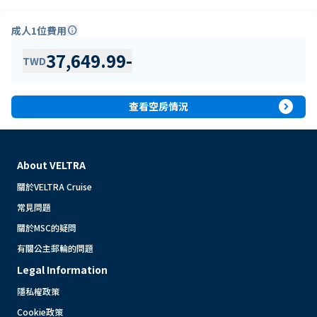
成人1位費用
info
37,649.99
-
TWD
expand_circle_right
查看空房情況
About VELTRA
關於VELTRA Cruise
常見問題
關於MSC的疑問
有關公主郵輪的問題
Legal Information
隱私權政策
Cookie政策