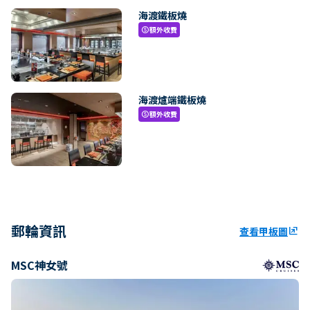
海渡鐵板燒
額外收費
paid
海渡爐端鐵板燒
額外收費
paid
郵輪資訊
查看甲板圖
ungroup
MSC神女號