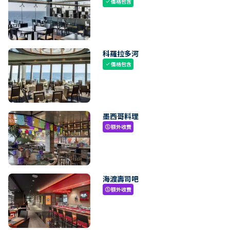
價格包含
check
科羅拉多河
價格包含
check
墨西哥料理
額外收費
paid
海渡壽司吧
額外收費
paid