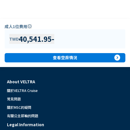
成人1位費用
info
40,541.95
-
TWD
expand_circle_right
查看空房情況
About VELTRA
關於VELTRA Cruise
常見問題
關於MSC的疑問
有關公主郵輪的問題
Legal Information