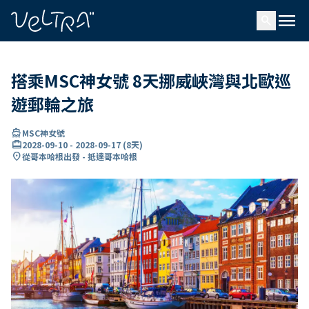
ading...
入
menu
…
search
搭乘MSC神女號 8天挪威峽灣與北歐巡
遊郵輪之旅
directions_boat
MSC神女號
card_travel
2028-09-10
-
2028-09-17
(
8天
)
location_on
從哥本哈根出發 - 抵達哥本哈根