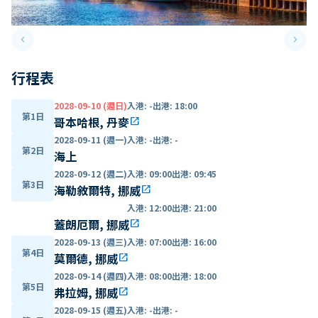
keyboard_arrow_left
keyboard_arrow_right
Previous slide
Next 
行程表
2028-09-10 (週日)
入港
:
-
出港
:
18:00
第1日
哥本哈根, 丹麥
open_in_new
2028-09-11 (週一)
入港
:
-
出港
:
-
第2日
海上
2028-09-12 (週二)
入港
:
09:00
出港
:
09:45
第3日
海勒敘爾特, 挪威
open_in_new
入港
:
12:00
出港
:
21:00
蓋朗厄爾, 挪威
open_in_new
2028-09-13 (週三)
入港
:
07:00
出港
:
16:00
第4日
莫爾德, 挪威
open_in_new
2028-09-14 (週四)
入港
:
08:00
出港
:
18:00
第5日
弗拉姆, 挪威
open_in_new
2028-09-15 (週五)
入港
:
-
出港
:
-