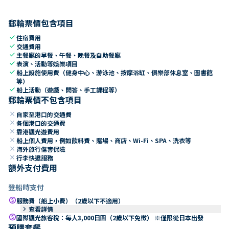
郵輪票價包含項目
check
住宿費用
check
交通費用
check
主餐廳的早餐、午餐、晚餐及自助餐廳
check
表演、活動等娛樂項目
check
船上設施使用費（健身中心、游泳池、按摩浴缸、俱樂部休息室、圖書館
等）
check
船上活動（遊戲、問答、手工課程等）
郵輪票價不包含項目
close
自家至港口的交通費
close
各個港口的交通費
close
靠港觀光遊費用
close
船上個人費用，例如飲料費、賭場、商店、Wi-Fi、SPA、洗衣等
close
海外旅行傷害保險
close
行李快遞服務
額外支付費用
登船時支付
paid
服務費（船上小費）（2歲以下不適用）
keyboard_arrow_right
查看詳情
paid
國際觀光旅客稅：每人3,000日圓（2歲以下免徵） ※僅限從日本出發
預購套餐