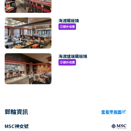
海渡鐵板燒
額外收費
paid
海渡爐端鐵板燒
額外收費
paid
郵輪資訊
查看甲板圖
ungroup
MSC神女號