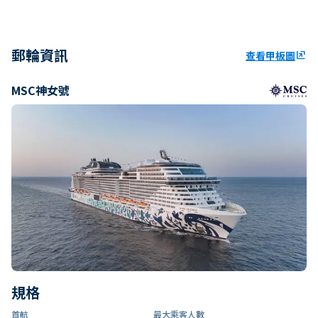
郵輪資訊
查看甲板圖
ungroup
MSC神女號
規格
首航
最大乘客人數