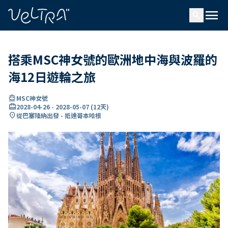
ading...
入
menu
…
search
搭乘MSC神女號的歐洲地中海與波羅的
海12日遊輪之旅
directions_boat
MSC神女號
card_travel
2028-04-26
-
2028-05-07
(
12天
)
location_on
從巴塞隆納出發 - 抵達哥本哈根