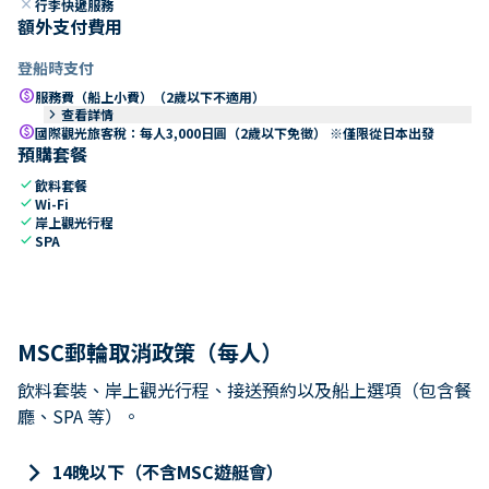
close
行李快遞服務
額外支付費用
登船時支付
paid
服務費（船上小費）（2歲以下不適用）
keyboard_arrow_right
查看詳情
paid
國際觀光旅客稅：每人3,000日圓（2歲以下免徵） ※僅限從日本出發
預購套餐
check
飲料套餐
check
Wi-Fi
check
岸上觀光行程
check
SPA
MSC郵輪取消政策（每人）
飲料套裝、岸上觀光行程、接送預約以及船上選項（包含餐
廳、SPA 等）。
keyboard_arrow_right
14晚以下（不含MSC遊艇會）