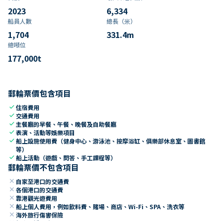
2023
6,334
船員人數
總長（米）
1,704
331.4
m
總噸位
177,000
t
郵輪票價包含項目
check
住宿費用
check
交通費用
check
主餐廳的早餐、午餐、晚餐及自助餐廳
check
表演、活動等娛樂項目
check
船上設施使用費（健身中心、游泳池、按摩浴缸、俱樂部休息室、圖書館
等）
check
船上活動（遊戲、問答、手工課程等）
郵輪票價不包含項目
close
自家至港口的交通費
close
各個港口的交通費
close
靠港觀光遊費用
close
船上個人費用，例如飲料費、賭場、商店、Wi-Fi、SPA、洗衣等
close
海外旅行傷害保險