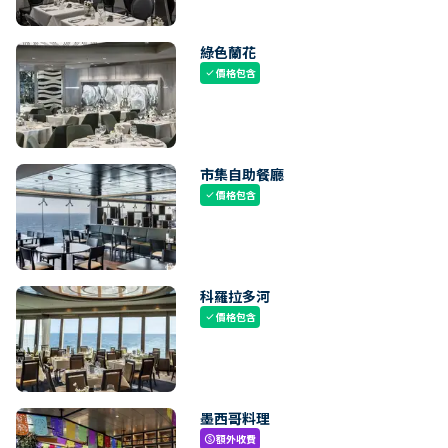
綠色蘭花
價格包含
check
市集自助餐廳
價格包含
check
科羅拉多河
價格包含
check
墨西哥料理
額外收費
paid