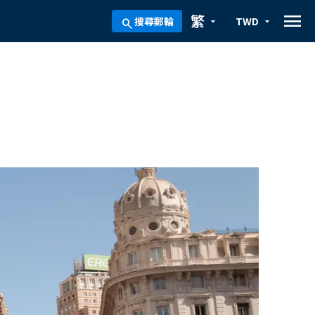
menu
繁
搜尋郵輪
TWD
arrow_drop_down
arrow_drop_down
search