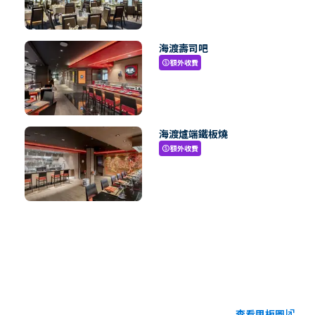
海渡壽司吧
額外收費
paid
海渡爐端鐵板燒
額外收費
paid
查看甲板圖
ungroup