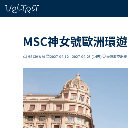
ading...
入
…
MSC神女號歐洲環遊
directions_boat
card_travel
location_on
MSC神女號
2027-04-12
-
2027-04-25
(
14天
)
從熱那亞出發 