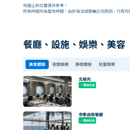
地圖上的位置僅供參考。
所有時間均為當地時間。由於海況或郵輪公司原因，行程可
餐廳、設施、娛樂、美容
美食體驗
夜間娛樂
靜修體驗
兒童娛樂
北極光
價格包含
check
市集自助餐廳
價格包含
check