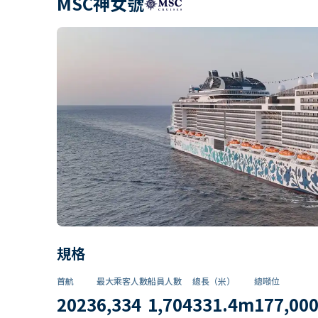
MSC神女號
規格
首航
最大乘客人數
船員人數
總長（米）
總噸位
2023
6,334
1,704
331.4
m
177,00