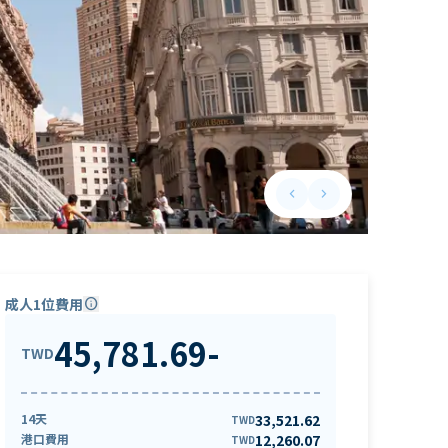
keyboard_arrow_left
keyboard_arrow_right
Previous slide
Next slide
成人1位費用
info
45,781.69
-
TWD
14天
33,521.62
TWD
港口費用
12,260.07
TWD