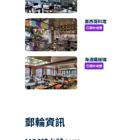
墨西哥料理
額外收費
paid
海渡鐵板燒
額外收費
paid
郵輪資訊