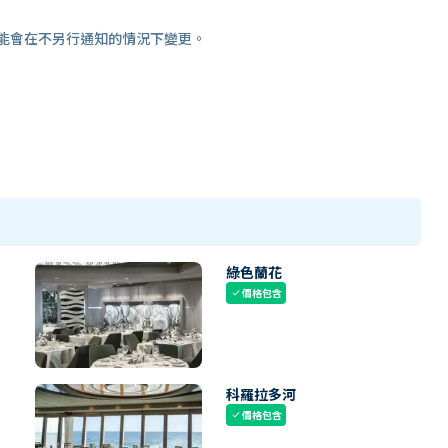
能會在不另行通知的情況下變更。
綠色蘭花
價格包含
check
科羅拉多河
價格包含
check