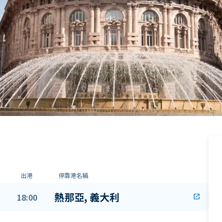
出港
停靠港名稱
熱那亞, 義大利
18:00
open_in_new