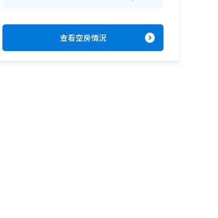
expand_circle_right
查看空房情況