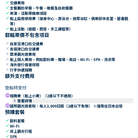
check
交通費用
check
主餐廳的早餐、午餐、晚餐及自助餐廳
check
表演、活動等娛樂項目
check
船上設施使用費（健身中心、游泳池、按摩浴缸、俱樂部休息室、圖書館
等）
check
船上活動（遊戲、問答、手工課程等）
郵輪票價不包含項目
close
自家至港口的交通費
close
各個港口的交通費
close
靠港觀光遊費用
close
船上個人費用，例如飲料費、賭場、商店、Wi-Fi、SPA、洗衣等
close
海外旅行傷害保險
close
行李快遞服務
額外支付費用
登船時支付
paid
服務費（船上小費）（2歲以下不適用）
keyboard_arrow_right
查看詳情
paid
國際觀光旅客稅：每人3,000日圓（2歲以下免徵） ※僅限從日本出發
預購套餐
check
飲料套餐
check
Wi-Fi
check
岸上觀光行程
check
SPA