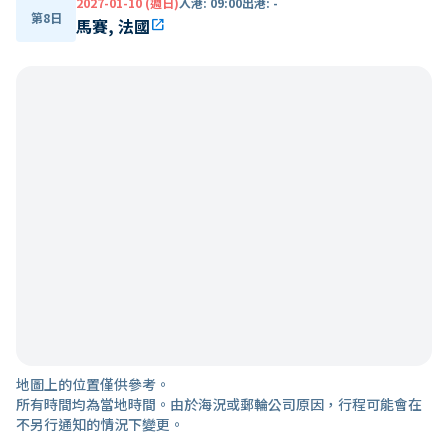
2027-01-10 (週日)
入港
:
09:00
出港
:
-
第8日
馬賽, 法國
open_in_new
地圖上的位置僅供參考。
所有時間均為當地時間。由於海況或郵輪公司原因，行程可能會在
不另行通知的情況下變更。