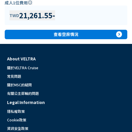
成人1位費用
info
21,261.55
-
TWD
expand_circle_right
查看空房情況
About VELTRA
關於VELTRA Cruise
常見問題
關於MSC的疑問
有關公主郵輪的問題
Legal Information
隱私權政策
Cookie政策
資訊安全政策