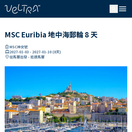
ading...
入
menu
…
search
MSC Euribia 地中海郵輪 8 天
directions_boat
MSC神女號
card_travel
2027-01-03
-
2027-01-10
(
8天
)
location_on
從馬賽出發 - 抵達馬賽