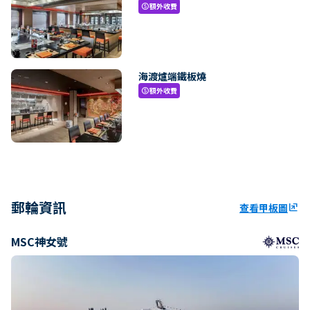
額外收費
paid
海渡爐端鐵板燒
額外收費
paid
郵輪資訊
查看甲板圖
ungroup
MSC神女號