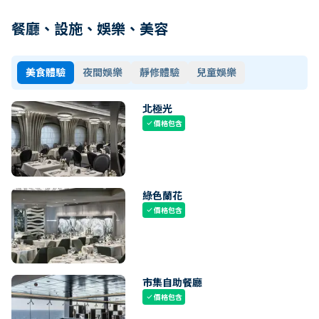
餐廳、設施、娛樂、美容
美食體驗
夜間娛樂
靜修體驗
兒童娛樂
北極光
價格包含
check
綠色蘭花
價格包含
check
市集自助餐廳
價格包含
check