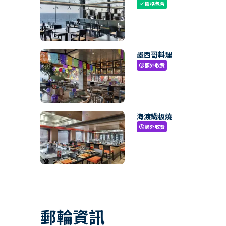
價格包含
check
墨西哥料理
額外收費
paid
海渡鐵板燒
額外收費
paid
郵輪資訊