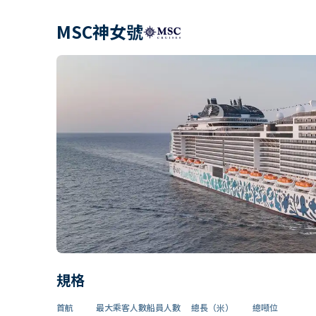
MSC神女號
規格
首航
最大乘客人數
船員人數
總長（米）
總噸位