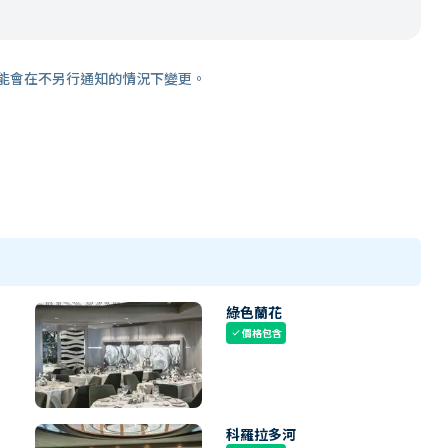
能會在不另行通知的情況下變更。
綠色蘭花
價格包含
check
科羅拉多河