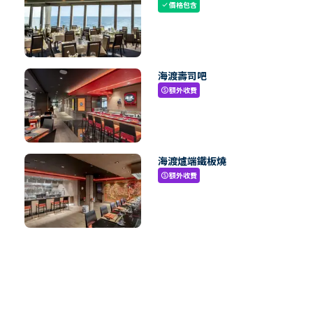
價格包含
check
海渡壽司吧
額外收費
paid
海渡爐端鐵板燒
額外收費
paid