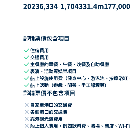
2023
6,334
1,704
331.4
m
177,00
郵輪票價包含項目
check
住宿費用
check
交通費用
check
主餐廳的早餐、午餐、晚餐及自助餐廳
check
表演、活動等娛樂項目
check
船上設施使用費（健身中心、游泳池、按摩浴缸
check
船上活動（遊戲、問答、手工課程等）
郵輪票價不包含項目
close
自家至港口的交通費
close
各個港口的交通費
close
靠港觀光遊費用
close
船上個人費用，例如飲料費、賭場、商店、Wi-Fi