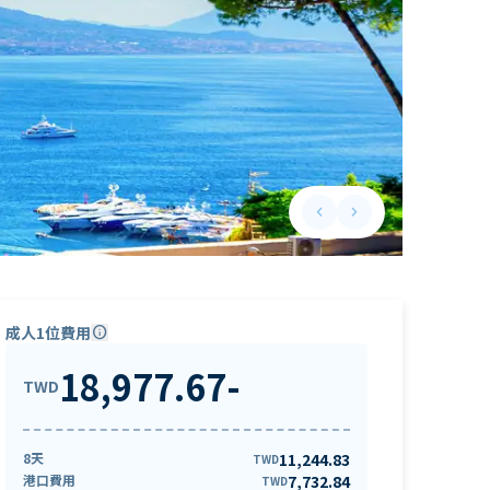
keyboard_arrow_left
keyboard_arrow_right
Previous slide
Next slide
成人1位費用
info
18,977.67
-
TWD
8天
11,244.83
TWD
港口費用
7,732.84
TWD