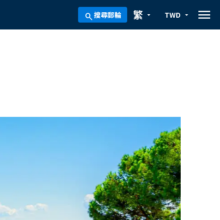
menu
繁
搜尋郵輪
TWD
arrow_drop_down
arrow_drop_down
search