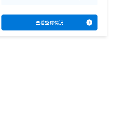
expand_circle_right
查看空房情況