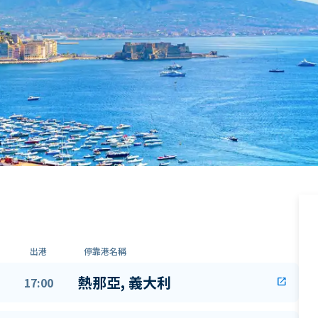
出港
停靠港名稱
熱那亞, 義大利
17:00
open_in_new