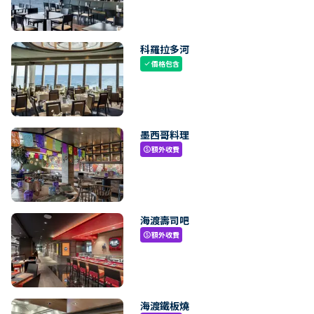
科羅拉多河
價格包含
check
墨西哥料理
額外收費
paid
海渡壽司吧
額外收費
paid
海渡鐵板燒