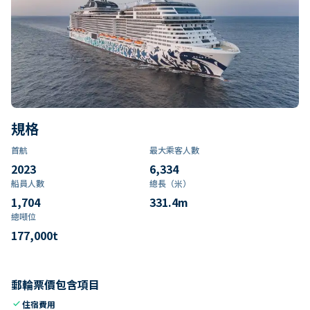
規格
首航
最大乘客人數
2023
6,334
船員人數
總長（米）
1,704
331.4
m
總噸位
177,000
t
郵輪票價包含項目
check
住宿費用