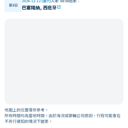
2026-12-12 (週六)
入港
:
08:00
出港
:
-
第8日
巴塞隆納, 西班牙
open_in_new
地圖上的位置僅供參考。
所有時間均為當地時間。由於海況或郵輪公司原因，行程可能會在
不另行通知的情況下變更。