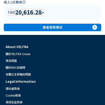
成人1位費用
info
20,616.28
-
TWD
expand_circle_right
查看空房情況
About VELTRA
關於VELTRA Cruise
常見問題
關於MSC的疑問
有關公主郵輪的問題
Legal Information
隱私權政策
Cookie政策
資訊安全政策