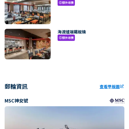
額外收費
paid
海渡爐端鐵板燒
額外收費
paid
郵輪資訊
查看甲板圖
ungroup
MSC神女號