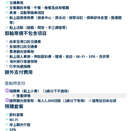
check
交通費用
check
主餐廳的早餐、午餐、晚餐及自助餐廳
check
表演、活動等娛樂項目
check
船上設施使用費（健身中心、游泳池、按摩浴缸、俱樂部休息室、圖書館
等）
check
船上活動（遊戲、問答、手工課程等）
郵輪票價不包含項目
close
自家至港口的交通費
close
各個港口的交通費
close
靠港觀光遊費用
close
船上個人費用，例如飲料費、賭場、商店、Wi-Fi、SPA、洗衣等
close
海外旅行傷害保險
close
行李快遞服務
額外支付費用
登船時支付
paid
服務費（船上小費）（2歲以下不適用）
keyboard_arrow_right
查看詳情
paid
國際觀光旅客稅：每人3,000日圓（2歲以下免徵） ※僅限從日本出發
預購套餐
check
飲料套餐
check
Wi-Fi
check
岸上觀光行程
check
SPA