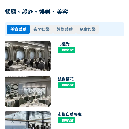
餐廳、設施、娛樂、美容
美食體驗
夜間娛樂
靜修體驗
兒童娛樂
北極光
價格包含
check
綠色蘭花
價格包含
check
市集自助餐廳
價格包含
check