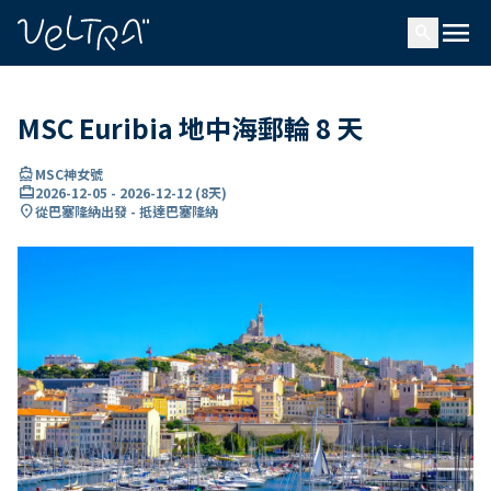
ading...
入
menu
…
search
MSC Euribia 地中海郵輪 8 天
directions_boat
MSC神女號
card_travel
2026-12-05
-
2026-12-12
(
8天
)
location_on
從巴塞隆納出發 - 抵達巴塞隆納