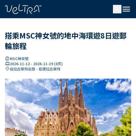
ading...
入
menu
…
search
搭乘MSC神女號的地中海環遊8日遊郵
輪旅程
directions_boat
MSC神女號
card_travel
2026-11-12
-
2026-11-19
(
8天
)
location_on
從拉古萊特出發 - 抵達拉古萊特