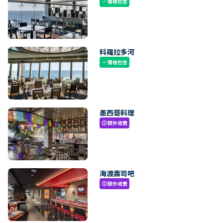
價格包含
check
科羅拉多河
價格包含
check
墨西哥料理
額外收費
paid
海渡壽司吧
額外收費
paid