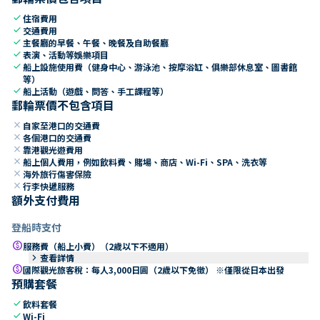
check
住宿費用
check
交通費用
check
主餐廳的早餐、午餐、晚餐及自助餐廳
check
表演、活動等娛樂項目
check
船上設施使用費（健身中心、游泳池、按摩浴缸、俱樂部休息室、圖書館
等）
check
船上活動（遊戲、問答、手工課程等）
郵輪票價不包含項目
close
自家至港口的交通費
close
各個港口的交通費
close
靠港觀光遊費用
close
船上個人費用，例如飲料費、賭場、商店、Wi-Fi、SPA、洗衣等
close
海外旅行傷害保險
close
行李快遞服務
額外支付費用
登船時支付
paid
服務費（船上小費）（2歲以下不適用）
keyboard_arrow_right
查看詳情
paid
國際觀光旅客稅：每人3,000日圓（2歲以下免徵） ※僅限從日本出發
預購套餐
check
飲料套餐
check
Wi-Fi