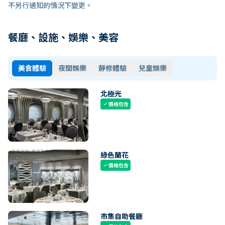
不另行通知的情況下變更。
餐廳、設施、娛樂、美容
美食體驗
夜間娛樂
靜修體驗
兒童娛樂
北極光
價格包含
check
綠色蘭花
價格包含
check
市集自助餐廳