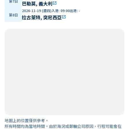
第7日
巴勒莫, 義大利
open_in_new
2026-11-19 (週四)
入港
:
09:00
出港
:
-
第8日
拉古萊特, 突尼西亞
open_in_new
地圖上的位置僅供參考。
所有時間均為當地時間。由於海況或郵輪公司原因，行程可能會在