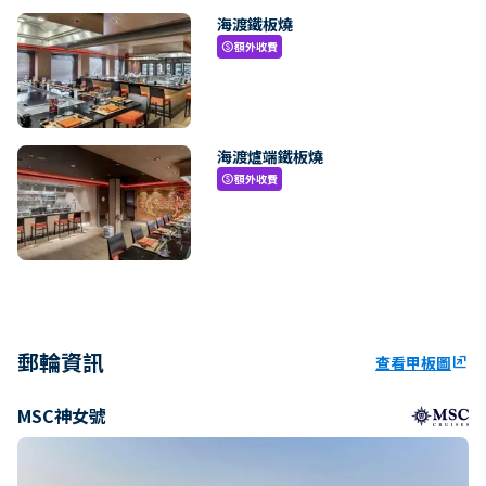
海渡鐵板燒
額外收費
paid
海渡爐端鐵板燒
額外收費
paid
郵輪資訊
查看甲板圖
ungroup
MSC神女號