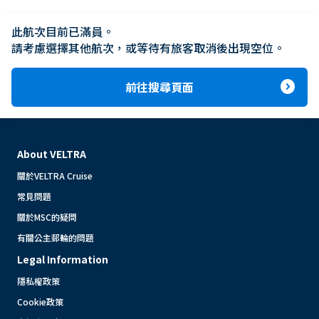
此航次目前已滿員。

請考慮選擇其他航次，或等待有旅客取消後出現空位。
expand_circle_right
前往搜尋頁面
About VELTRA
關於VELTRA Cruise
常見問題
關於MSC的疑問
有關公主郵輪的問題
Legal Information
隱私權政策
Cookie政策