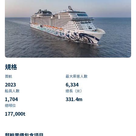
規格
首航
最大乘客人數
2023
6,334
船員人數
總長（米）
1,704
331.4
m
總噸位
177,000
t
郵輪票價包含項目