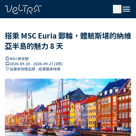
ading...
入
menu
…
search
搭乘 MSC Euria 郵輪，體驗斯堪的納維
亞半島的魅力 8 天
directions_boat
MSC神女號
card_travel
2026-09-20
-
2026-09-27
(
8天
)
location_on
從哥本哈根出發 - 抵達哥本哈根