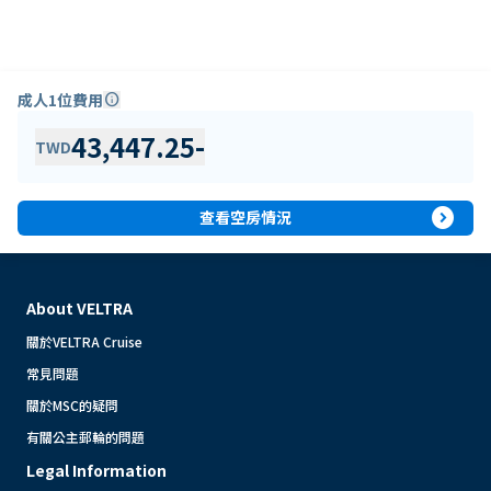
成人1位費用
info
43,447.25
-
TWD
expand_circle_right
查看空房情況
About VELTRA
關於VELTRA Cruise
常見問題
關於MSC的疑問
有關公主郵輪的問題
Legal Information