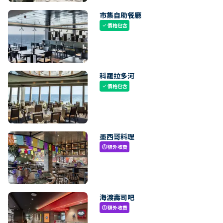
市集自助餐廳
價格包含
check
科羅拉多河
價格包含
check
墨西哥料理
額外收費
paid
海渡壽司吧
額外收費
paid