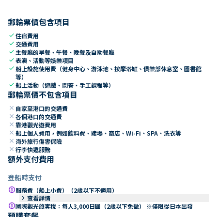
郵輪票價包含項目
check
住宿費用
check
交通費用
check
主餐廳的早餐、午餐、晚餐及自助餐廳
check
表演、活動等娛樂項目
check
船上設施使用費（健身中心、游泳池、按摩浴缸、俱樂部休息室、圖書館
等）
check
船上活動（遊戲、問答、手工課程等）
郵輪票價不包含項目
close
自家至港口的交通費
close
各個港口的交通費
close
靠港觀光遊費用
close
船上個人費用，例如飲料費、賭場、商店、Wi-Fi、SPA、洗衣等
close
海外旅行傷害保險
close
行李快遞服務
額外支付費用
登船時支付
paid
服務費（船上小費）（2歲以下不適用）
keyboard_arrow_right
查看詳情
paid
國際觀光旅客稅：每人3,000日圓（2歲以下免徵） ※僅限從日本出發
預購套餐