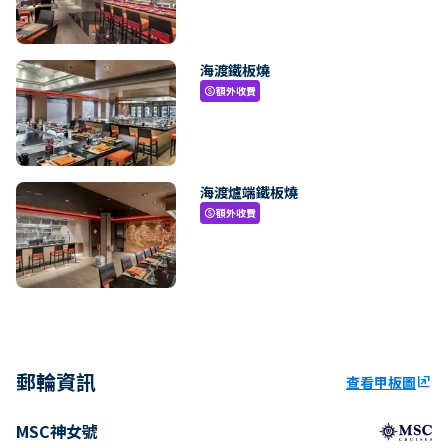
海渡鐵板燒
額外收費
paid
海渡爐端鐵板燒
額外收費
paid
郵輪資訊
查看甲板圖
ungroup
MSC神女號