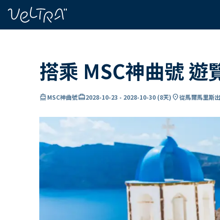
ading...
入
…
搭乘 MSC神曲號 
directions_boat
card_travel
location_on
MSC神曲號
2028-10-23
-
2028-10-30
(
8天
)
從馬爾馬里斯出