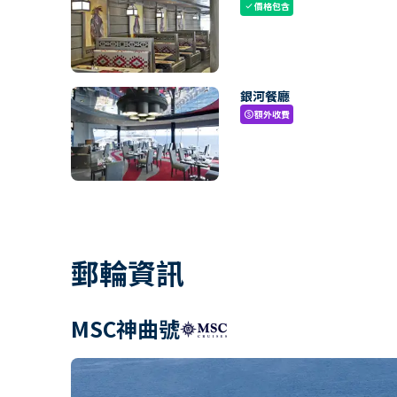
價格包含
check
銀河餐廳
額外收費
paid
郵輪資訊
MSC神曲號