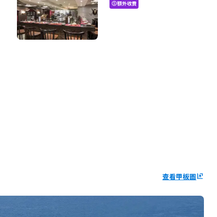
額外收費
paid
查看甲板圖
ungroup