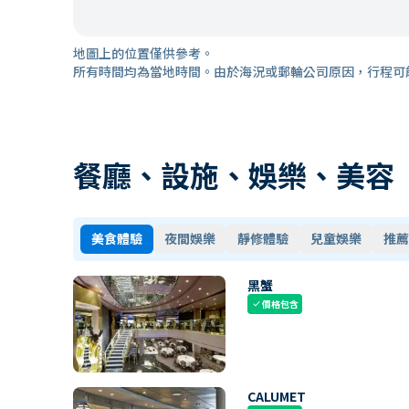
地圖上的位置僅供參考。
所有時間均為當地時間。由於海況或郵輪公司原因，行程可
餐廳、設施、娛樂、美容
美食體驗
夜間娛樂
靜修體驗
兒童娛樂
推薦
黑蟹
價格包含
check
CALUMET