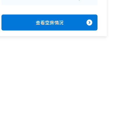
expand_circle_right
查看空房情況