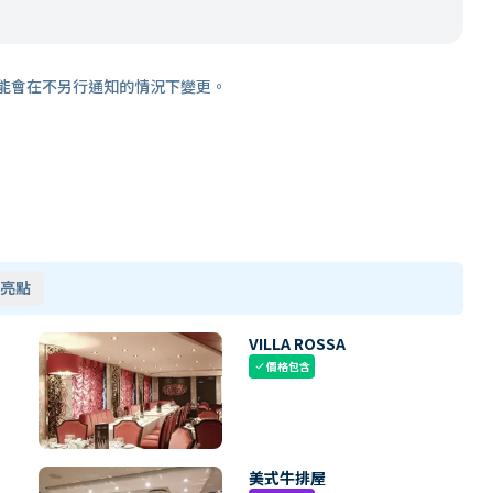
能會在不另行通知的情況下變更。
亮點
VILLA ROSSA
價格包含
check
美式牛排屋