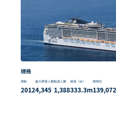
規格
首航
最大乘客人數
船員人數
總長（米）
總噸位
2012
4,345
1,388
333.3
m
139,07