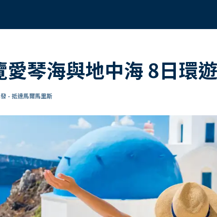
遊覽愛琴海與地中海 8日環
發 - 抵達馬爾馬里斯