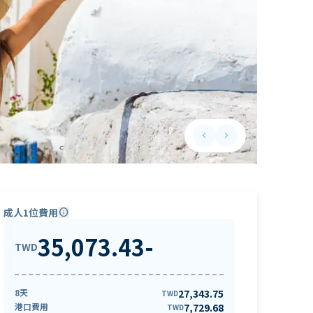
keyboard_arrow_left
keyboard_arrow_right
Previous slide
Next slide
成人1位費用
info
35,073.43
-
TWD
8天
27,343.75
TWD
港口費用
7,729.68
TWD