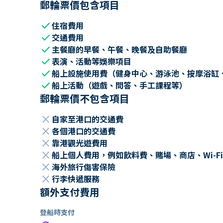
郵輪票價包含項目
check
住宿費用
check
交通費用
check
主餐廳的早餐、午餐、晚餐及自助餐廳
check
表演、活動等娛樂項目
check
船上設施使用費（健身中心、游泳池、按摩浴缸
check
船上活動（遊戲、問答、手工課程等）
郵輪票價不包含項目
close
自家至港口的交通費
close
各個港口的交通費
close
靠港觀光遊費用
close
船上個人費用，例如飲料費、賭場、商店、Wi-Fi
close
海外旅行傷害保險
close
行李快遞服務
額外支付費用
登船時支付