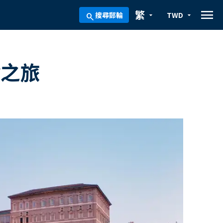
menu
繁
搜尋郵輪
TWD
arrow_drop_down
arrow_drop_down
search
輪之旅