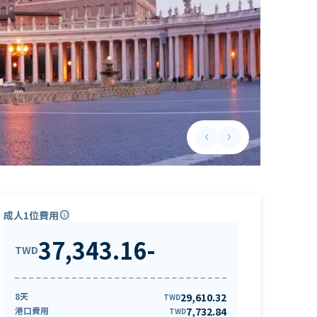
keyboard_arrow_left
keyboard_arrow_right
Previous slide
Next slide
成人1位費用
info
37,343.16
-
TWD
8天
29,610.32
TWD
港口費用
7,732.84
TWD