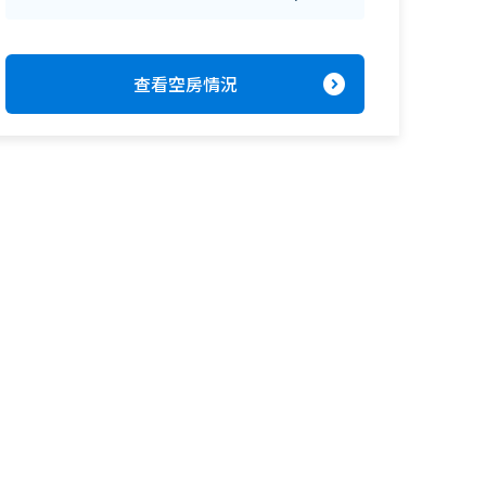
expand_circle_right
查看空房情況