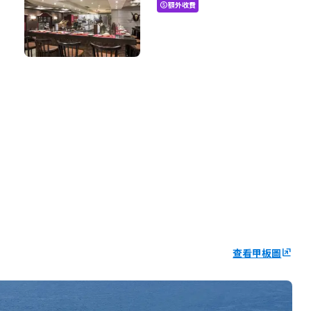
額外收費
paid
查看甲板圖
ungroup