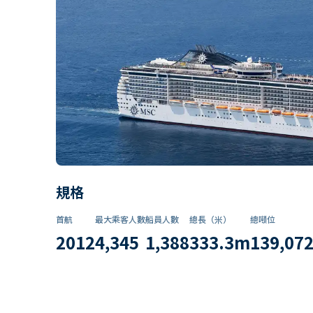
規格
首航
最大乘客人數
船員人數
總長（米）
總噸位
2012
4,345
1,388
333.3
m
139,07