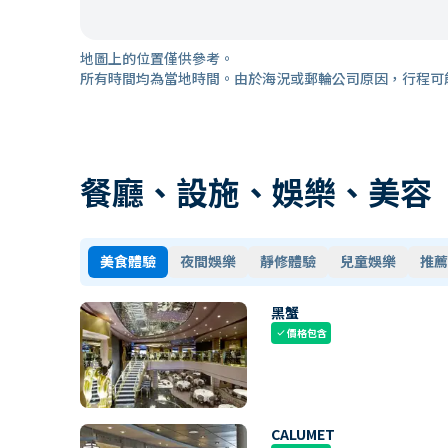
地圖上的位置僅供參考。
所有時間均為當地時間。由於海況或郵輪公司原因，行程可
餐廳、設施、娛樂、美容
美食體驗
夜間娛樂
靜修體驗
兒童娛樂
推薦
黑蟹
價格包含
check
CALUMET