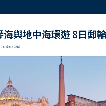
愛琴海與地中海環遊 8日郵
 - 抵達那不勒斯