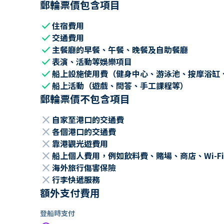
郵輪票價包含項目
check
住宿費用
check
交通費用
check
主餐廳的早餐、午餐、晚餐及自助餐廳
check
表演、活動等娛樂項目
check
船上設施使用費（健身中心、游泳池、按摩浴缸
check
船上活動（遊戲、問答、手工課程等）
郵輪票價不包含項目
close
自家至港口的交通費
close
各個港口的交通費
close
靠港觀光遊費用
close
船上個人費用，例如飲料費、賭場、商店、Wi-Fi
close
海外旅行傷害保險
close
行李快遞服務
額外支付費用
登船時支付