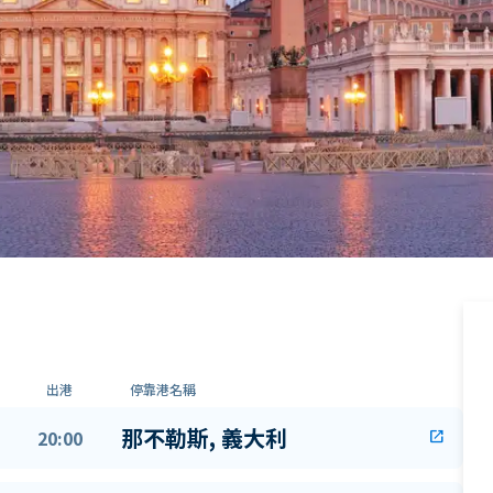
出港
停靠港名稱
那不勒斯, 義大利
20:00
open_in_new