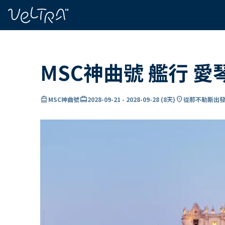
ading...
入
…
MSC神曲號 艦行 
directions_boat
card_travel
location_on
MSC神曲號
2028-09-21
-
2028-09-28
(
8天
)
從那不勒斯出發