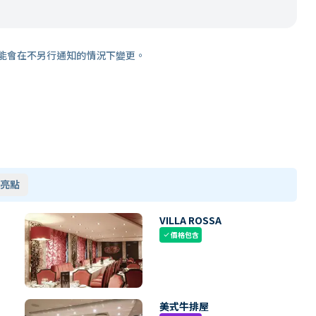
能會在不另行通知的情況下變更。
亮點
VILLA ROSSA
價格包含
check
美式牛排屋