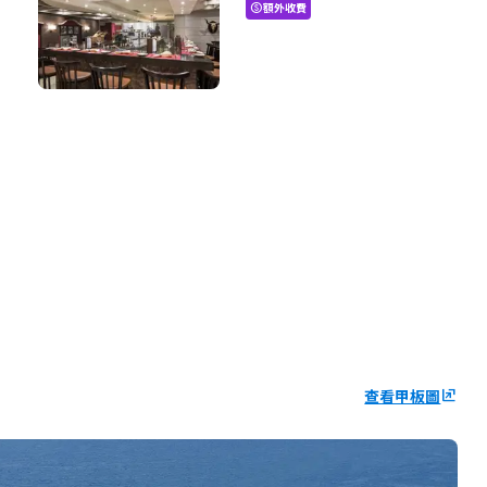
額外收費
paid
查看甲板圖
ungroup