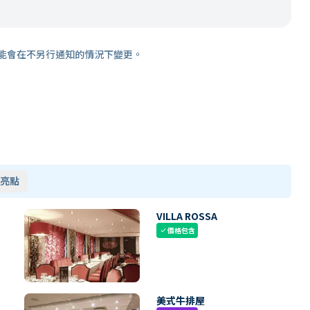
能會在不另行通知的情況下變更。
亮點
VILLA ROSSA
價格包含
check
美式牛排屋