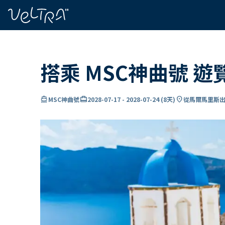
ading...
入
…
搭乘 MSC神曲號 
directions_boat
card_travel
location_on
MSC神曲號
2028-07-17
-
2028-07-24
(
8天
)
從馬爾馬里斯出