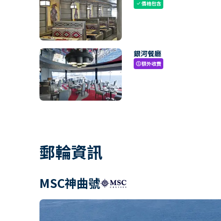
價格包含
check
銀河餐廳
額外收費
paid
郵輪資訊
MSC神曲號