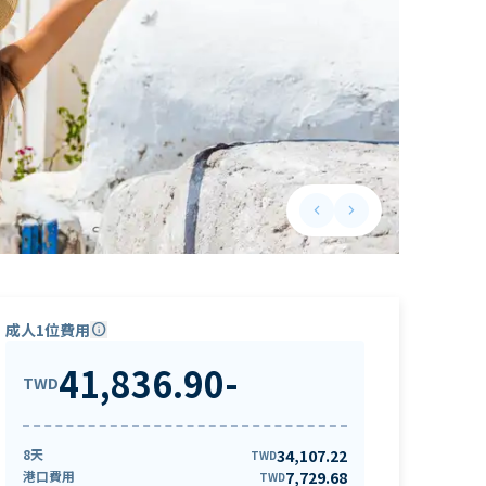
keyboard_arrow_left
keyboard_arrow_right
Previous slide
Next slide
成人1位費用
info
41,836.90
-
TWD
8天
34,107.22
TWD
港口費用
7,729.68
TWD