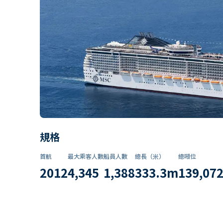
規格
首航
最大乘客人數
船員人數
總長（米）
總噸位
2012
4,345
1,388
333.3
m
139,07