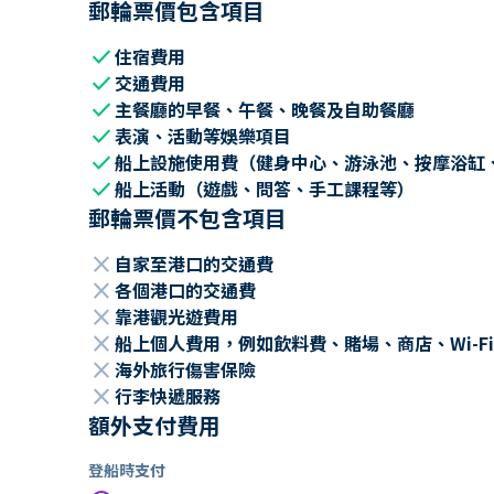
郵輪票價包含項目
check
住宿費用
check
交通費用
check
主餐廳的早餐、午餐、晚餐及自助餐廳
check
表演、活動等娛樂項目
check
船上設施使用費（健身中心、游泳池、按摩浴缸
check
船上活動（遊戲、問答、手工課程等）
郵輪票價不包含項目
close
自家至港口的交通費
close
各個港口的交通費
close
靠港觀光遊費用
close
船上個人費用，例如飲料費、賭場、商店、Wi-Fi
close
海外旅行傷害保險
close
行李快遞服務
額外支付費用
登船時支付