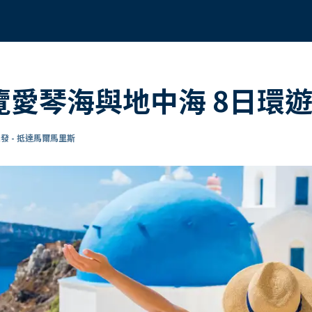
遊覽愛琴海與地中海 8日環
發 - 抵達馬爾馬里斯