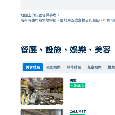
地圖上的位置僅供參考。
所有時間均為當地時間。由於海況或郵輪公司原因，行程可
餐廳、設施、娛樂、美容
美食體驗
夜間娛樂
靜修體驗
兒童娛樂
推薦
黑蟹
價格包含
check
CALUMET