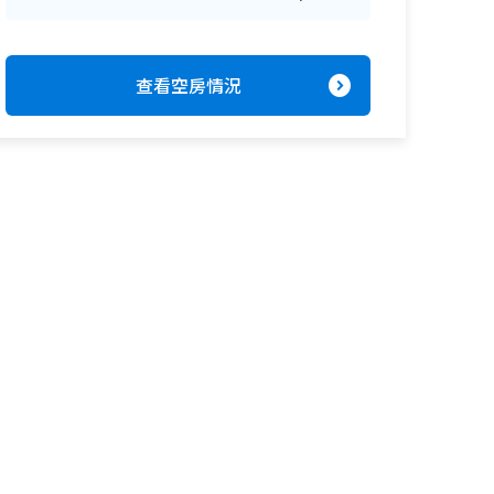
expand_circle_right
查看空房情況