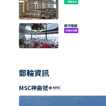
價格包含
check
銀河餐廳
額外收費
paid
郵輪資訊
MSC神曲號