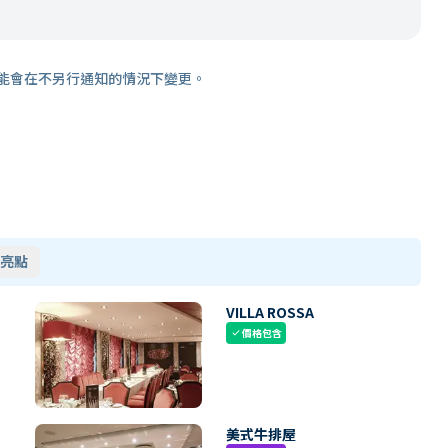
能會在不另行通知的情況下變更。
亮點
VILLA ROSSA
價格包含
check
美式牛排屋