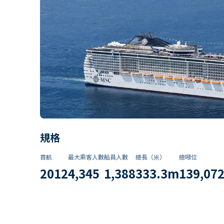
規格
首航
最大乘客人數
船員人數
總長（米）
總噸位
2012
4,345
1,388
333.3
m
139,07