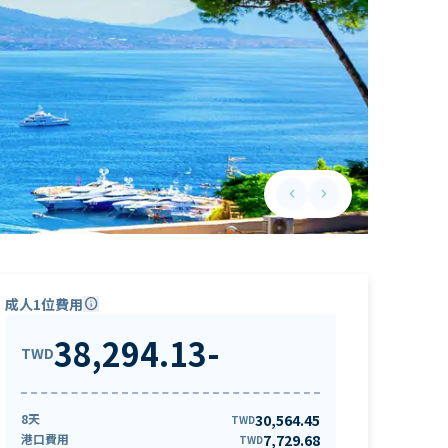
keyboard_arrow_left
keyboard_arrow_right
Previous slide
Next slide
成人1位費用
info
38,294.13
-
TWD
8天
30,564.45
TWD
港口費用
7,729.68
TWD