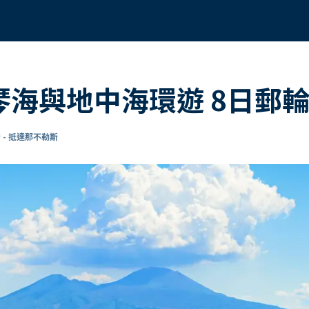
愛琴海與地中海環遊 8日郵
 - 抵達那不勒斯