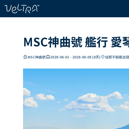
ading...
入
…
MSC神曲號 艦行 
directions_boat
card_travel
location_on
MSC神曲號
2028-06-01
-
2028-06-08
(
8天
)
從那不勒斯出發