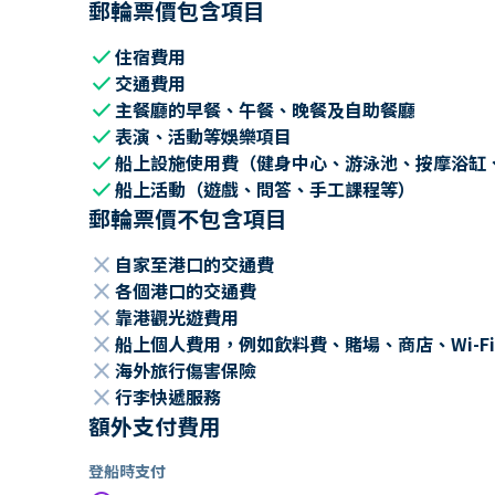
郵輪票價包含項目
check
住宿費用
check
交通費用
check
主餐廳的早餐、午餐、晚餐及自助餐廳
check
表演、活動等娛樂項目
check
船上設施使用費（健身中心、游泳池、按摩浴缸
check
船上活動（遊戲、問答、手工課程等）
郵輪票價不包含項目
close
自家至港口的交通費
close
各個港口的交通費
close
靠港觀光遊費用
close
船上個人費用，例如飲料費、賭場、商店、Wi-Fi
close
海外旅行傷害保險
close
行李快遞服務
額外支付費用
登船時支付