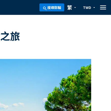
menu
繁
搜尋郵輪
TWD
arrow_drop_down
arrow_drop_down
search
輪之旅