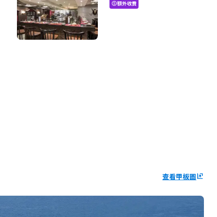
額外收費
paid
查看甲板圖
ungroup