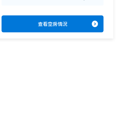
expand_circle_right
查看空房情況