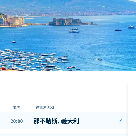
出港
停靠港名稱
那不勒斯, 義大利
20:00
open_in_new