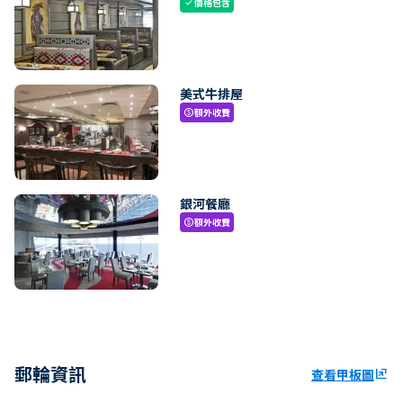
價格包含
check
美式牛排屋
額外收費
paid
銀河餐廳
額外收費
paid
郵輪資訊
查看甲板圖
ungroup