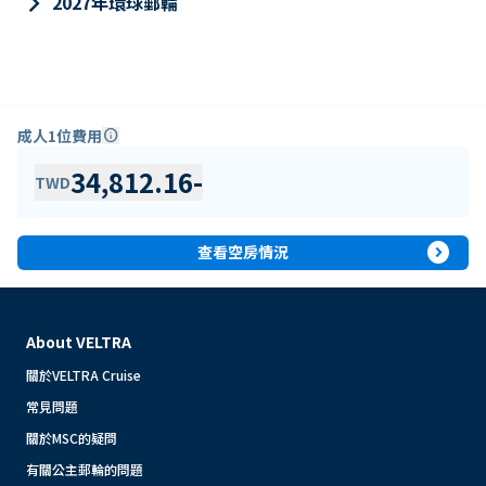
keyboard_arrow_right
2027年環球郵輪
成人1位費用
info
34,812.16
-
TWD
expand_circle_right
查看空房情況
About VELTRA
關於VELTRA Cruise
常見問題
關於MSC的疑問
有關公主郵輪的問題