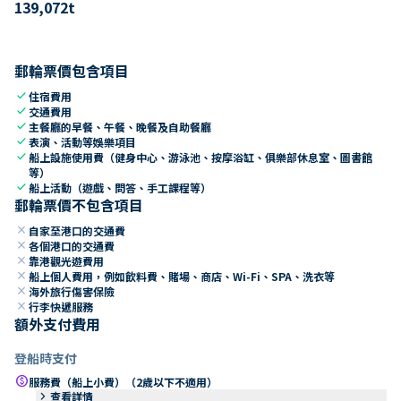
139,072
t
郵輪票價包含項目
check
住宿費用
check
交通費用
check
主餐廳的早餐、午餐、晚餐及自助餐廳
check
表演、活動等娛樂項目
check
船上設施使用費（健身中心、游泳池、按摩浴缸、俱樂部休息室、圖書館
等）
check
船上活動（遊戲、問答、手工課程等）
郵輪票價不包含項目
close
自家至港口的交通費
close
各個港口的交通費
close
靠港觀光遊費用
close
船上個人費用，例如飲料費、賭場、商店、Wi-Fi、SPA、洗衣等
close
海外旅行傷害保險
close
行李快遞服務
額外支付費用
登船時支付
paid
服務費（船上小費）（2歲以下不適用）
keyboard_arrow_right
查看詳情