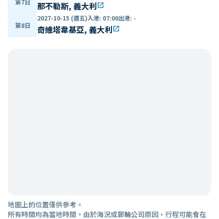
第7日
那不勒斯, 義大利
open_in_new
2027-10-15 (週五)
入港
:
07:00
出港
:
-
第8日
奇維塔韋基亞, 義大利
open_in_new
地圖上的位置僅供參考。
所有時間均為當地時間。由於海況或郵輪公司原因，行程可能會在