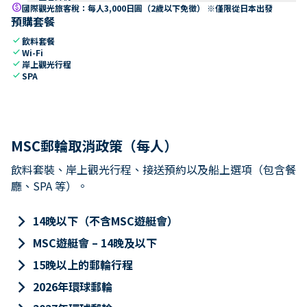
paid
國際觀光旅客稅：每人3,000日圓（2歲以下免徵） ※僅限從日本出發
預購套餐
check
飲料套餐
check
Wi-Fi
check
岸上觀光行程
check
SPA
MSC郵輪取消政策（每人）
飲料套裝、岸上觀光行程、接送預約以及船上選項（包含餐
廳、SPA 等）。
keyboard_arrow_right
14晚以下（不含MSC遊艇會）
keyboard_arrow_right
MSC遊艇會 – 14晚及以下
keyboard_arrow_right
15晚以上的郵輪行程
keyboard_arrow_right
2026年環球郵輪