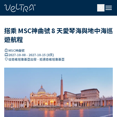
ading...
入
menu
…
search
搭乘 MSC神曲號 8 天愛琴海與地中海巡
遊航程
directions_boat
MSC神曲號
card_travel
2027-10-08
-
2027-10-15
(
8天
)
location_on
從奇維塔韋基亞出發 - 抵達奇維塔韋基亞