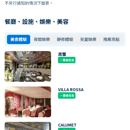
不另行通知的情況下變更。
餐廳、設施、娛樂、美容
美食體驗
夜間娛樂
靜修體驗
兒童娛樂
推薦亮點
黑蟹
價格包含
check
VILLA ROSSA
價格包含
check
CALUMET