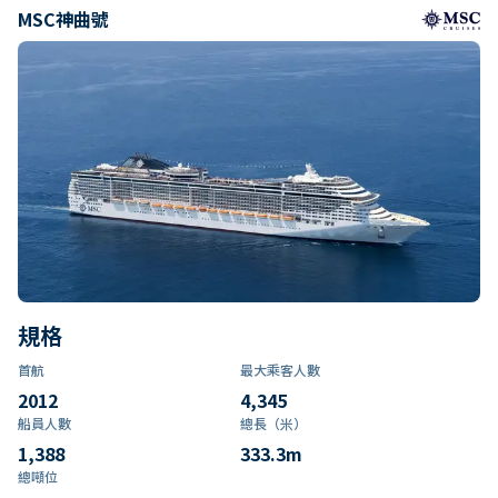
MSC神曲號
規格
首航
最大乘客人數
2012
4,345
船員人數
總長（米）
1,388
333.3
m
總噸位