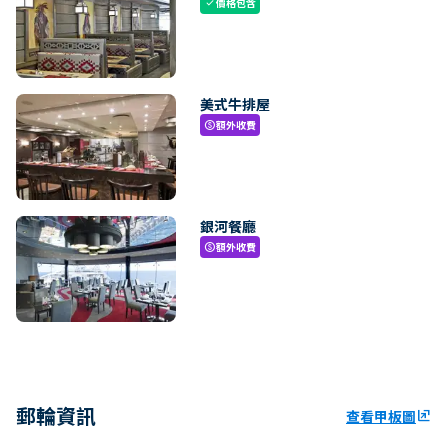
價格包含
check
美式牛排屋
額外收費
paid
銀河餐廳
額外收費
paid
郵輪資訊
查看甲板圖
ungroup