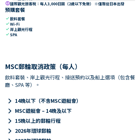
paid
國際觀光旅客稅：每人3,000日圓（2歲以下免徵） ※僅限從日本出發
預購套餐
check
飲料套餐
check
Wi-Fi
check
岸上觀光行程
check
SPA
MSC郵輪取消政策（每人）
飲料套裝、岸上觀光行程、接送預約以及船上選項（包含餐
廳、SPA 等）。
keyboard_arrow_right
14晚以下（不含MSC遊艇會）
keyboard_arrow_right
MSC遊艇會 – 14晚及以下
keyboard_arrow_right
15晚以上的郵輪行程
keyboard_arrow_right
2026年環球郵輪