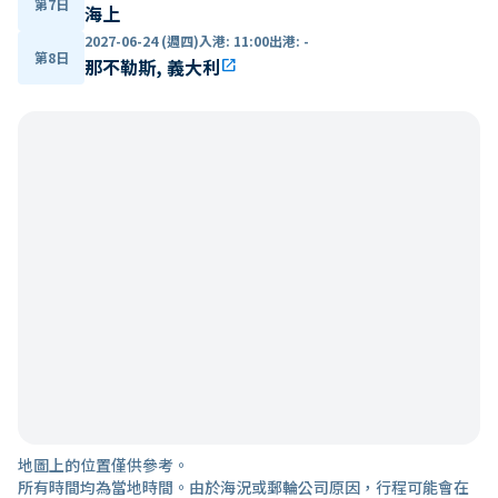
第7日
海上
2027-06-24 (週四)
入港
:
11:00
出港
:
-
第8日
那不勒斯, 義大利
open_in_new
地圖上的位置僅供參考。
所有時間均為當地時間。由於海況或郵輪公司原因，行程可能會在