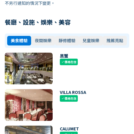
不另行通知的情況下變更。
餐廳、設施、娛樂、美容
美食體驗
夜間娛樂
靜修體驗
兒童娛樂
推薦亮點
黑蟹
價格包含
check
VILLA ROSSA
價格包含
check
CALUMET