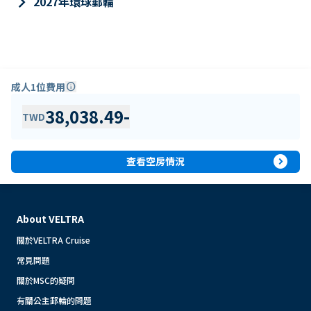
keyboard_arrow_right
2027年環球郵輪
成人1位費用
info
38,038.49
-
TWD
expand_circle_right
查看空房情況
About VELTRA
關於VELTRA Cruise
常見問題
關於MSC的疑問
有關公主郵輪的問題