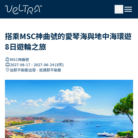
ading...
入
menu
…
search
搭乘MSC神曲號的愛琴海與地中海環遊
8日遊輪之旅
directions_boat
MSC神曲號
card_travel
2027-06-17
-
2027-06-24
(
8天
)
location_on
從那不勒斯出發 - 抵達那不勒斯