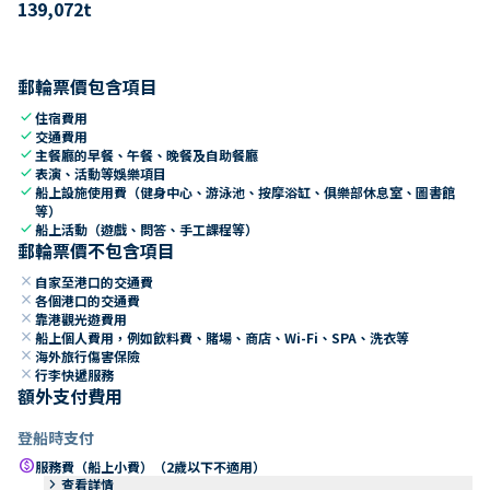
139,072
t
郵輪票價包含項目
check
住宿費用
check
交通費用
check
主餐廳的早餐、午餐、晚餐及自助餐廳
check
表演、活動等娛樂項目
check
船上設施使用費（健身中心、游泳池、按摩浴缸、俱樂部休息室、圖書館
等）
check
船上活動（遊戲、問答、手工課程等）
郵輪票價不包含項目
close
自家至港口的交通費
close
各個港口的交通費
close
靠港觀光遊費用
close
船上個人費用，例如飲料費、賭場、商店、Wi-Fi、SPA、洗衣等
close
海外旅行傷害保險
close
行李快遞服務
額外支付費用
登船時支付
paid
服務費（船上小費）（2歲以下不適用）
keyboard_arrow_right
查看詳情