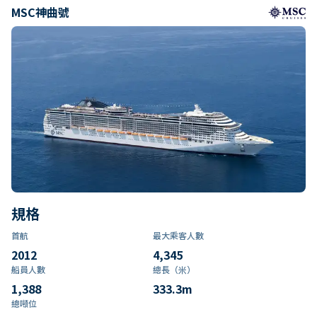
MSC神曲號
規格
首航
最大乘客人數
2012
4,345
船員人數
總長（米）
1,388
333.3
m
總噸位