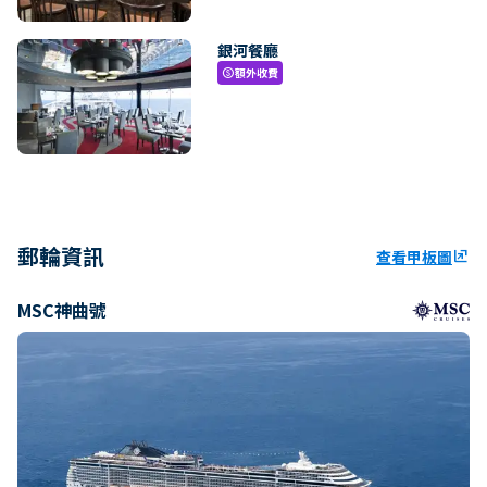
銀河餐廳
額外收費
paid
郵輪資訊
查看甲板圖
ungroup
MSC神曲號