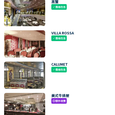
黑蟹
價格包含
check
VILLA ROSSA
價格包含
check
CALUMET
價格包含
check
美式牛排屋
額外收費
paid