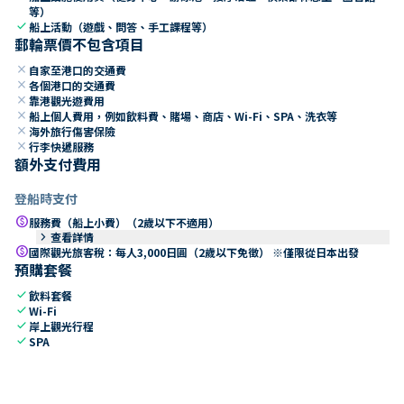
等）
check
船上活動（遊戲、問答、手工課程等）
郵輪票價不包含項目
close
自家至港口的交通費
close
各個港口的交通費
close
靠港觀光遊費用
close
船上個人費用，例如飲料費、賭場、商店、Wi-Fi、SPA、洗衣等
close
海外旅行傷害保險
close
行李快遞服務
額外支付費用
登船時支付
paid
服務費（船上小費）（2歲以下不適用）
keyboard_arrow_right
查看詳情
paid
國際觀光旅客稅：每人3,000日圓（2歲以下免徵） ※僅限從日本出發
預購套餐
check
飲料套餐
check
Wi-Fi
check
岸上觀光行程
check
SPA