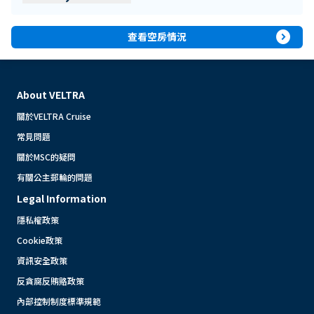
expand_circle_right
查看空房情況
About VELTRA
關於VELTRA Cruise
常見問題
關於MSC的疑問
有關公主郵輪的問題
Legal Information
隱私權政策
Cookie政策
資訊安全政策
反貪腐反賄賂政策
內部控制制度標準規範