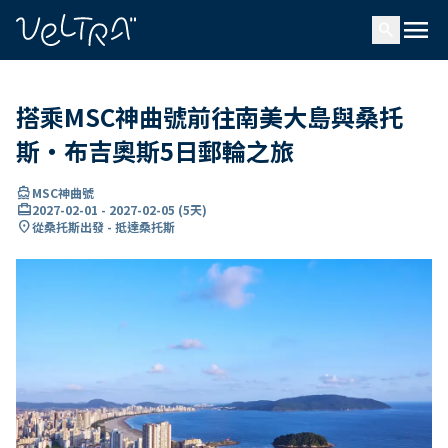
ading...
入
menu
…
search
搭乘MSC神曲號前往南美大島與桑托
斯・布吉奧斯5日郵輪之旅
directions_boat
MSC神曲號
card_travel
2027-02-01
-
2027-02-05
(
5天
)
location_on
從桑托斯出發 - 抵達桑托斯