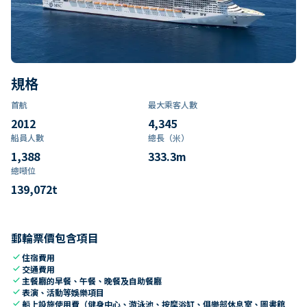
規格
首航
最大乘客人數
2012
4,345
船員人數
總長（米）
1,388
333.3
m
總噸位
139,072
t
郵輪票價包含項目
check
住宿費用
check
交通費用
check
主餐廳的早餐、午餐、晚餐及自助餐廳
check
表演、活動等娛樂項目
check
船上設施使用費（健身中心、游泳池、按摩浴缸、俱樂部休息室、圖書館