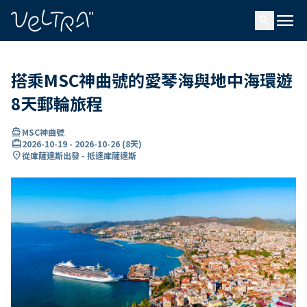
ading...
入
menu
…
search
搭乘MSC神曲號的愛琴海與地中海環遊
8天郵輪旅程
directions_boat
MSC神曲號
card_travel
2026-10-19
-
2026-10-26
(
8天
)
location_on
從庫薩達斯出發 - 抵達庫薩達斯