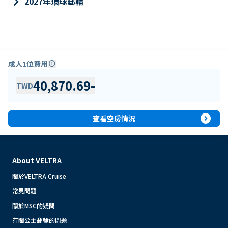
keyboard_arrow_right
2027年環球郵輪
成人1位費用
info
40,870.69
-
TWD
expand_circle_right
查看空房情況
About VELTRA
關於VELTRA Cruise
常見問題
關於MSC的疑問
有關公主郵輪的問題