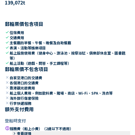
139,072
t
郵輪票價包含項目
check
住宿費用
check
交通費用
check
主餐廳的早餐、午餐、晚餐及自助餐廳
check
表演、活動等娛樂項目
check
船上設施使用費（健身中心、游泳池、按摩浴缸、俱樂部休息室、圖書館
等）
check
船上活動（遊戲、問答、手工課程等）
郵輪票價不包含項目
close
自家至港口的交通費
close
各個港口的交通費
close
靠港觀光遊費用
close
船上個人費用，例如飲料費、賭場、商店、Wi-Fi、SPA、洗衣等
close
海外旅行傷害保險
close
行李快遞服務
額外支付費用
登船時支付
paid
服務費（船上小費）（2歲以下不適用）
keyboard_arrow_right
查看詳情