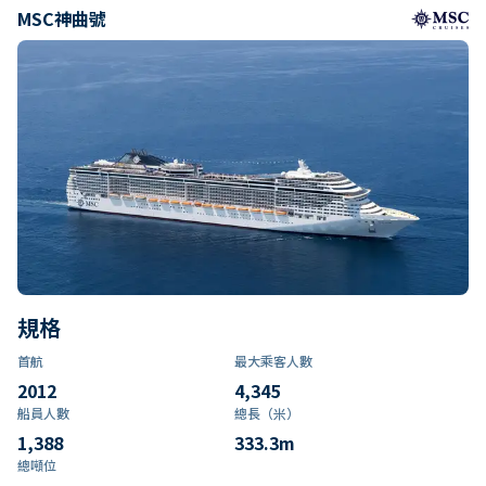
MSC神曲號
規格
首航
最大乘客人數
2012
4,345
船員人數
總長（米）
1,388
333.3
m
總噸位