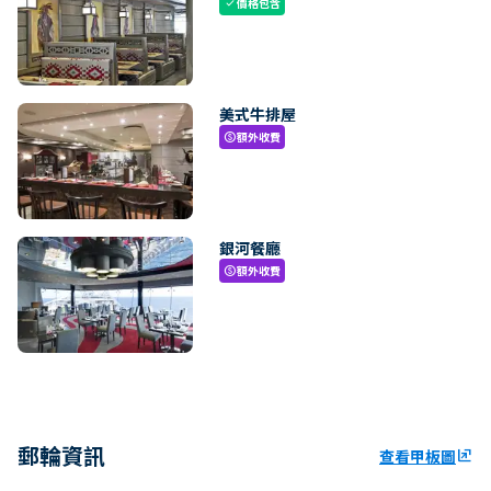
價格包含
check
美式牛排屋
額外收費
paid
銀河餐廳
額外收費
paid
郵輪資訊
查看甲板圖
ungroup