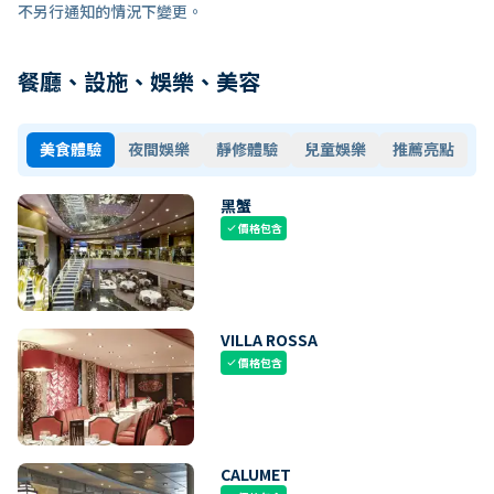
不另行通知的情況下變更。
餐廳、設施、娛樂、美容
美食體驗
夜間娛樂
靜修體驗
兒童娛樂
推薦亮點
黑蟹
價格包含
check
VILLA ROSSA
價格包含
check
CALUMET