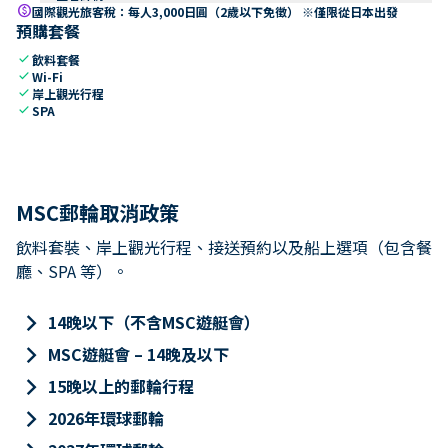
paid
國際觀光旅客稅：每人3,000日圓（2歲以下免徵） ※僅限從日本出發
預購套餐
check
飲料套餐
check
Wi-Fi
check
岸上觀光行程
check
SPA
MSC郵輪取消政策
飲料套裝、岸上觀光行程、接送預約以及船上選項（包含餐
廳、SPA 等）。
keyboard_arrow_right
14晚以下（不含MSC遊艇會）
keyboard_arrow_right
MSC遊艇會 – 14晚及以下
keyboard_arrow_right
15晚以上的郵輪行程
keyboard_arrow_right
2026年環球郵輪