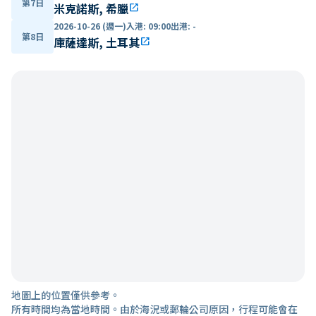
第7日
米克諾斯, 希臘
open_in_new
2026-10-26 (週一)
入港
:
09:00
出港
:
-
第8日
庫薩達斯, 土耳其
open_in_new
地圖上的位置僅供參考。
所有時間均為當地時間。由於海況或郵輪公司原因，行程可能會在