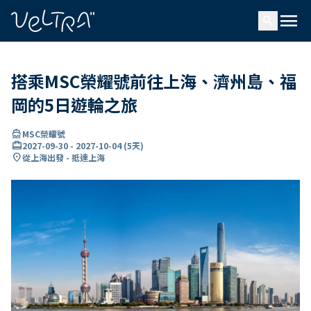
ading...
入
menu
…
search
搭乘MSC榮耀號前往上海、濟州島、福
岡的5日遊輪之旅
directions_boat
MSC榮耀號
card_travel
2027-09-30
-
2027-10-04
(
5天
)
location_on
從上海出發 - 抵達上海