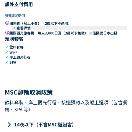
額外支付費用
登船時支付
paid
服務費（船上小費）（2歲以下不適用）
keyboard_arrow_right
查看詳情
paid
國際觀光旅客稅：每人3,000日圓（2歲以下免徵） ※僅限從日本出發
預購套餐
check
飲料套餐
check
Wi-Fi
check
岸上觀光行程
check
SPA
MSC郵輪取消政策
飲料套裝、岸上觀光行程、接送預約以及船上選項（包含餐
廳、SPA 等）。
keyboard_arrow_right
14晚以下（不含MSC遊艇會）