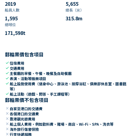
2019
5,655
船員人數
總長（米）
1,595
315.8
m
總噸位
171,598
t
郵輪票價包含項目
check
住宿費用
check
交通費用
check
主餐廳的早餐、午餐、晚餐及自助餐廳
check
表演、活動等娛樂項目
check
船上設施使用費（健身中心、游泳池、按摩浴缸、俱樂部休息室、圖書館
等）
check
船上活動（遊戲、問答、手工課程等）
郵輪票價不包含項目
close
自家至港口的交通費
close
各個港口的交通費
close
靠港觀光遊費用
close
船上個人費用，例如飲料費、賭場、商店、Wi-Fi、SPA、洗衣等
close
海外旅行傷害保險
close
行李快遞服務