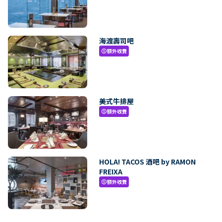
海渡壽司吧
額外收費
paid
美式牛排屋
額外收費
paid
HOLA! TACOS 酒吧 by RAMON
FREIXA
額外收費
paid