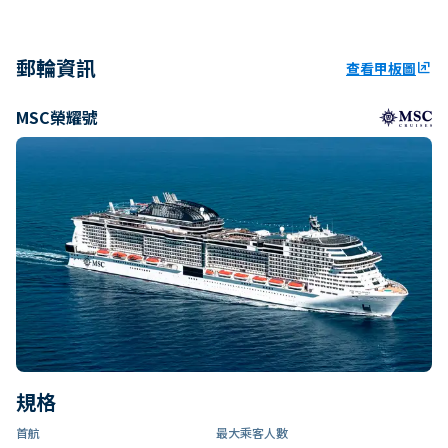
郵輪資訊
查看甲板圖
ungroup
MSC榮耀號
規格
首航
最大乘客人數