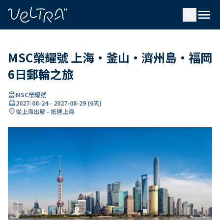
ading...
入
menu
…
search
MSC榮耀號 上海・釜山・濟州島・福岡
6日郵輪之旅
directions_boat
MSC榮耀號
card_travel
2027-08-24
-
2027-08-29
(
6天
)
location_on
從上海出發 - 抵達上海