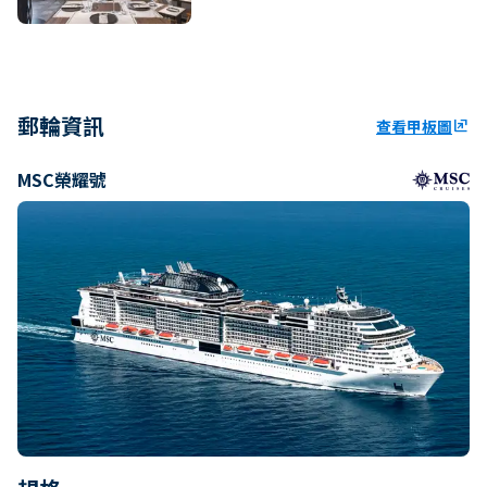
郵輪資訊
查看甲板圖
ungroup
MSC榮耀號