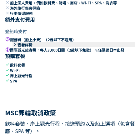
close
船上個人費用，例如飲料費、賭場、商店、Wi-Fi、SPA、洗衣等
close
海外旅行傷害保險
close
行李快遞服務
額外支付費用
登船時支付
paid
服務費（船上小費）（2歲以下不適用）
keyboard_arrow_right
查看詳情
paid
國際觀光旅客稅：每人3,000日圓（2歲以下免徵） ※僅限從日本出發
預購套餐
check
飲料套餐
check
Wi-Fi
check
岸上觀光行程
check
SPA
MSC郵輪取消政策
飲料套裝、岸上觀光行程、接送預約以及船上選項（包含餐
廳、SPA 等）。