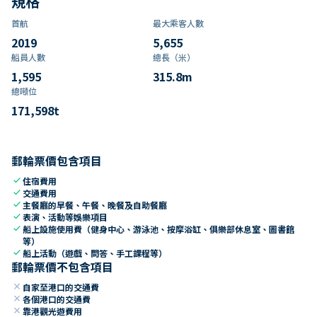
規格
首航
最大乘客人數
2019
5,655
船員人數
總長（米）
1,595
315.8
m
總噸位
171,598
t
郵輪票價包含項目
check
住宿費用
check
交通費用
check
主餐廳的早餐、午餐、晚餐及自助餐廳
check
表演、活動等娛樂項目
check
船上設施使用費（健身中心、游泳池、按摩浴缸、俱樂部休息室、圖書館
等）
check
船上活動（遊戲、問答、手工課程等）
郵輪票價不包含項目
close
自家至港口的交通費
close
各個港口的交通費
close
靠港觀光遊費用