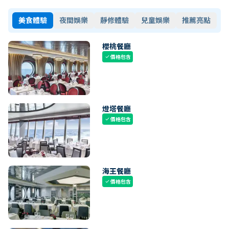
美食體驗
夜間娛樂
靜修體驗
兒童娛樂
推薦亮點
櫻桃餐廳
價格包含
check
燈塔餐廳
價格包含
check
海王餐廳
價格包含
check