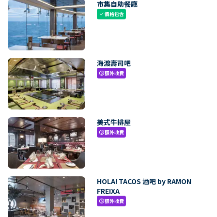
市集自助餐廳
價格包含
check
海渡壽司吧
額外收費
paid
美式牛排屋
額外收費
paid
HOLA! TACOS 酒吧 by RAMON
FREIXA
額外收費
paid