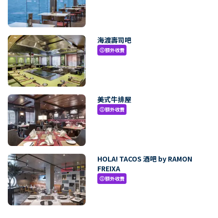
海渡壽司吧
額外收費
paid
美式牛排屋
額外收費
paid
HOLA! TACOS 酒吧 by RAMON
FREIXA
額外收費
paid