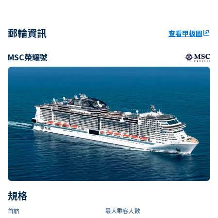
郵輪資訊
查看甲板圖
ungroup
MSC榮耀號
規格
首航
最大乘客人數