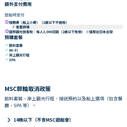
額外支付費用
登船時支付
paid
服務費（船上小費）（2歲以下不適用）
keyboard_arrow_right
查看詳情
paid
國際觀光旅客稅：每人3,000日圓（2歲以下免徵） ※僅限從日本出發
預購套餐
check
飲料套餐
check
Wi-Fi
check
岸上觀光行程
check
SPA
MSC郵輪取消政策
飲料套裝、岸上觀光行程、接送預約以及船上選項（包含餐
廳、SPA 等）。
keyboard_arrow_right
14晚以下（不含MSC遊艇會）