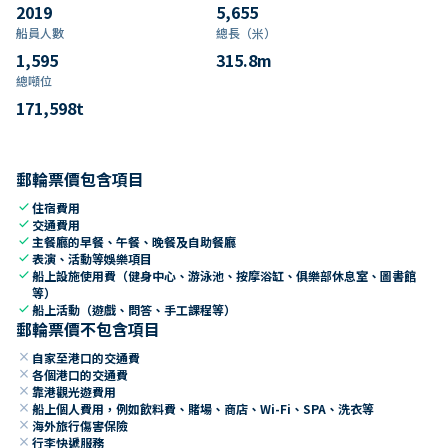
2019
5,655
船員人數
總長（米）
1,595
315.8
m
總噸位
171,598
t
郵輪票價包含項目
check
住宿費用
check
交通費用
check
主餐廳的早餐、午餐、晚餐及自助餐廳
check
表演、活動等娛樂項目
check
船上設施使用費（健身中心、游泳池、按摩浴缸、俱樂部休息室、圖書館
等）
check
船上活動（遊戲、問答、手工課程等）
郵輪票價不包含項目
close
自家至港口的交通費
close
各個港口的交通費
close
靠港觀光遊費用
close
船上個人費用，例如飲料費、賭場、商店、Wi-Fi、SPA、洗衣等
close
海外旅行傷害保險
close
行李快遞服務