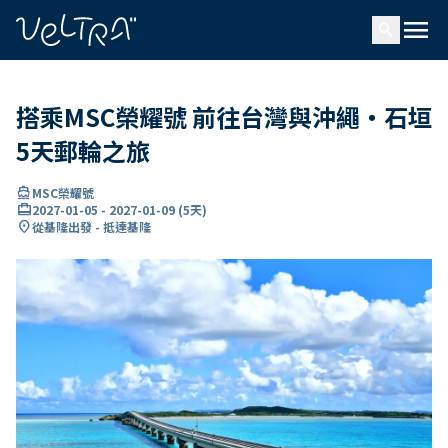
ading...
入
menu
…
search
搭乘MSC榮耀號 前往台灣與沖繩・石垣
5天郵輪之旅
directions_boat
MSC榮耀號
card_travel
2027-01-05
-
2027-01-09
(
5天
)
location_on
從基隆出發 - 抵達基隆