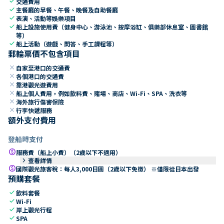
check
交通費用
check
主餐廳的早餐、午餐、晚餐及自助餐廳
check
表演、活動等娛樂項目
check
船上設施使用費（健身中心、游泳池、按摩浴缸、俱樂部休息室、圖書館
等）
check
船上活動（遊戲、問答、手工課程等）
郵輪票價不包含項目
close
自家至港口的交通費
close
各個港口的交通費
close
靠港觀光遊費用
close
船上個人費用，例如飲料費、賭場、商店、Wi-Fi、SPA、洗衣等
close
海外旅行傷害保險
close
行李快遞服務
額外支付費用
登船時支付
paid
服務費（船上小費）（2歲以下不適用）
keyboard_arrow_right
查看詳情
paid
國際觀光旅客稅：每人3,000日圓（2歲以下免徵） ※僅限從日本出發
預購套餐
check
飲料套餐
check
Wi-Fi
check
岸上觀光行程
check
SPA