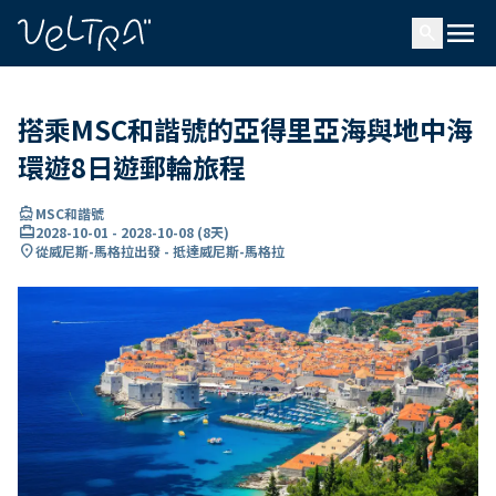
ading...
入
menu
…
search
搭乘MSC和諧號的亞得里亞海與地中海
環遊8日遊郵輪旅程
directions_boat
MSC和諧號
card_travel
2028-10-01
-
2028-10-08
(
8天
)
location_on
從威尼斯-馬格拉出發 - 抵達威尼斯-馬格拉