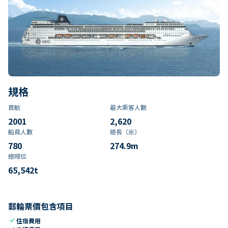
規格
首航
最大乘客人數
2001
2,620
船員人數
總長（米）
780
274.9
m
總噸位
65,542
t
郵輪票價包含項目
check
住宿費用