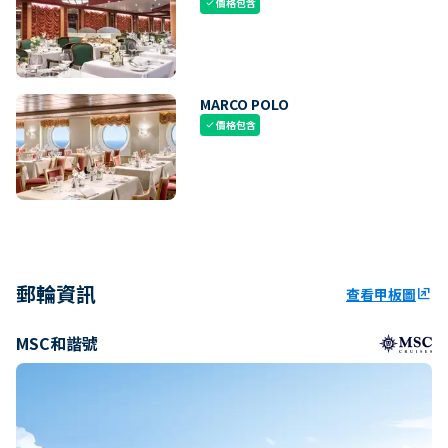
價格包含
check
MARCO POLO
價格包含
check
郵輪資訊
查看甲板圖
ungroup
MSC和諧號