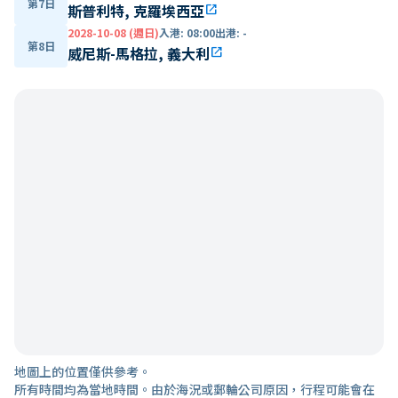
第7日
斯普利特, 克羅埃西亞
open_in_new
2028-10-08 (週日)
入港
:
08:00
出港
:
-
第8日
威尼斯-馬格拉, 義大利
open_in_new
地圖上的位置僅供參考。
所有時間均為當地時間。由於海況或郵輪公司原因，行程可能會在