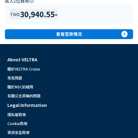
成人1位費用
info
30,940.55
-
TWD
expand_circle_right
查看空房情況
About VELTRA
關於VELTRA Cruise
常見問題
關於MSC的疑問
有關公主郵輪的問題
Legal Information
隱私權政策
Cookie政策
資訊安全政策