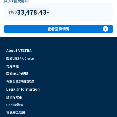
成人1位費用
info
33,478.43
-
TWD
expand_circle_right
查看空房情況
About VELTRA
關於VELTRA Cruise
常見問題
關於MSC的疑問
有關公主郵輪的問題
Legal Information
隱私權政策
Cookie政策
資訊安全政策