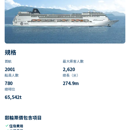
規格
首航
最大乘客人數
2001
2,620
船員人數
總長（米）
780
274.9
m
總噸位
65,542
t
郵輪票價包含項目
check
住宿費用