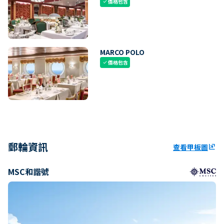
價格包含
check
MARCO POLO
價格包含
check
郵輪資訊
查看甲板圖
ungroup
MSC和諧號