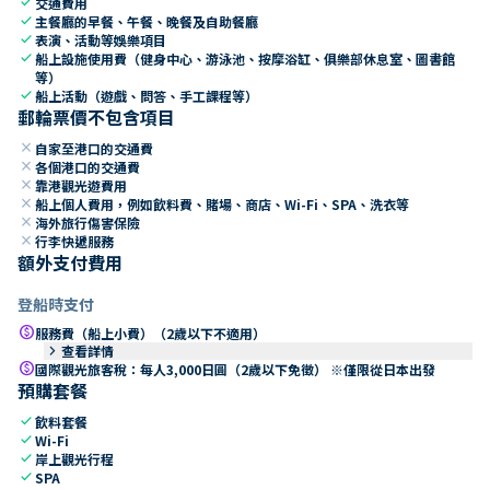
check
交通費用
check
主餐廳的早餐、午餐、晚餐及自助餐廳
check
表演、活動等娛樂項目
check
船上設施使用費（健身中心、游泳池、按摩浴缸、俱樂部休息室、圖書館
等）
check
船上活動（遊戲、問答、手工課程等）
郵輪票價不包含項目
close
自家至港口的交通費
close
各個港口的交通費
close
靠港觀光遊費用
close
船上個人費用，例如飲料費、賭場、商店、Wi-Fi、SPA、洗衣等
close
海外旅行傷害保險
close
行李快遞服務
額外支付費用
登船時支付
paid
服務費（船上小費）（2歲以下不適用）
keyboard_arrow_right
查看詳情
paid
國際觀光旅客稅：每人3,000日圓（2歲以下免徵） ※僅限從日本出發
預購套餐
check
飲料套餐
check
Wi-Fi
check
岸上觀光行程
check
SPA