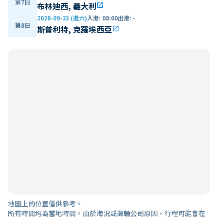
第7日
布林迪西, 義大利
open_in_new
2028-09-23 (週六)
入港
:
08:00
出港
:
-
第8日
斯普利特, 克羅埃西亞
open_in_new
地圖上的位置僅供參考。
所有時間均為當地時間。由於海況或郵輪公司原因，行程可能會在