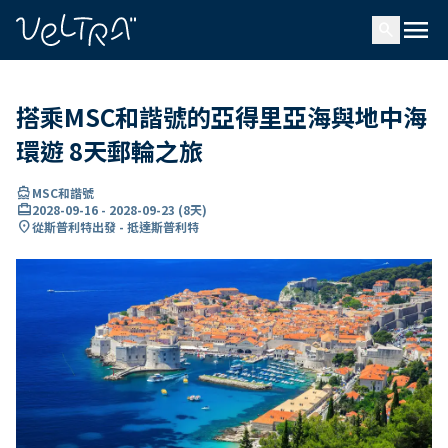
ading...
入
menu
…
search
搭乘MSC和諧號的亞得里亞海與地中海
環遊 8天郵輪之旅
directions_boat
MSC和諧號
card_travel
2028-09-16
-
2028-09-23
(
8天
)
location_on
從斯普利特出發 - 抵達斯普利特