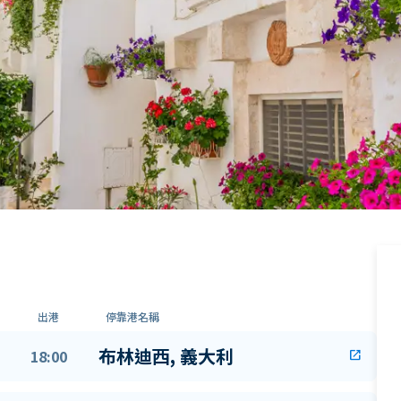
出港
停靠港名稱
布林迪西, 義大利
18:00
open_in_new