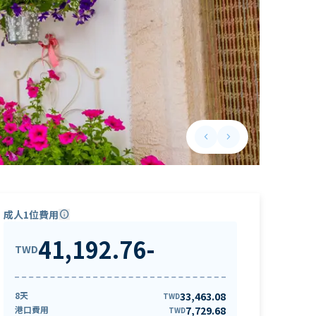
keyboard_arrow_left
keyboard_arrow_right
Previous slide
Next slide
成人1位費用
info
41,192.76
-
TWD
8天
33,463.08
TWD
港口費用
7,729.68
TWD