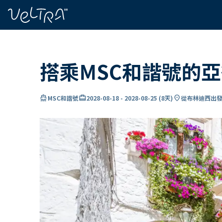
ading...
入
…
搭乘MSC和諧號的
directions_boat
card_travel
location_on
MSC和諧號
2028-08-18
-
2028-08-25
(
8天
)
從布林迪西出發