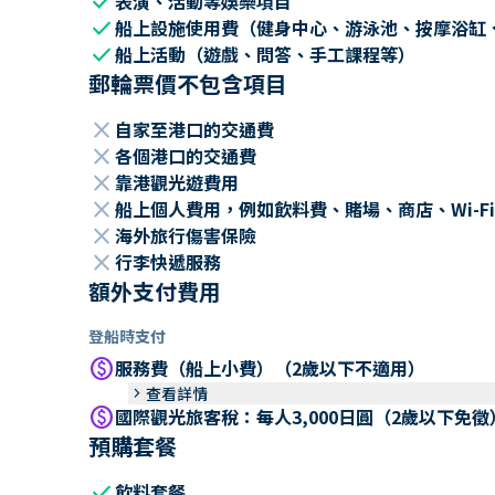
check
表演、活動等娛樂項目
check
船上設施使用費（健身中心、游泳池、按摩浴缸
check
船上活動（遊戲、問答、手工課程等）
郵輪票價不包含項目
close
自家至港口的交通費
close
各個港口的交通費
close
靠港觀光遊費用
close
船上個人費用，例如飲料費、賭場、商店、Wi-Fi
close
海外旅行傷害保險
close
行李快遞服務
額外支付費用
登船時支付
paid
服務費（船上小費）（2歲以下不適用）
keyboard_arrow_right
查看詳情
paid
國際觀光旅客稅：每人3,000日圓（2歲以下免徵
預購套餐
check
飲料套餐