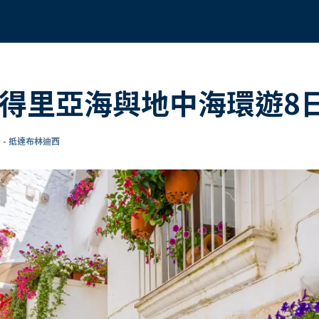
亞得里亞海與地中海環遊8
 - 抵達布林迪西