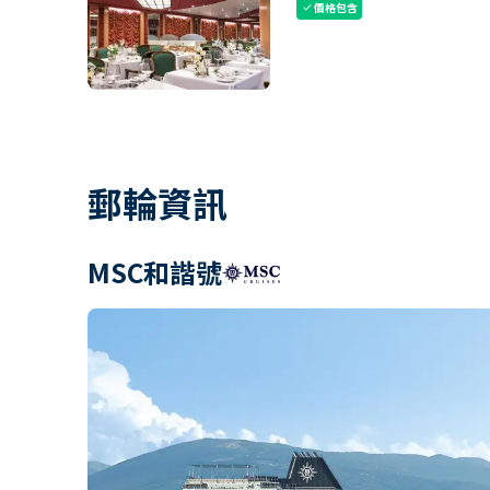
價格包含
check
郵輪資訊
MSC和諧號