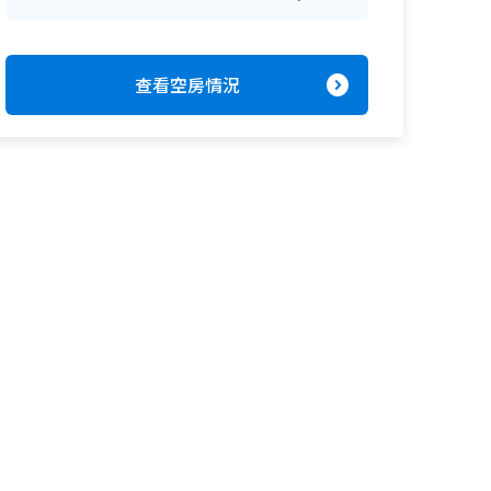
expand_circle_right
查看空房情況