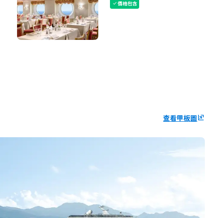
價格包含
check
查看甲板圖
ungroup