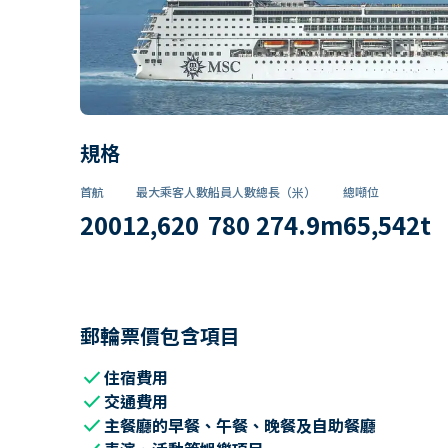
規格
首航
最大乘客人數
船員人數
總長（米）
總噸位
2001
2,620
780
274.9
m
65,542
t
郵輪票價包含項目
check
住宿費用
check
交通費用
check
主餐廳的早餐、午餐、晚餐及自助餐廳