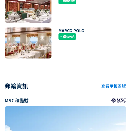
價格包含
check
MARCO POLO
價格包含
check
郵輪資訊
查看甲板圖
ungroup
MSC和諧號