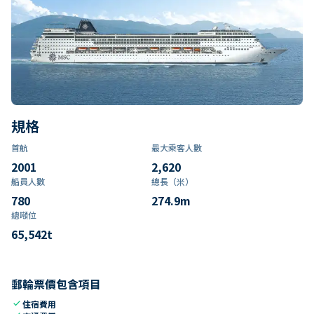
規格
首航
最大乘客人數
2001
2,620
船員人數
總長（米）
780
274.9
m
總噸位
65,542
t
郵輪票價包含項目
check
住宿費用