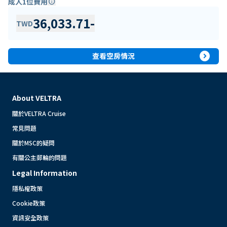
成人1位費用
info
36,033.71
-
TWD
expand_circle_right
查看空房情況
About VELTRA
關於VELTRA Cruise
常見問題
關於MSC的疑問
有關公主郵輪的問題
Legal Information
隱私權政策
Cookie政策
資訊安全政策