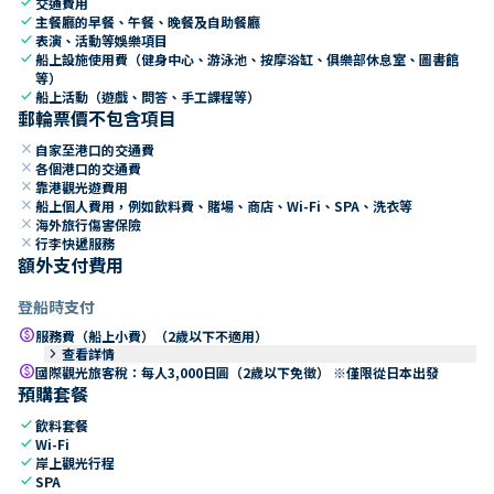
check
交通費用
check
主餐廳的早餐、午餐、晚餐及自助餐廳
check
表演、活動等娛樂項目
check
船上設施使用費（健身中心、游泳池、按摩浴缸、俱樂部休息室、圖書館
等）
check
船上活動（遊戲、問答、手工課程等）
郵輪票價不包含項目
close
自家至港口的交通費
close
各個港口的交通費
close
靠港觀光遊費用
close
船上個人費用，例如飲料費、賭場、商店、Wi-Fi、SPA、洗衣等
close
海外旅行傷害保險
close
行李快遞服務
額外支付費用
登船時支付
paid
服務費（船上小費）（2歲以下不適用）
keyboard_arrow_right
查看詳情
paid
國際觀光旅客稅：每人3,000日圓（2歲以下免徵） ※僅限從日本出發
預購套餐
check
飲料套餐
check
Wi-Fi
check
岸上觀光行程
check
SPA