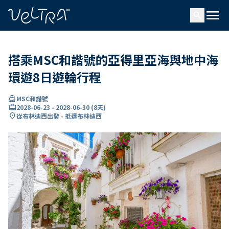
ading...
入
menu
…
search
搭乘MSC和諧號的亞得里亞海與地中海
環遊8日遊輪行程
directions_boat
MSC和諧號
card_travel
2028-06-23
-
2028-06-30
(
8天
)
location_on
從布林迪西出發 - 抵達布林迪西