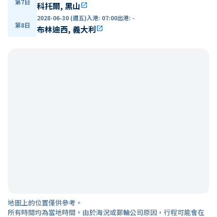
第7日
科托爾, 黑山
open_in_new
2028-06-30 (週五)
入港
:
07:00
出港
:
-
第8日
布林迪西, 義大利
open_in_new
地圖上的位置僅供參考。
所有時間均為當地時間。由於海況或郵輪公司原因，行程可能會在