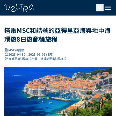
ading...
入
menu
…
search
搭乘MSC和諧號的亞得里亞海與地中海
環遊8日遊郵輪旅程
directions_boat
MSC和諧號
card_travel
2028-04-30
-
2028-05-07
(
8天
)
location_on
從威尼斯-馬格拉出發 - 抵達威尼斯-馬格拉