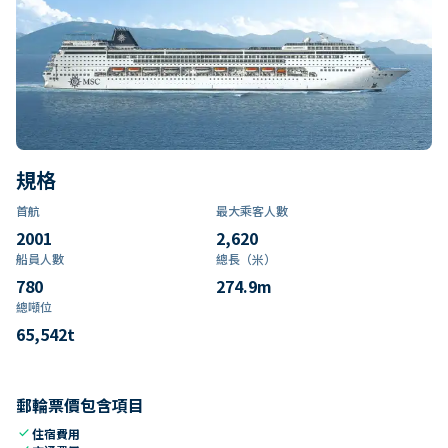
規格
首航
最大乘客人數
2001
2,620
船員人數
總長（米）
780
274.9
m
總噸位
65,542
t
郵輪票價包含項目
check
住宿費用