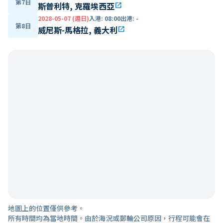
第7日
斯普利特, 克羅埃西亞
open_in_new
2028-05-07 (週日)
入港
:
08:00
出港
:
-
第8日
威尼斯-馬格拉, 義大利
open_in_new
地圖上的位置僅供參考。
所有時間均為當地時間。由於海況或郵輪公司原因，行程可能會在