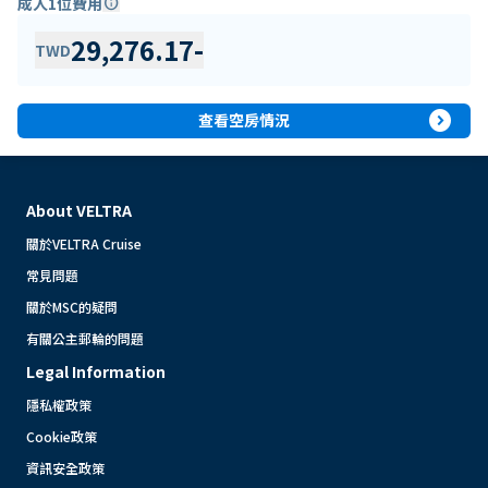
成人1位費用
info
29,276.17
-
TWD
expand_circle_right
查看空房情況
About VELTRA
關於VELTRA Cruise
常見問題
關於MSC的疑問
有關公主郵輪的問題
Legal Information
隱私權政策
Cookie政策
資訊安全政策