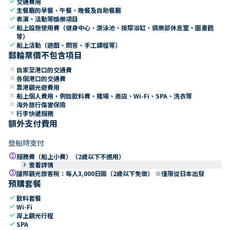
check
交通費用
check
主餐廳的早餐、午餐、晚餐及自助餐廳
check
表演、活動等娛樂項目
check
船上設施使用費（健身中心、游泳池、按摩浴缸、俱樂部休息室、圖書館
等）
check
船上活動（遊戲、問答、手工課程等）
郵輪票價不包含項目
close
自家至港口的交通費
close
各個港口的交通費
close
靠港觀光遊費用
close
船上個人費用，例如飲料費、賭場、商店、Wi-Fi、SPA、洗衣等
close
海外旅行傷害保險
close
行李快遞服務
額外支付費用
登船時支付
paid
服務費（船上小費）（2歲以下不適用）
keyboard_arrow_right
查看詳情
paid
國際觀光旅客稅：每人3,000日圓（2歲以下免徵） ※僅限從日本出發
預購套餐
check
飲料套餐
check
Wi-Fi
check
岸上觀光行程
check
SPA