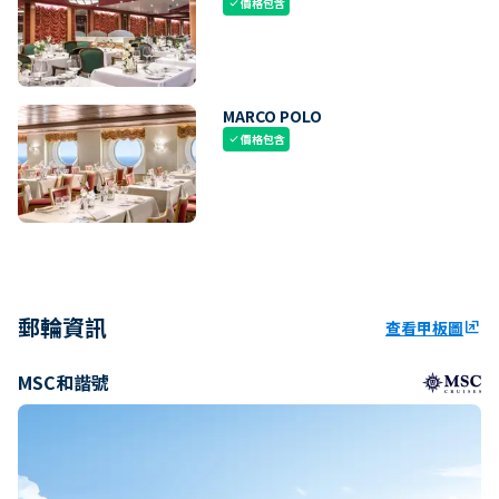
價格包含
check
MARCO POLO
價格包含
check
郵輪資訊
查看甲板圖
ungroup
MSC和諧號