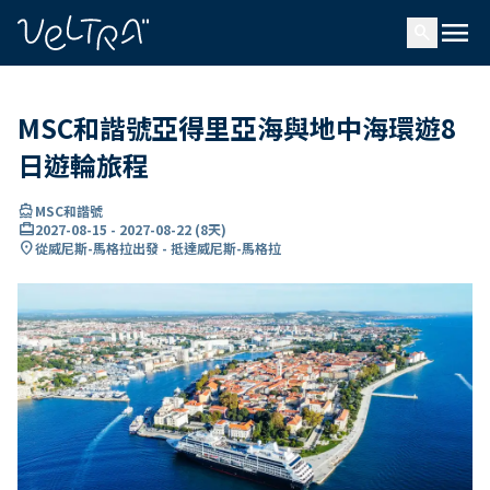
ading...
入
menu
…
search
MSC和諧號亞得里亞海與地中海環遊8
日遊輪旅程
directions_boat
MSC和諧號
card_travel
2027-08-15
-
2027-08-22
(
8天
)
location_on
從威尼斯-馬格拉出發 - 抵達威尼斯-馬格拉