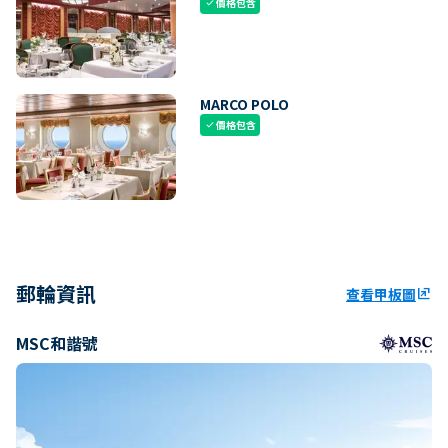
價格包含
check
MARCO POLO
價格包含
check
郵輪資訊
查看甲板圖
ungroup
MSC和諧號