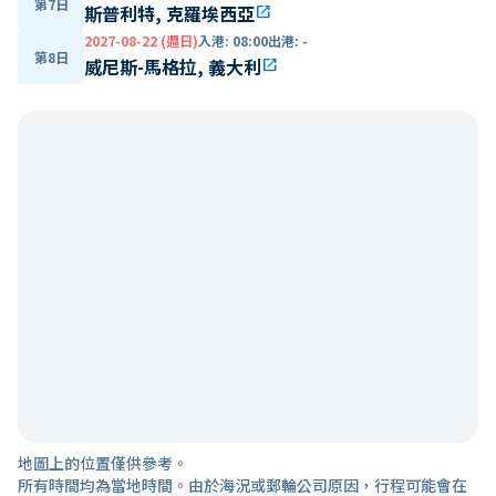
第7日
斯普利特, 克羅埃西亞
open_in_new
2027-08-22 (週日)
入港
:
08:00
出港
:
-
第8日
威尼斯-馬格拉, 義大利
open_in_new
地圖上的位置僅供參考。
所有時間均為當地時間。由於海況或郵輪公司原因，行程可能會在