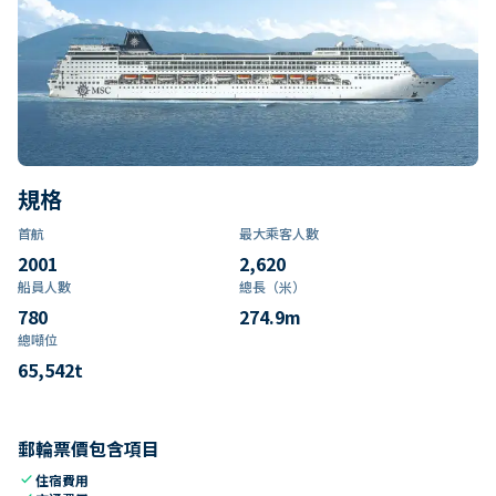
規格
首航
最大乘客人數
2001
2,620
船員人數
總長（米）
780
274.9
m
總噸位
65,542
t
郵輪票價包含項目
check
住宿費用