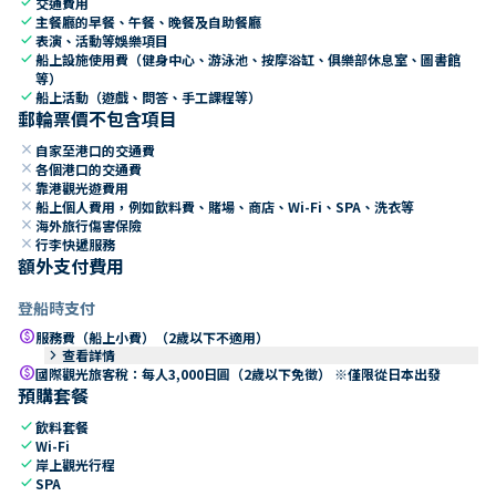
check
交通費用
check
主餐廳的早餐、午餐、晚餐及自助餐廳
check
表演、活動等娛樂項目
check
船上設施使用費（健身中心、游泳池、按摩浴缸、俱樂部休息室、圖書館
等）
check
船上活動（遊戲、問答、手工課程等）
郵輪票價不包含項目
close
自家至港口的交通費
close
各個港口的交通費
close
靠港觀光遊費用
close
船上個人費用，例如飲料費、賭場、商店、Wi-Fi、SPA、洗衣等
close
海外旅行傷害保險
close
行李快遞服務
額外支付費用
登船時支付
paid
服務費（船上小費）（2歲以下不適用）
keyboard_arrow_right
查看詳情
paid
國際觀光旅客稅：每人3,000日圓（2歲以下免徵） ※僅限從日本出發
預購套餐
check
飲料套餐
check
Wi-Fi
check
岸上觀光行程
check
SPA