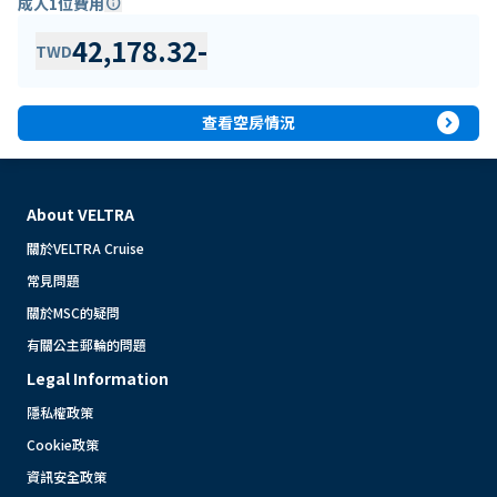
成人1位費用
info
42,178.32
-
TWD
expand_circle_right
查看空房情況
About VELTRA
關於VELTRA Cruise
常見問題
關於MSC的疑問
有關公主郵輪的問題
Legal Information
隱私權政策
Cookie政策
資訊安全政策