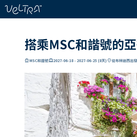
ading...
入
…
搭乘MSC和諧號的
directions_boat
card_travel
location_on
MSC和諧號
2027-06-18
-
2027-06-25
(
8天
)
從布林迪西出發