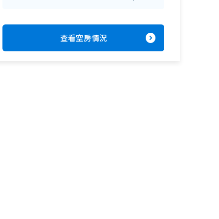
expand_circle_right
查看空房情況