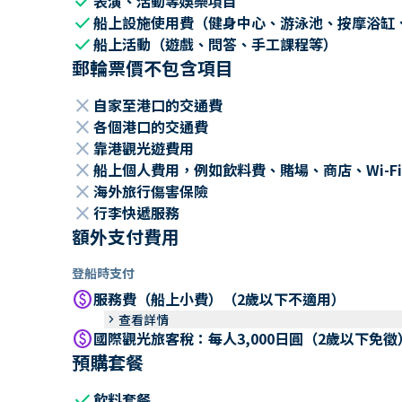
check
表演、活動等娛樂項目
check
船上設施使用費（健身中心、游泳池、按摩浴缸
check
船上活動（遊戲、問答、手工課程等）
郵輪票價不包含項目
close
自家至港口的交通費
close
各個港口的交通費
close
靠港觀光遊費用
close
船上個人費用，例如飲料費、賭場、商店、Wi-Fi
close
海外旅行傷害保險
close
行李快遞服務
額外支付費用
登船時支付
paid
服務費（船上小費）（2歲以下不適用）
keyboard_arrow_right
查看詳情
paid
國際觀光旅客稅：每人3,000日圓（2歲以下免徵
預購套餐
check
飲料套餐