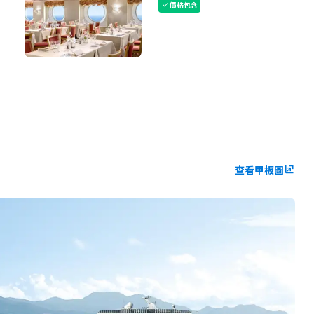
價格包含
check
查看甲板圖
ungroup