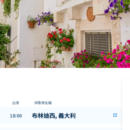
出港
停靠港名稱
布林迪西, 義大利
18:00
open_in_new