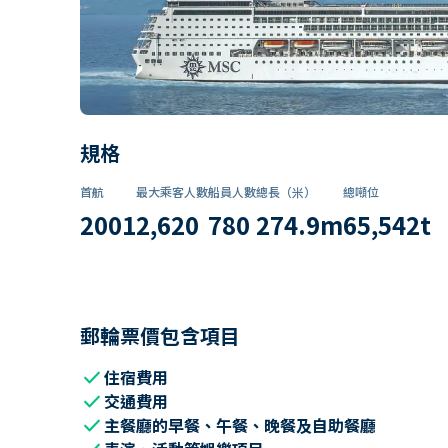
規格
首航
最大乘客人數
船員人數
總長（米）
總噸位
2001
2,620
780
274.9
m
65,542
t
郵輪票價包含項目
check
住宿費用
check
交通費用
check
主餐廳的早餐、午餐、晚餐及自助餐廳