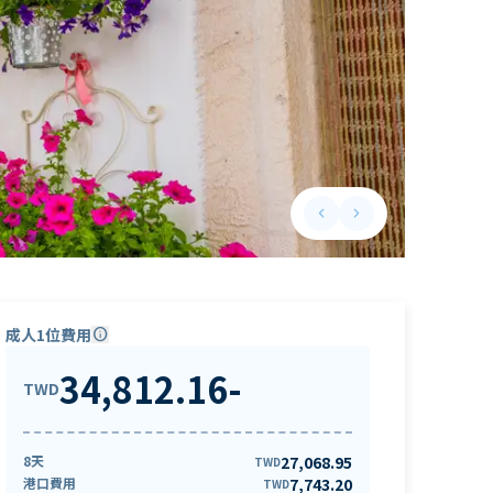
keyboard_arrow_left
keyboard_arrow_right
Previous slide
Next slide
成人1位費用
info
34,812.16
-
TWD
8天
27,068.95
TWD
港口費用
7,743.20
TWD