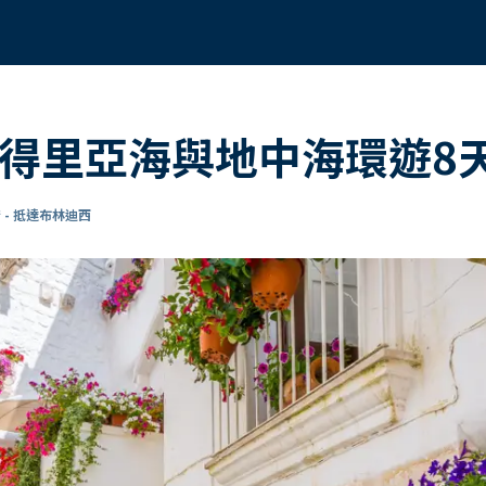
亞得里亞海與地中海環遊8
 - 抵達布林迪西