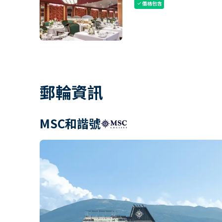
價格包含
check
郵輪資訊
MSC和諧號