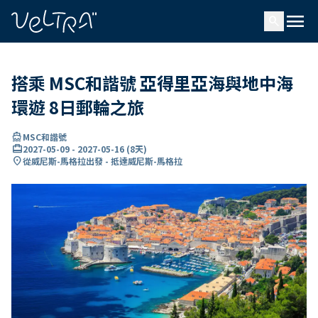
ading...
入
menu
…
search
搭乘 MSC和諧號 亞得里亞海與地中海
環遊 8日郵輪之旅
directions_boat
MSC和諧號
card_travel
2027-05-09
-
2027-05-16
(
8天
)
location_on
從威尼斯-馬格拉出發 - 抵達威尼斯-馬格拉