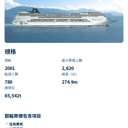
規格
首航
最大乘客人數
2001
2,620
船員人數
總長（米）
780
274.9
m
總噸位
65,542
t
郵輪票價包含項目
check
住宿費用