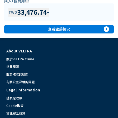
成人1位費用
info
33,476.74
-
TWD
expand_circle_right
查看空房情況
About VELTRA
關於VELTRA Cruise
常見問題
關於MSC的疑問
有關公主郵輪的問題
Legal Information
隱私權政策
Cookie政策
資訊安全政策