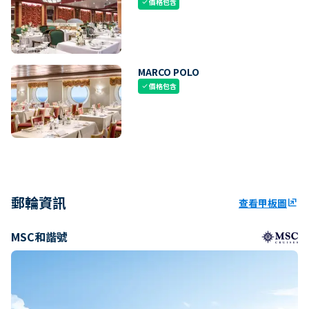
價格包含
check
MARCO POLO
價格包含
check
郵輪資訊
查看甲板圖
ungroup
MSC和諧號