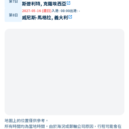
第7日
斯普利特, 克羅埃西亞
open_in_new
2027-05-16 (週日)
入港
:
08:00
出港
:
-
第8日
威尼斯-馬格拉, 義大利
open_in_new
地圖上的位置僅供參考。
所有時間均為當地時間。由於海況或郵輪公司原因，行程可能會在