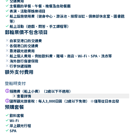
check
交通費用
check
主餐廳的早餐、午餐、晚餐及自助餐廳
check
表演、活動等娛樂項目
check
船上設施使用費（健身中心、游泳池、按摩浴缸、俱樂部休息室、圖書館
等）
check
船上活動（遊戲、問答、手工課程等）
郵輪票價不包含項目
close
自家至港口的交通費
close
各個港口的交通費
close
靠港觀光遊費用
close
船上個人費用，例如飲料費、賭場、商店、Wi-Fi、SPA、洗衣等
close
海外旅行傷害保險
close
行李快遞服務
額外支付費用
登船時支付
paid
服務費（船上小費）（2歲以下不適用）
keyboard_arrow_right
查看詳情
paid
國際觀光旅客稅：每人3,000日圓（2歲以下免徵） ※僅限從日本出發
預購套餐
check
飲料套餐
check
Wi-Fi
check
岸上觀光行程
check
SPA